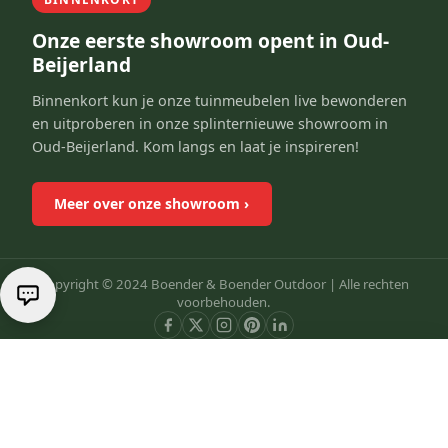
Onze eerste showroom opent in Oud-
Beijerland
Binnenkort kun je onze tuinmeubelen live bewonderen
en uitproberen in onze splinternieuwe showroom in
Oud-Beijerland. Kom langs en laat je inspireren!
Meer over onze showroom
›
Copyright © 2024 Boender & Boender Outdoor |
Alle rechten
voorbehouden.
€139.00
Divide and Conquer - Flexible Cooking System - XXL - 25 inch
IN WINKELWAGEN
VISA
Klarna
Pay
Pal
SprayPay