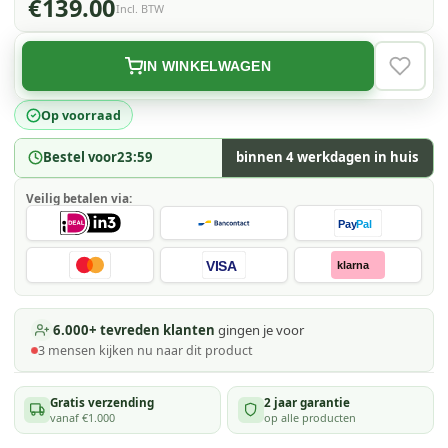
€139.00
Incl. BTW
IN WINKELWAGEN
VERLAN
Op voorraad
Bestel voor
23:59
binnen 4 werkdagen in huis
Veilig betalen via:
Pay
Pal
VISA
klarna
6.000+ tevreden klanten
gingen je voor
3
mensen kijken
nu naar dit product
Gratis verzending
2 jaar garantie
vanaf €1.000
op alle producten