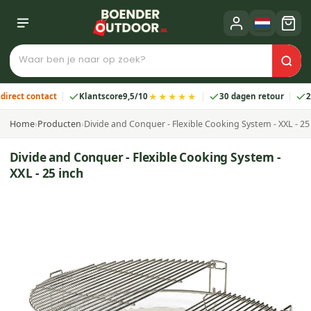
★★★★★
ct contact
Klantscore
9,5/10
30 dagen retour
2 jaa
Home
›
Producten
›
Divide and Conquer - Flexible Cooking System - XXL - 25
Divide and Conquer - Flexible Cooking System -
XXL - 25 inch