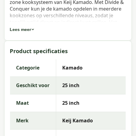
zone kooksysteem van Keij Kamado. Met Divide &
Conquer kun je de kamado opdelen in meerdere
kookzones op verschillende niveaus, zodat je
tegelijkertijd direct en indirect kunt grillen. Het
systeem bestaat uit een splitter, roosters en
Lees meer
opstaande poten waarmee je de roosters op
meerdere hoogtes plaatst.
Product specificaties
Eigenschappen Divide and Conquer -
Flexible Cooking System - XXL - 25
Categorie
Kamado
inch
Merk
: Keij Kamado
Geschikt voor
25 inch
Systeem
: Divide & Conquer (multi-zone)
Toepassing
: Direct en indirect grillen tegelijk
Maat
25 inch
Compatibel met
: Keij Kamado van de
bijbehorende maat
Merk
Keij Kamado
Onderhoudstips
Reinig de roosters en de splitter na gebruik met