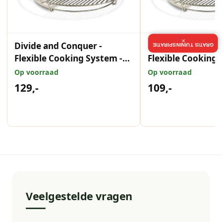
×
Divide and Conquer -
Divide and Conqu
GRATIS TUININSPIRATIE
Flexible Cooking System -
Flexible Cooking 
XL - 23 inch
Large - 21 inch
Op voorraad
Op voorraad
129,-
109,-
Veelgestelde vragen