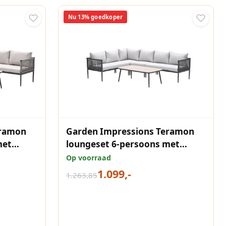
Nu 13% goedkoper
eramon
Garden Impressions Teramon
met
loungeset 6-persoons met
donkergrijs rope
Op voorraad
1.099,-
1.263,85