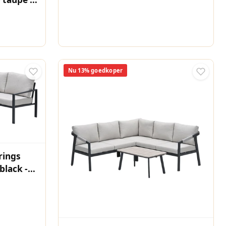
Nu 13% goedkoper
rings
black -