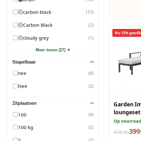
carbon black
(
15
)
Carbon Black
(
2
)
Nu 13% goedk
cloudy grey
(
1
)
Meer tonen (27) ▼
Stapelbaar
nee
(
6
)
Nee
(
2
)
Garden Im
Zitplaatsen
loungeset 
100
(
9
)
teak look
Op voorraa
100 kg
(
2
)
399
458,85
2
(
2
)