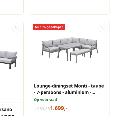
Nu 13% goedkoper
Lounge-diningset Monti - taupe
- 7-persoons - aluminium -
Garden Impressions
Op voorraad
1.699,-
1.953,85
rsano
 taupe -