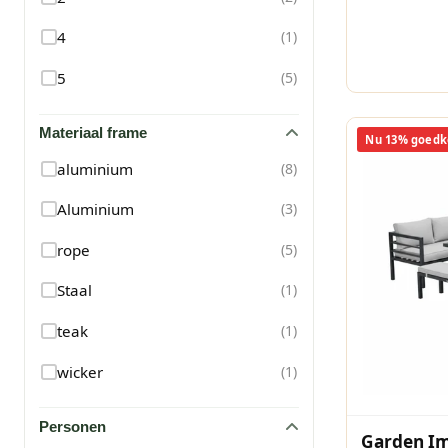
4
(
1
)
5
(
5
)
Materiaal frame
Nu 13% goedk
aluminium
(
8
)
Aluminium
(
3
)
rope
(
5
)
Staal
(
1
)
teak
(
1
)
wicker
(
1
)
Personen
Garden Im