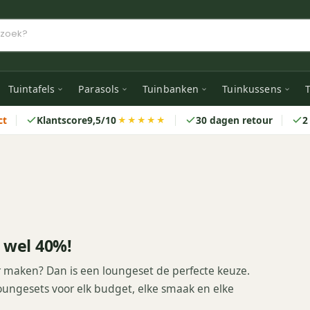
Tuintafels
Parasols
Tuinbanken
Tuinkussens
T
ct
Klantscore
9,5/10
30 dagen retour
2
★★★★★
 wel 40%!
er maken? Dan is een loungeset de perfecte keuze.
oungesets voor elk budget, elke smaak en elke