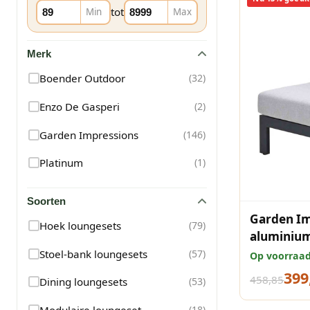
tot
Min
Max
Merk
Boender Outdoor
(
32
)
Enzo De Gasperi
(
2
)
Garden Impressions
(
146
)
Platinum
(
1
)
Soorten
Garden I
Hoek loungesets
(
79
)
aluminium
carbon bl
Stoel-bank loungesets
(
57
)
Op voorraa
399
458,85
Dining loungesets
(
53
)
Modulaire loungeset
(
18
)