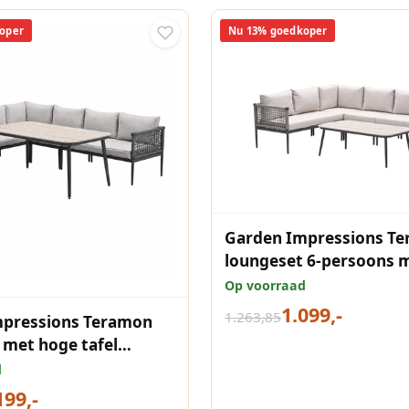
oper
Nu 13% goedkoper
Garden Impressions T
loungeset 6-persoons 
taupe rope
Op voorraad
1.099,-
1.263,85
mpressions Teramon
 met hoge tafel
js rope
d
199,-