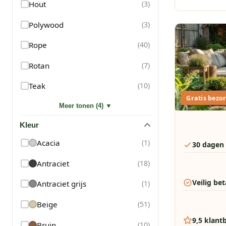
Hout
(
3
)
Polywood
(
3
)
Rope
(
40
)
Rotan
(
7
)
Teak
(
10
)
Gratis bezor
Meer tonen (4) ▼
Kleur
Acacia
(
1
)
30 dagen
Antraciet
(
18
)
Veilig be
Antraciet grijs
(
1
)
Beige
(
51
)
9,5 klant
Bruin
(
10
)