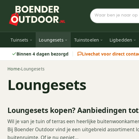
Tuinsets
Loungesets
Tuinstoelen
Ligbedden
Binnen 4 dagen bezorgd
Livechat voor direct conta
Home
›
Loungesets
Loungesets
Loungesets kopen? Aanbiedingen tot
Wil je van je tuin of terras een heerlijke buitenwoonkam
Bij Boender Outdoor vind je een uitgebreid assortiment l
buitenruimte. Of je nu geniet…