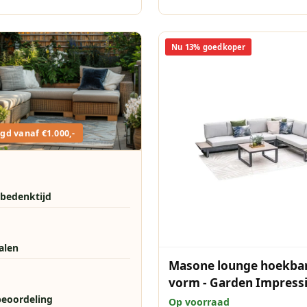
Nu 13% goedkoper
gd vanaf €1.000,-
 bedenktijd
talen
Masone lounge hoekban
vorm - Garden Impress
beoordeling
Op voorraad