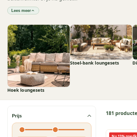
Lees meer
Stoel-bank loungesets
D
Hoek loungesets
181 product
Prijs
Nu 13% goedk