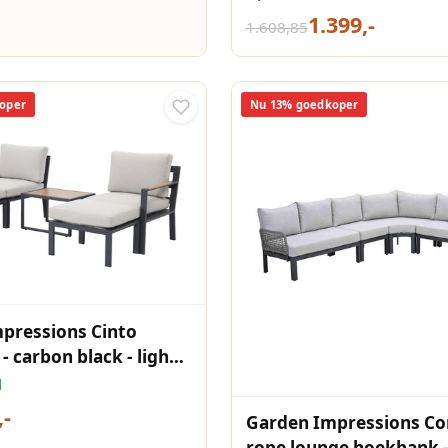
1.399,-
1.608,85
oper
Nu 13% goedkoper
pressions Cinto
- carbon black - light
d
,-
Garden Impressions Co
rope lounge hoekbank -