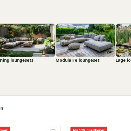
ining loungesets
Modulaire loungeset
Lage l
en
oper
Nu 13% goedkoper