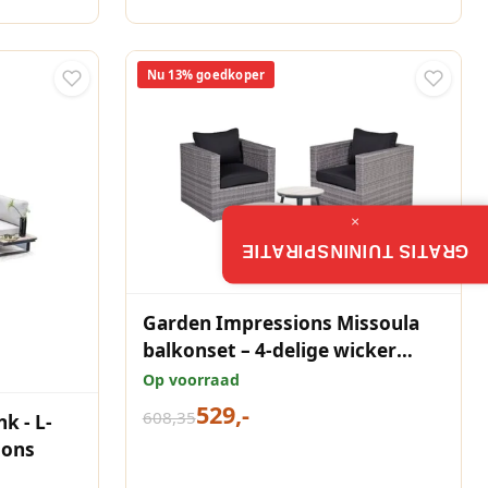
Nu 13% goedkoper
×
GRATIS TUININSPIRATIE
Garden Impressions Missoula
balkonset – 4-delige wicker
loungeset
Op voorraad
529,-
608,35
k - L-
ions