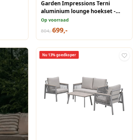
Garden Impressions Terni
aluminium lounge hoekset -
carbon black - desert sand
Op voorraad
699,-
804,-
Nu 13% goedkoper