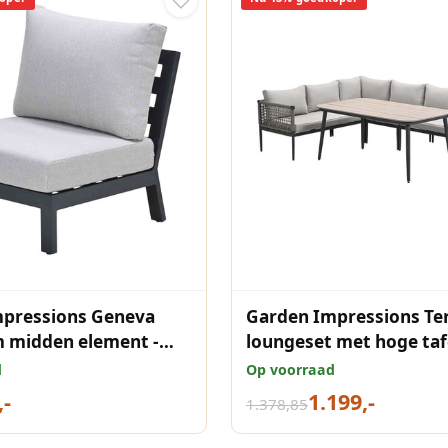
mpressions Geneva
Garden Impressions T
 midden element -
loungeset met hoge taf
ack
rope
d
Op voorraad
,-
1.199,-
1.378,85