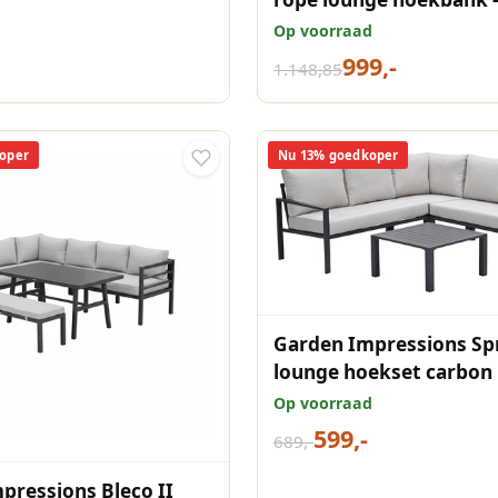
valley sand
Op voorraad
999,-
1.148,85
oper
Nu 13% goedkoper
Garden Impressions Sp
lounge hoekset carbon 
desert sand
Op voorraad
599,-
689,-
pressions Bleco II