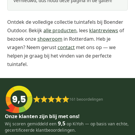
vernieuwd, dus houd deze pagina in de gaten!
Ontdek de volledige collectie tuintafels bij Boender
Outdoor. Bekijk
alle producten
, lees
klantreviews
of
bezoek onze
showroom
in Rotterdam. Heb je
vragen? Neem gerust
contact
met ons op — we
helpen je graag bij het vinden van de perfecte
tuintafel.
9,5
161
beoordelingen
Onze klanten zijn blij met ons!
9,5
Wij scoren gemiddeld een
op KiYoh — op basis van echte,
gecertificeerde klantbeoordelingen.