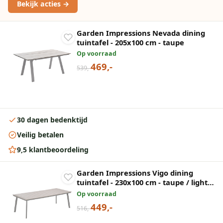
Bekijk acties →
Garden Impressions Nevada dining
tuintafel - 205x100 cm - taupe
Op voorraad
469,-
539,-
30 dagen bedenktijd
Veilig betalen
9,5 klantbeoordeling
Garden Impressions Vigo dining
tuintafel - 230x100 cm - taupe / light
teak Vironwood
Op voorraad
449,-
516,-