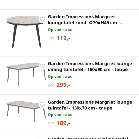
Garden Impressions Margriet
loungetafel rond- Ø70xH45 cm -
carbon black
Op voorraad
119,-
137,-
Garden Impressions Margriet lounge-
dining tuintafel - 160x90 cm - taupe
Op voorraad
299,-
344,-
Garden Impressions Margriet lounge
tuintafel - 130x70 cm - taupe
Op voorraad
189,-
217,-
Garden Impressions Felini tuintafel