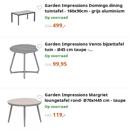
Garden Impressions Domingo dining
tuintafel - 160x90cm - grijs aluminium
Op voorraad
499,-
574,-
Garden Impressions Vento bijzettafel
tuin - Ø45 cm taupe -
aluminium/Centostone
Op voorraad
99,95
115,-
Garden Impressions Margriet
loungetafel rond- Ø70xH45 cm - taupe
Op voorraad
119,-
137,-