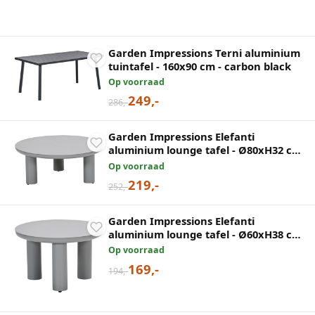
Garden Impressions Terni aluminium
tuintafel - 160x90 cm - carbon black
Op voorraad
249,-
286,-
Garden Impressions Elefanti
aluminium lounge tafel - Ø80xH32 cm
- taupe
Op voorraad
219,-
252,-
Garden Impressions Elefanti
aluminium lounge tafel - Ø60xH38 cm
- taupe
Op voorraad
169,-
194,-