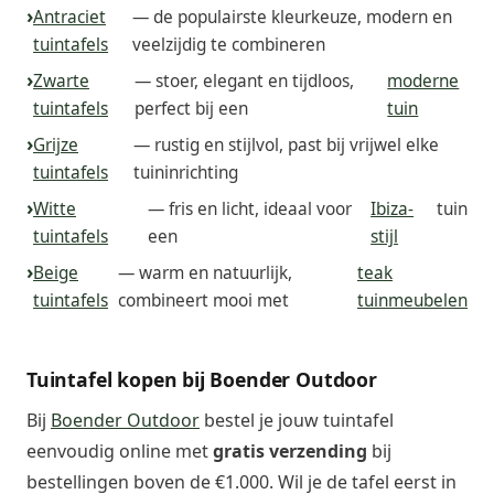
Antraciet
— de populairste kleurkeuze, modern en
tuintafels
veelzijdig te combineren
Zwarte
— stoer, elegant en tijdloos,
moderne
tuintafels
perfect bij een
tuin
Grijze
— rustig en stijlvol, past bij vrijwel elke
tuintafels
tuininrichting
Witte
— fris en licht, ideaal voor
Ibiza-
tuin
tuintafels
een
stijl
Beige
— warm en natuurlijk,
teak
tuintafels
combineert mooi met
tuinmeubelen
Tuintafel kopen bij Boender Outdoor
Bij
Boender Outdoor
bestel je jouw tuintafel
eenvoudig online met
gratis verzending
bij
bestellingen boven de €1.000. Wil je de tafel eerst in