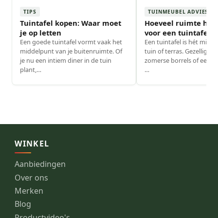
TIPS
TUINMEUBEL ADVIES
Tuintafel kopen: Waar moet
Hoeveel ruimte heb 
je op letten
voor een tuintafel
Een goede tuintafel vormt vaak het
Een tuintafel is hét midd
middelpunt van je buitenruimte. Of
tuin of terras. Gezellige d
je nu een intiem diner in de tuin
zomerse borrels of een ko
plant,
…
…
WINKEL
Aanbiedingen
Over ons
Merken
Blog
Productvideo's