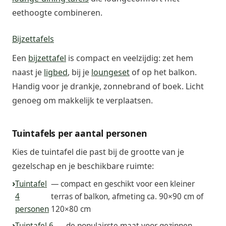
eethoogte combineren.
Bijzettafels
Een
bijzettafel
is compact en veelzijdig: zet hem
naast je
ligbed
, bij je
loungeset
of op het balkon.
Handig voor je drankje, zonnebrand of boek. Licht
genoeg om makkelijk te verplaatsen.
Tuintafels per aantal personen
Kies de tuintafel die past bij de grootte van je
gezelschap en je beschikbare ruimte:
Tuintafel
— compact en geschikt voor een kleiner
4
terras of balkon, afmeting ca. 90×90 cm of
personen
120×80 cm
Tuintafel 6
— de populairste maat voor gezinnen,