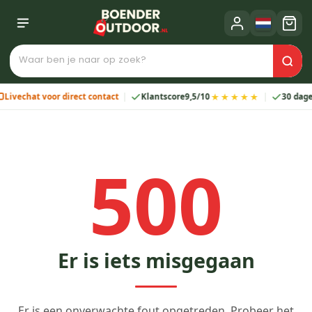
★★★★★
Livechat voor direct contact
Klantscore
9,5/10
30 dagen
500
Er is iets misgegaan
Er is een onverwachte fout opgetreden. Probeer het