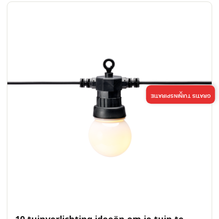
×
GRATIS TUININSPIRATIE