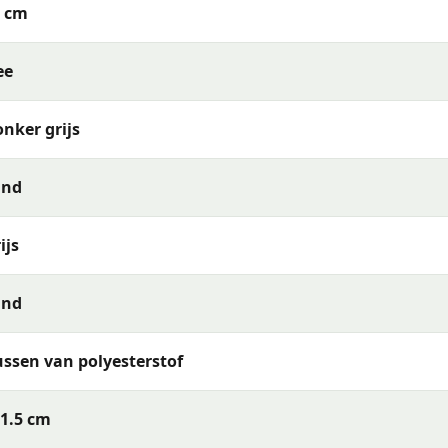
5 cm
ee
nker grijs
and
ijs
and
ssen van polyesterstof
1.5 cm