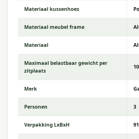
Materiaal kussenhoes
Po
Materiaal meubel frame
A
Materiaal
A
Maximaal belastbaar gewicht per
10
zitplaats
Merk
Ga
Personen
3
Verpakking LxBxH
91