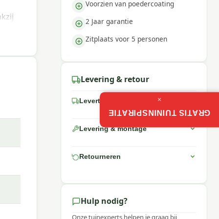
Voorzien van poedercoating
kzij
2 Jaar garantie
Zitplaats voor 5 personen
 cm
(12
Levering & retour
×
Levertijd
 Deze
GRATIS TUININSPIRATIE
Levering & montage
Retourneren
Hulp nodig?
 een
Onze tuinexperts helpen je graag bij