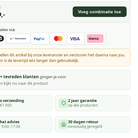
T
Voeg combinatie toe
,-
alen via:
VISA
klarna
Pay
Pal
ellen dit artikel bij onze leverancier en versturen het daarna naar jou.
 is de levertijd iets langer dan gebruikelijk.
+ tevreden klanten
gingen je voor
n kijkt
nu naar dit product
is verzending
2 jaar garantie
 €1.000
op alle producten
hat advies
30 dagen retour
 9:00–17:30
eenvoudig geregeld