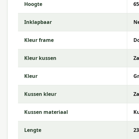
Hoogte
6
Inklapbaar
N
Kleur frame
Do
Kleur kussen
Z
Kleur
Gr
Kussen kleur
Z
Kussen materiaal
Ku
Lengte
23