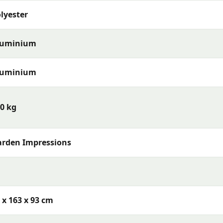
lyester
luminium
luminium
0 kg
rden Impressions
 x 163 x 93 cm