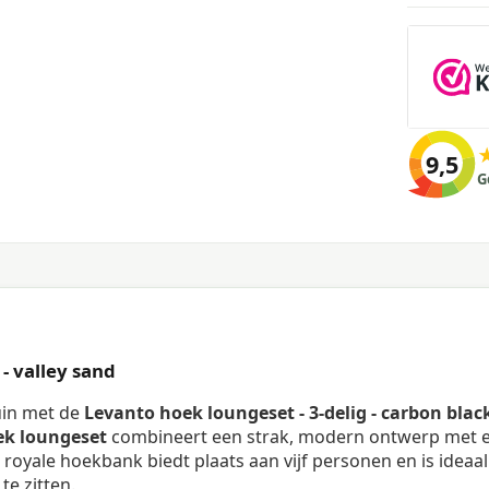
9,5
G
 - valley sand
tuin met de
Levanto hoek loungeset - 3-delig - carbon black
ek loungeset
combineert een strak, modern ontwerp met 
oyale hoekbank biedt plaats aan vijf personen en is ideaa
te zitten.