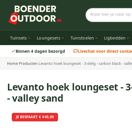
Tuinsets
Loungesets
Tuinstoelen
Ligbedden
Binnen 4 dagen bezorgd
Livechat voor direct conta
Home
›
Producten
›
Levanto hoek loungeset - 3-delig - carbon black - vall
Levanto hoek loungeset - 3-
- valley sand
JE BESPAART € 440,00