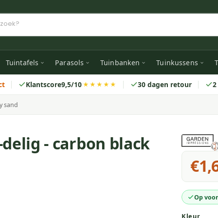
Tuintafels
Parasols
Tuinbanken
Tuinkussens
T
ct
Klantscore
9,5/10
30 dagen retour
2
★★★★★
ey sand
delig - carbon black
€1,
Op voor
Kleur