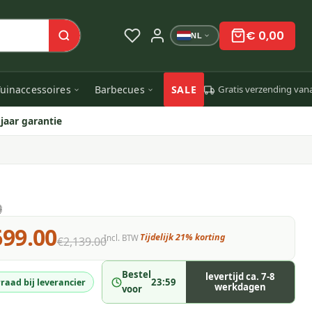
€ 0,00
NL
uinaccessoires
Barbecues
SALE
Gratis verzending van
 jaar garantie
699.00
Tijdelijk 21% korting
Incl. BTW
€2,139.00
Bestel
levertijd ca. 7-8
23:59
raad bij leverancier
werkdagen
voor