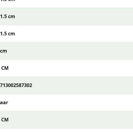
eam van tuinmeubelexperts staat klaar om je te helpen!
1.5 cm
e tuinmeubelen met een uitstekende prijs-kwaliteitverhoud
1.5 cm
ing en deskundig advies, zodat jij de beste keuze kunt mak
5cm
5 CM
713002587302
Jaar
5 CM