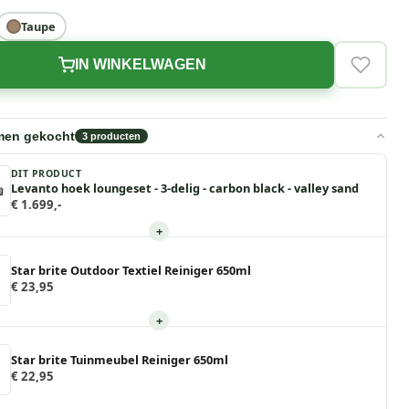
Taupe
IN WINKELWAGEN
VERLAN
men gekocht
3
producten
DIT PRODUCT
Levanto hoek loungeset - 3-delig - carbon black - valley sand
€ 1.699,-
+
Star brite Outdoor Textiel Reiniger 650ml
€ 23,95
+
Star brite Tuinmeubel Reiniger 650ml
€ 22,95