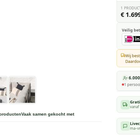
1
PRODUC
€ 1.699
Veilig bet
Wij best
Daardoor
6.000
1
persoo
Grat
vanaf
 producten
Vaak samen gekocht met
Livec
ma–vr