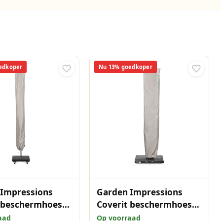
edkoper
Nu 13% goedkoper
 Impressions
Garden Impressions
t beschermhoes
Coverit beschermhoes
 240x30/40 cm
Hawaii parasol
aad
Op voorraad