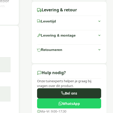
ntoor
rp,
Levering & retour
er
r kan
Levertijd
re
itge
Levering & montage
Retourneren
Hulp nodig?
Onze tuinexperts helpen je graag bij
vragen over dit product.
Bel ons
 rope
WhatsApp
Ma–Vr: 9:00–17:30