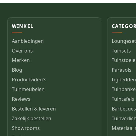
WINKEL
CATEGOR
Aanbiedingen
Loungeset
Over ons
Tuinsets
Merken
Tuinstoel
Blog
Parasols
Productvideo's
Ligbedde
Tuinmeubelen
Tuinbank
Reviews
Tuintafels
Bestellen & leveren
Barbecue
Zakelijk bestellen
Tuinverlic
Showrooms
Materiaal