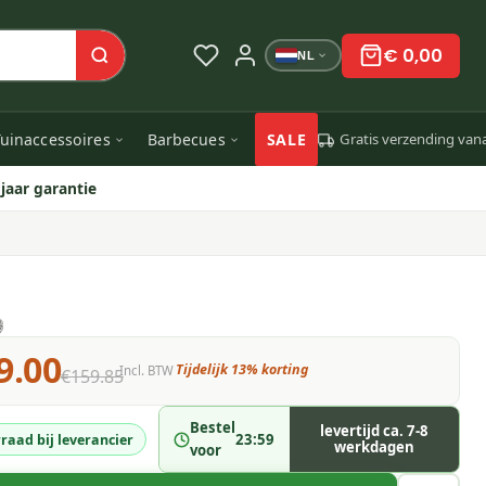
€ 0,00
NL
uinaccessoires
Barbecues
SALE
Gratis verzending van
 jaar garantie
9.00
Tijdelijk 13% korting
Incl. BTW
€159.85
Bestel
levertijd ca. 7-8
23:59
raad bij leverancier
werkdagen
voor