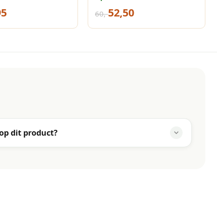
260x48/58 cm taupe
95
52,50
60,-
 op dit product?