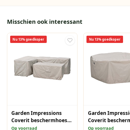
Misschien ook interessant
Nu 13% goedkoper
Nu 13% goedkoper
Garden Impressions
Garden Impressi
Coverit beschermhoes
Coverit bescher
loungebank L/D links
ovale tuinset 23
Op voorraad
Op voorraad