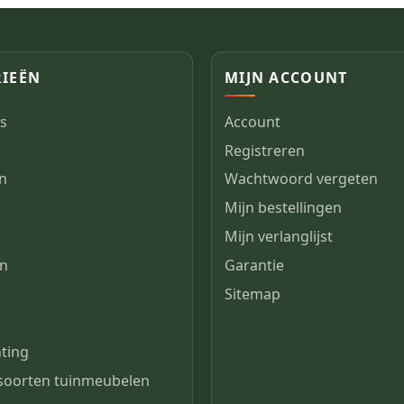
IEËN
MIJN ACCOUNT
s
Account
Registreren
en
Wachtwoord vergeten
Mijn bestellingen
n
Mijn verlanglijst
en
Garantie
Sitemap
s
hting
 soorten tuinmeubelen