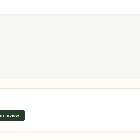
met ons op. Ons team helpt je graag met passend advies v
len, praktische ontwerpen en een uitstekende prijs-
een review