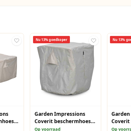
Nu 13% goedkoper
Nu 13% go
ons
Garden Impressions
Garden
mhoes
Coverit beschermhoes
Coveri
0x200
Veracruz loungestoel
parasol
Op voorraad
Op voorr