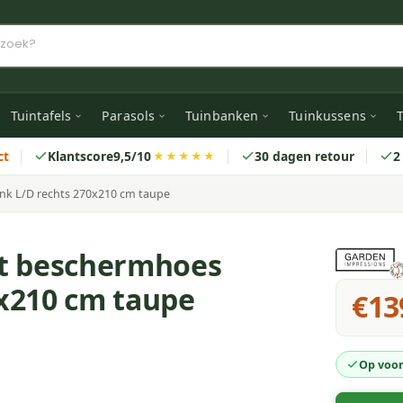
Tuintafels
Parasols
Tuinbanken
Tuinkussens
T
ct
Klantscore
9,5/10
30 dagen retour
2
★★★★★
nk L/D rechts 270x210 cm taupe
it beschermhoes
x210 cm taupe
€13
Op voor