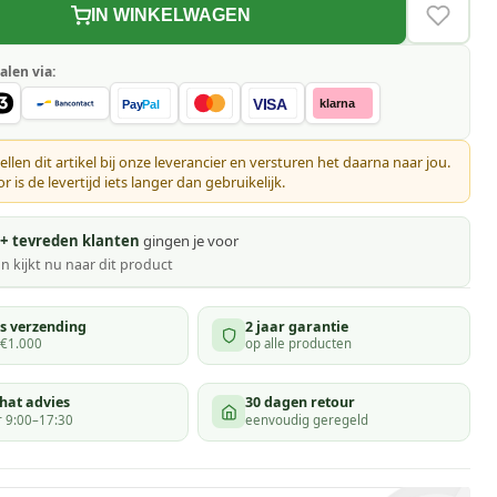
IN WINKELWAGEN
VERLAN
alen via:
VISA
klarna
Pay
Pal
ellen dit artikel bij onze leverancier en versturen het daarna naar jou.
 is de levertijd iets langer dan gebruikelijk.
+ tevreden klanten
gingen je voor
n kijkt
nu naar dit product
is verzending
2 jaar garantie
 €1.000
op alle producten
hat advies
30 dagen retour
 9:00–17:30
eenvoudig geregeld