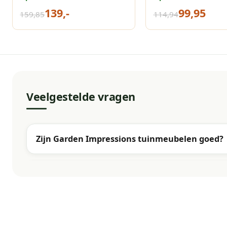
210x270 cm taupe
cm taupe
139,-
99,95
159,85
114,94
Veelgestelde vragen
Zijn Garden Impressions tuinmeubelen goed?