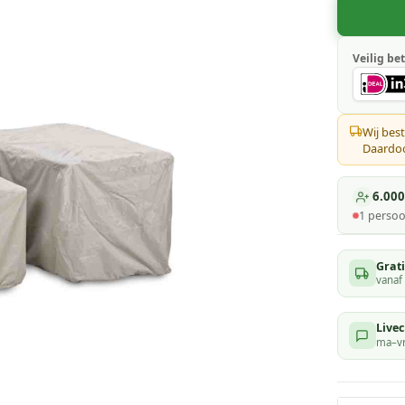
Veilig bet
Wij best
Daardoor
6.000
1
persoo
Grat
vanaf
Livec
ma–vr