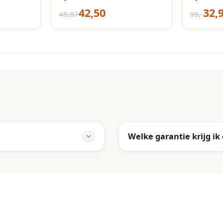
70x90 cm taupe
taupe
42,50
32,
48,87
38,-
Welke garantie krijg ik