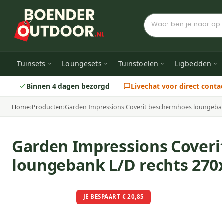
Tuinsets
Loungesets
Tuinstoelen
Ligbedden
Binnen 4 dagen bezorgd
Livechat voor direct conta
Home
›
Producten
›
Garden Impressions Coverit beschermhoes loungeba
Garden Impressions Cover
loungebank L/D rechts 270
JE BESPAART € 20,85