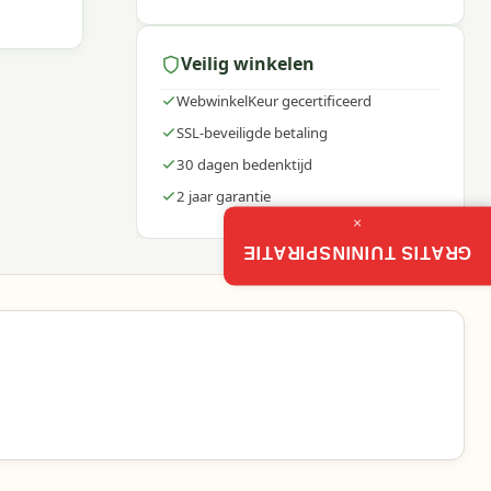
Veilig winkelen
oor
WebwinkelKeur gecertificeerd
SSL-beveiligde betaling
30 dagen bedenktijd
2 jaar garantie
×
GRATIS TUININSPIRATIE