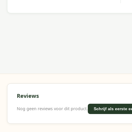
Meer informatie of advies nodig?
Heb je vragen over deze set? Neem gerust contact 
jouw buitenruimte.
Waarom Garden Impressions?
Met Garden Impressions kies je voor sterke materia
kwaliteitverhouding.
Reviews
Nog geen reviews voor dit product.
Schrijf als eerste 