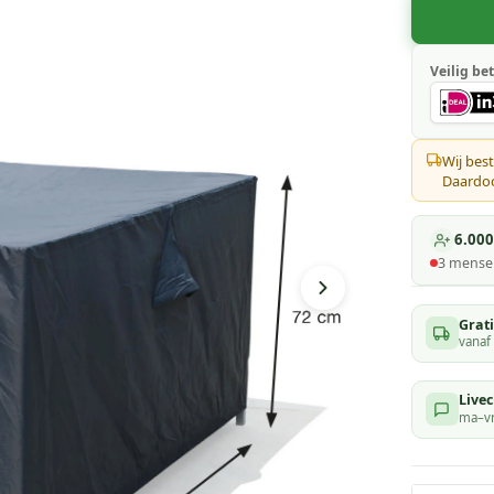
Veilig bet
Wij best
Daardoor
6.000
3
mensen
Grat
vanaf
Livec
ma–vr