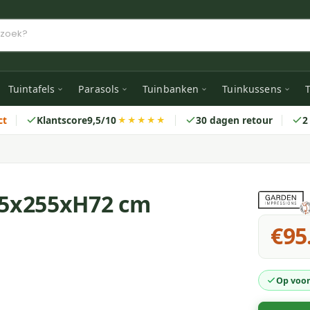
Tuintafels
Parasols
Tuinbanken
Tuinkussens
T
ct
Klantscore
9,5/10
30 dagen retour
2
★★★★★
255x255xH72 cm
€95
Op voor