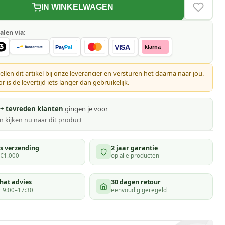
IN WINKELWAGEN
VERLAN
alen via:
VISA
klarna
Pay
Pal
ellen dit artikel bij onze leverancier en versturen het daarna naar jou.
 is de levertijd iets langer dan gebruikelijk.
+ tevreden klanten
gingen je voor
 kijken
nu naar dit product
is verzending
2 jaar garantie
 €1.000
op alle producten
hat advies
30 dagen retour
 9:00–17:30
eenvoudig geregeld