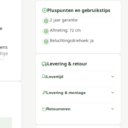
Pluspunten en gebruikstips
2 jaar garantie
e
Afmeting: 72 cm
Beluchtingsdriehoek: Ja
dens
dige
en
Levering & retour
en
taan.
Levertijd
k van
 kijk
f kies
Levering & montage
Retourneren
n