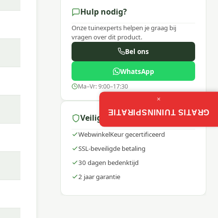
Hulp nodig?
Onze tuinexperts helpen je graag bij
vragen over dit product.
Bel ons
WhatsApp
Ma–Vr: 9:00–17:30
×
GRATIS TUININSPIRATIE
Veilig winkelen
WebwinkelKeur gecertificeerd
SSL-beveiligde betaling
30 dagen bedenktijd
2 jaar garantie