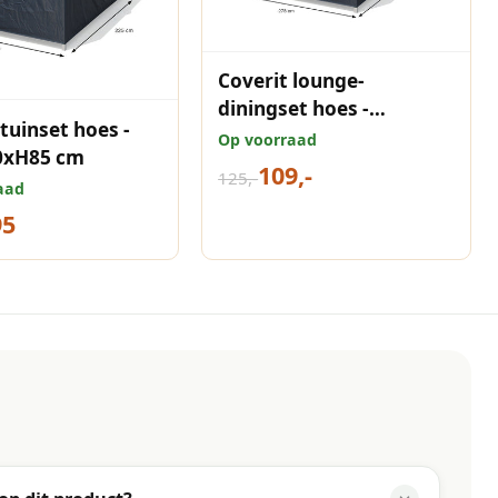
Coverit lounge-
diningset hoes -
tuinset hoes -
278x278xH70 cm
Op voorraad
0xH85 cm
109,-
125,-
aad
95