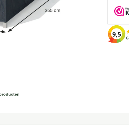
9,5
G
 producten