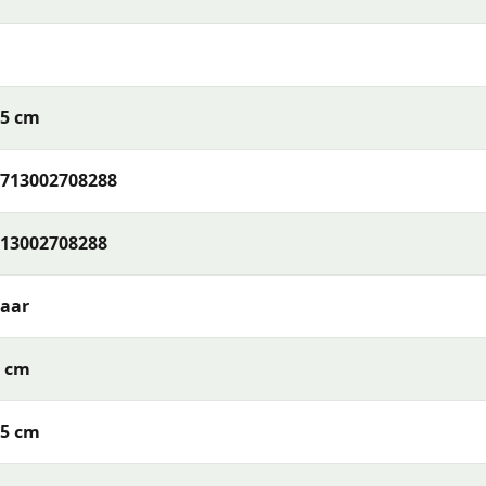
55 cm
713002708288
13002708288
jaar
2 cm
55 cm