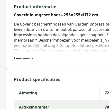
Product informatie
Coverit loungeset hoes - 255x255xH72 cm
De Coverit beschermhoezen van Garden Impression
levensduur van uw tuinmeubel, parasol of accessoi
Impressions hebben de volgende eigenschappen: 
membraan * Beschermhoezen voor meubelen zijn voo
een natuurlijke uitweg * Getapete, dubbel gestikt
TPU coating * Voorzien van elastische hoeken voo
sluitkoord voor een optimale pasvorm om uw paras
Lees meer
beschermhoes is nooit volledig waterdicht: daarom i
De afmetingen van deze vierkante loungeset besc
cookies. Accepteer de cookies om gebruik te maken v
je op de pagina over privacy, veiligheid en cookies.
Product specificaties
er
Afmeting
7
Eigenschappen Coverit loungeset hoe
Deze uitvoering kenmerkt zich door naam Coverit 
Artikelnummer
70
08713002708288, materiaal 300D Ripstop PES Oxfo