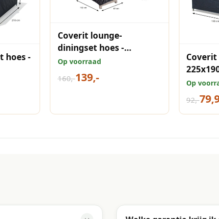
Coverit lounge-
diningset hoes -
t hoes -
Coverit 
205/255x73xH80 &
Op voorraad
225x19
152x82xH65 cm
139,-
160,-
Op voorr
79,
92,-