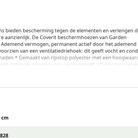
s bieden bescherming tegen de elementen en verlengen d
re aanzienlijk. De Coverit beschermhoezen van Garden
* Ademend vermogen, permanent actief door het ademend
rzien van een ventilatiedriehoek: dit geeft vocht en con
e naden * Gemaakt van ripstop polyester met een hoogwaar
r een optimale pasvorm om uw loungeset, of voorzien van e
ol of barbecue * Waterafstotend * Eenvoudig in gebruik E
s het belangrijk dat er geen water op de hoes kan blijven s
hermhoes zijn 255x255xH72 cm. Deze website maakt gebrui
an alle functionaliteiten van de site. Voor meer informatie
 Klik op de knop 'Accepteren' om de cookies te accepteren. O
2 cm
s - 255x255xH72 cm
loungeset hoes - 255x255xH72 cm, artikelnummer 70828, ea
828
rd TPU.