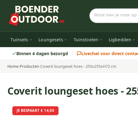
Tuinsets
Loungesets
Tuinstoelen
Ligbedden
Binnen 4 dagen bezorgd
Livechat voor direct conta
Home
›
Producten
›
Coverit loungeset hoes - 255x255xH72 cm
Coverit loungeset hoes - 
JE BESPAART € 14,00