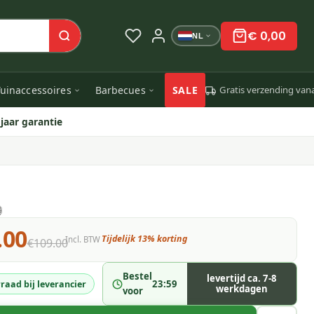
€ 0,00
NL
uinaccessoires
Barbecues
SALE
Gratis verzending van
 jaar garantie
.00
Tijdelijk 13% korting
Incl. BTW
€109.00
Bestel
levertijd ca. 7-8
23:59
raad bij leverancier
werkdagen
voor