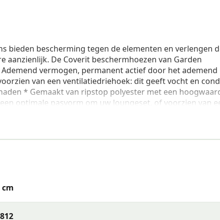
s bieden bescherming tegen de elementen en verlengen d
re aanzienlijk. De Coverit beschermhoezen van Garden
* Ademend vermogen, permanent actief door het ademend
rzien van een ventilatiedriehoek: dit geeft vocht en con
e naden * Gemaakt van ripstop polyester met een hoogwaar
r een optimale pasvorm om uw loungeset, of voorzien van e
ol of barbecue * Waterafstotend * Eenvoudig in gebruik E
s het belangrijk dat er geen water op de hoes kan blijven s
 305x190xH85 cm. Deze website maakt gebruik van cookies
unctionaliteiten van de site. Voor meer informatie kijk je 
de knop 'Accepteren' om de cookies te accepteren. Of kies er
5 cm
- 305x190xH85 cm
tuinset hoes - 305x190xH85 cm, artikelnummer 70812, ean
812
rd TPU.