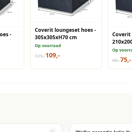
Coverit loungeset hoes -
oes -
Coverit
305x305xH70 cm
210x20
Op voorraad
Op voorr
109,-
125,-
75,-
86,-