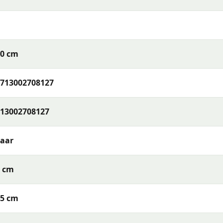
90 cm
713002708127
13002708127
jaar
5 cm
05 cm