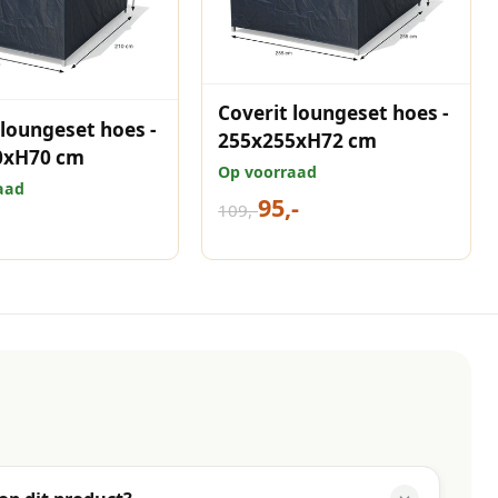
Coverit loungeset hoes -
 loungeset hoes -
255x255xH72 cm
0xH70 cm
Op voorraad
aad
95,-
109,-