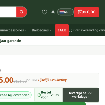
€ 0,00
NL
uinaccessoires
Barbecues
SALE
Gratis verzending van
 jaar garantie
5.00
Tijdelijk 13% korting
Incl. BTW
€121.00
Bestel
levertijd ca. 7-8
23:59
raad bij leverancier
werkdagen
voor