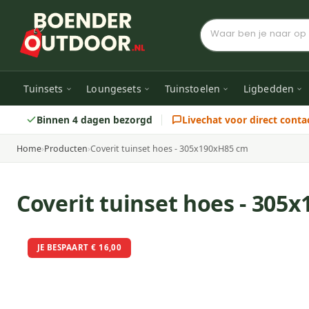
Tuinsets
Loungesets
Tuinstoelen
Ligbedden
Binnen 4 dagen bezorgd
Livechat voor direct conta
Home
›
Producten
›
Coverit tuinset hoes - 305x190xH85 cm
Coverit tuinset hoes - 305
JE BESPAART € 16,00