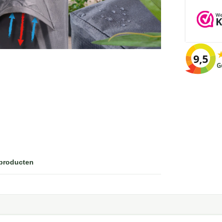
9,5
G
 producten