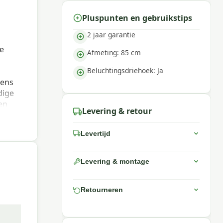
Pluspunten en gebruikstips
2 jaar garantie
e
Afmeting: 85 cm
Beluchtingsdriehoek: Ja
dens
dige
en
Levering & retour
en
taan.
Levertijd
.
op de
 voor
Levering & montage
Retourneren