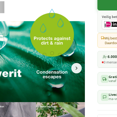
Veilig bet
Wij best
Daardoor
6.000
3
mensen
Grat
vanaf
Livec
ma–vr