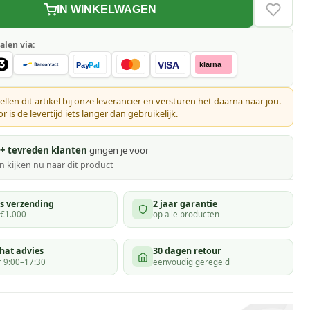
IN WINKELWAGEN
VERLAN
alen via:
VISA
klarna
Pay
Pal
ellen dit artikel bij onze leverancier en versturen het daarna naar jou.
 is de levertijd iets langer dan gebruikelijk.
+ tevreden klanten
gingen je voor
 kijken
nu naar dit product
is verzending
2 jaar garantie
 €1.000
op alle producten
hat advies
30 dagen retour
 9:00–17:30
eenvoudig geregeld