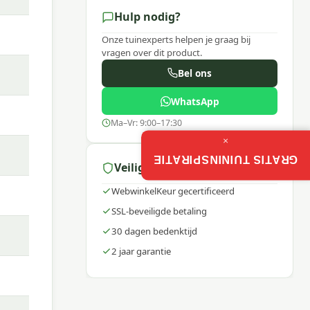
Hulp nodig?
Onze tuinexperts helpen je graag bij
vragen over dit product.
Bel ons
WhatsApp
Ma–Vr: 9:00–17:30
×
GRATIS TUININSPIRATIE
Veilig winkelen
WebwinkelKeur gecertificeerd
SSL-beveiligde betaling
30 dagen bedenktijd
2 jaar garantie