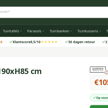
Tuintafels
Parasols
Tuinbanken
Tuinkussens
T
ct
Klantscore
9,5/10
30 dagen retour
2
★★★★★
x190xH85 cm
€10
Op voor