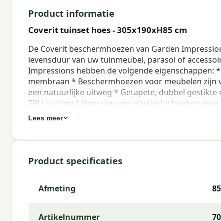
Product informatie
Coverit tuinset hoes - 305x190xH85 cm
De Coverit beschermhoezen van Garden Impression
levensduur van uw tuinmeubel, parasol of accessoi
Impressions hebben de volgende eigenschappen: 
membraan * Beschermhoezen voor meubelen zijn voo
een natuurlijke uitweg * Getapete, dubbel gestikt
TPU coating * Voorzien van elastische hoeken voo
sluitkoord voor een optimale pasvorm om uw paras
Lees meer
beschermhoes is nooit volledig waterdicht: daarom i
De afmetingen van deze tuinset beschermhoes zijn
Accepteer de cookies om gebruik te maken van alle f
pagina over privacy, veiligheid en cookies. Klik op 
Product specificaties
om spe
Afmeting
8
Eigenschappen Coverit tuinset hoes 
Deze uitvoering kenmerkt zich door naam Coverit 
Artikelnummer
70
08713002708127, materiaal 300D Ripstop PES Oxfo