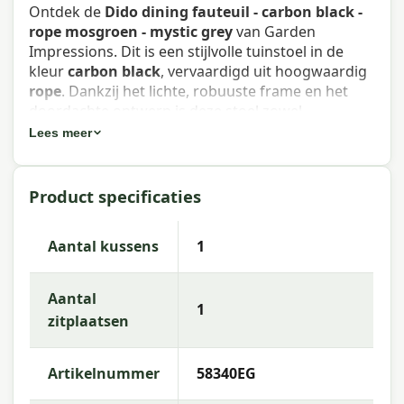
Ontdek de
Dido dining fauteuil - carbon black -
rope mosgroen - mystic grey
van Garden
Impressions. Dit is een stijlvolle tuinstoel in de
kleur
carbon black
, vervaardigd uit hoogwaardig
rope
. Dankzij het lichte, robuuste frame en het
doordachte ontwerp is deze stoel zowel
comfortabel als weerbestendig — ideaal voor het
Lees meer
terras of de tuin.
Eigenschappen Dido dining fauteuil -
Product specificaties
carbon black - rope mosgroen -
mystic grey
Aantal kussens
1
Artikelnummer
: 58340EG
Aantal
1
EAN
: 8713002583403
zitplaatsen
Merk
: Garden Impressions
Artikelnummer
58340EG
Kleur
: carbon black