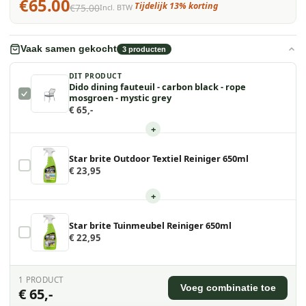
€65.00
Tijdelijk 13% korting
€75.00
Incl. BTW
Vaak samen gekocht
3
producten
DIT PRODUCT
Dido dining fauteuil - carbon black - rope
mosgroen - mystic grey
€ 65,-
+
Star brite Outdoor Textiel Reiniger 650ml
€ 23,95
+
Star brite Tuinmeubel Reiniger 650ml
€ 22,95
1
PRODUCT
Voeg combinatie toe
€ 65,-