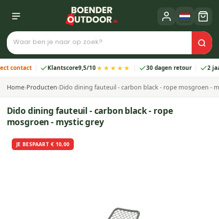
★★★★★
ntact
Klantscore
9,5/10
30 dagen retour
2 jaar gar
Home
›
Producten
›
Dido dining fauteuil - carbon black - rope mosgroen - m
Dido dining fauteuil - carbon black - rope
mosgroen - mystic grey
JE BESPAART € 10,00