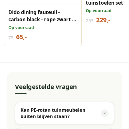
tuinstoelen set v
mosgroen rope
Op voorraad
Dido dining fauteuil -
229,-
carbon black - rope zwart -
263,-
mystic grey
Op voorraad
65,-
75,-
Veelgestelde vragen
Kan PE-rotan tuinmeubelen
buiten blijven staan?