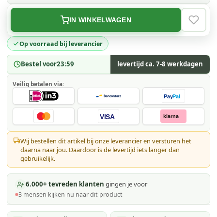
IN WINKELWAGEN
VERLAN
Op voorraad bij leverancier
Bestel voor
23:59
levertijd ca. 7-8 werkdagen
Veilig betalen via:
Pay
Pal
VISA
klarna
Wij bestellen dit artikel bij onze leverancier en versturen het
daarna naar jou. Daardoor is de levertijd iets langer dan
gebruikelijk.
6.000+ tevreden klanten
gingen je voor
3
mensen kijken
nu naar dit product