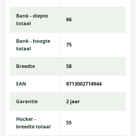
Kleur
: grijs
Materiaal frame
: acacia
Bank - diepte
66
totaal
Stapelbaar
: Nee
Garantie
: 2 jaar
Bank - hoogte
75
totaal
Gebruiksinstructies
Reinig de tuinstoel regelmatig met een zachte
Breedte
58
doek en mild zeepwater. Spoel na met schoon
water en laat goed drogen. Dek de stoel bij
langdurig slecht weer of buiten het seizoen af met
EAN
8713002714944
een beschermhoes voor optimale
winterbescherming.
Garantie
2 jaar
Meer informatie of advies nodig?
Heb je vragen over de
Santos dining fauteuil -
Hocker -
55
acaciahout met white wash - rope donker grijs -
breedte totaal
mystic grey
of wil je meer weten over het