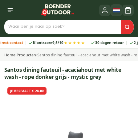
★★★★★
contact
Klantscore
9,5/10
30 dagen retour
2 jaar g
Home
›
Producten
›
Santos dining fauteuil - acaciahout met white wash - rop
Santos dining fauteuil - acaciahout met white
wash - rope donker grijs - mystic grey
JE BESPAART € 28,00