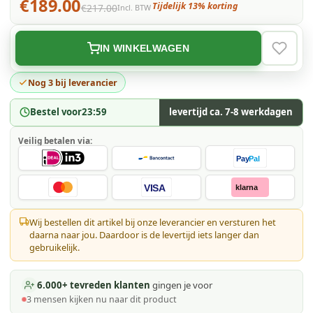
€189.00
Tijdelijk 13% korting
€217.00
Incl. BTW
IN WINKELWAGEN
VERLAN
Nog 3 bij leverancier
Bestel voor
23:59
levertijd ca. 7-8 werkdagen
Veilig betalen via:
Pay
Pal
VISA
klarna
Wij bestellen dit artikel bij onze leverancier en versturen het
daarna naar jou. Daardoor is de levertijd iets langer dan
gebruikelijk.
6.000+ tevreden klanten
gingen je voor
3
mensen kijken
nu naar dit product