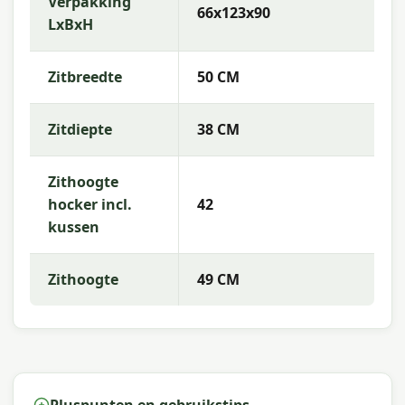
Verpakking
66x123x90
LxBxH
Zitbreedte
50 CM
Zitdiepte
38 CM
Zithoogte
hocker incl.
42
kussen
Zithoogte
49 CM
Pluspunten en gebruikstips