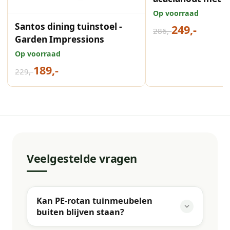
- rope taupe - gr
Op voorraad
Santos dining tuinstoel -
249,-
286,-
Garden Impressions
Op voorraad
189,-
229,-
Veelgestelde vragen
Kan PE-rotan tuinmeubelen
buiten blijven staan?