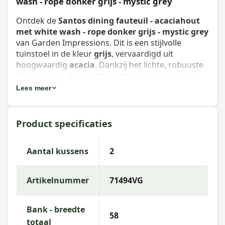
wash - rope donker grijs - mystic grey
Ontdek de
Santos dining fauteuil - acaciahout
met white wash - rope donker grijs - mystic grey
van Garden Impressions. Dit is een stijlvolle
tuinstoel in de kleur
grijs
, vervaardigd uit
hoogwaardig
acacia
. Dankzij het lichte, robuuste
frame en het doordachte ontwerp is deze stoel
zowel comfortabel als weerbestendig — ideaal
Lees meer
voor het terras of de tuin.
Eigenschappen Santos dining
Product specificaties
fauteuil - acaciahout met white
wash - rope donker grijs - mystic grey
Aantal kussens
2
Artikelnummer
: 71494VG
Artikelnummer
71494VG
EAN
: 8713002714944
Merk
: Garden Impressions
Bank - breedte
58
totaal