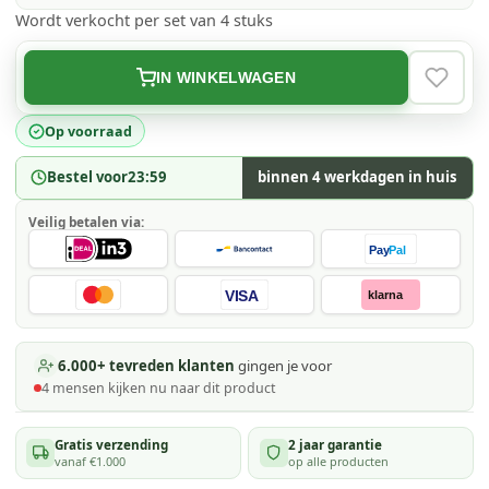
Wordt verkocht per set van 4 stuks
IN WINKELWAGEN
VERLAN
Op voorraad
Bestel voor
23:59
binnen 4 werkdagen in huis
Veilig betalen via:
Pay
Pal
VISA
klarna
6.000+ tevreden klanten
gingen je voor
4
mensen kijken
nu naar dit product
Gratis verzending
2 jaar garantie
vanaf €1.000
op alle producten