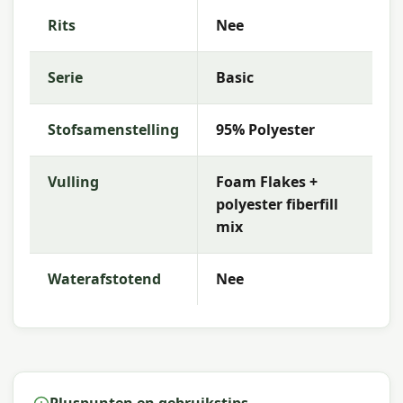
terras en wensen.
Rits
Nee
Waarom Madison?
Serie
Basic
Met
Madison
kies je voor hoogwaardige
tuinkussens met uitstekende kleurechtheid en
comfort. De collectie kenmerkt zich door trendy
Stofsamenstelling
95% Polyester
dessins, duurzame materialen en een uitstekende
pasvorm — perfect voor een comfortabele
buitenruimte.
Vulling
Foam Flakes +
polyester fiberfill
mix
Waterafstotend
Nee