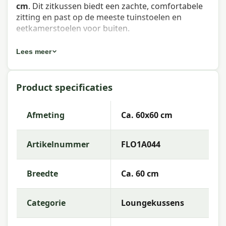
cm
. Dit zitkussen biedt een zachte, comfortabele
zitting en past op de meeste tuinstoelen en
eetkamerstoelen voor buiten.
Eigenschappen Madison Florance
Lees meer
zitkussen Basic green 60x60 cm
Artikelnummer:
FLO1A044
Product specificaties
EAN:
8713229276492
Afmeting
Ca. 60x60 cm
Merk:
Madison
Kleur:
green
Artikelnummer
FLO1A044
Afmeting:
Ca. 60x60 cm
Breedte
Ca. 60 cm
Stof:
95% Polyester, 5% other fibers
Vulling:
Foam Flakes + polyester fiberfill mix
Categorie
Loungekussens
Kleurechtheid:
4 of 8