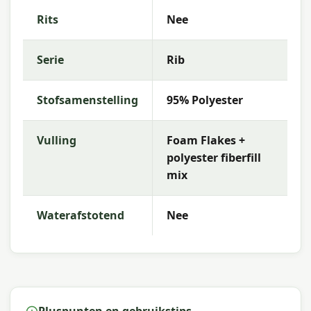
terras en wensen.
Rits
Nee
Waarom Madison?
Serie
Rib
Met
Madison
kies je voor hoogwaardige
tuinkussens met uitstekende kleurechtheid en
comfort. De collectie kenmerkt zich door trendy
Stofsamenstelling
95% Polyester
dessins, duurzame materialen en een uitstekende
pasvorm — perfect voor een comfortabele
buitenruimte.
Vulling
Foam Flakes +
polyester fiberfill
mix
Waterafstotend
Nee