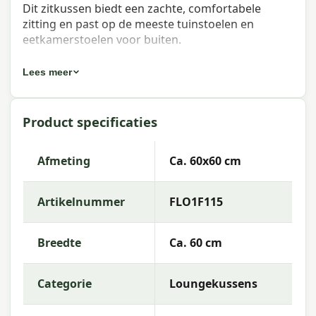
Dit zitkussen biedt een zachte, comfortabele
zitting en past op de meeste tuinstoelen en
eetkamerstoelen voor buiten.
Eigenschappen Madison Florance
Lees meer
zitkussen Rib black 60x60 cm
Artikelnummer:
FLO1F115
Product specificaties
EAN:
8713229070335
Afmeting
Ca. 60x60 cm
Merk:
Madison
Kleur:
black
Artikelnummer
FLO1F115
Afmeting:
Ca. 60x60 cm
Breedte
Ca. 60 cm
Stof:
95% Polyester, 5% other fibers
Vulling:
Foam Flakes + polyester fiberfill mix
Categorie
Loungekussens
Kleurechtheid:
7 of 8