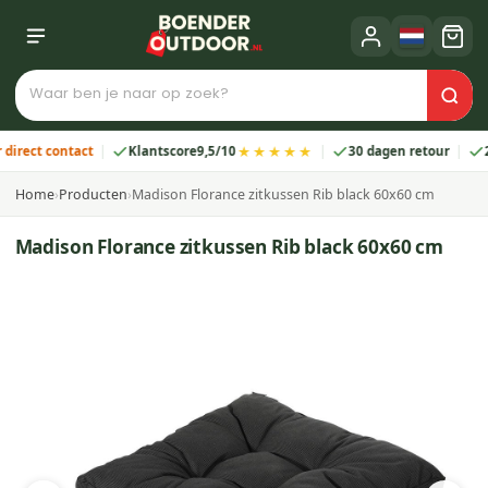
★★★★★
ct contact
Klantscore
9,5/10
30 dagen retour
2 jaa
Home
›
Producten
›
Madison Florance zitkussen Rib black 60x60 cm
Madison Florance zitkussen Rib black 60x60 cm