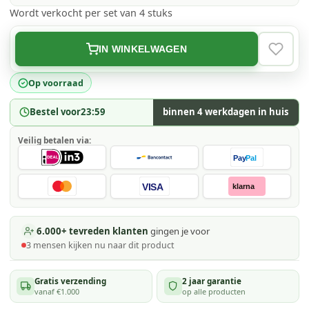
Wordt verkocht per set van 4 stuks
IN WINKELWAGEN
VERLAN
Op voorraad
Bestel voor
23:59
binnen 4 werkdagen in huis
Veilig betalen via:
Pay
Pal
VISA
klarna
6.000+ tevreden klanten
gingen je voor
3
mensen kijken
nu naar dit product
Gratis verzending
2 jaar garantie
vanaf €1.000
op alle producten