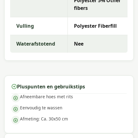
Polyester 5% Other
Waarom Madison?
fibers
Met
Madison
kies je voor hoogwaardige
tuinkussens met uitstekende kleurechtheid en
comfort. De collectie kenmerkt zich door trendy
Vulling
Polyester Fiberfill
dessins, duurzame materialen en een uitstekende
pasvorm — perfect voor een comfortabele
Waterafstotend
Nee
buitenruimte.
Pluspunten en gebruikstips
Afneembare hoes met rits
Eenvoudig te wassen
Afmeting: Ca. 30x50 cm