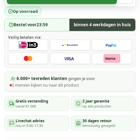
Op voorraad
Bestel voor
23:59
binnen 4 werkdagen in huis
Veilig betalen via:
Pay
Pal
VISA
klarna
6.000+ tevreden klanten
gingen je voor
2
mensen kijken
nu naar dit product
Gratis verzending
2 jaar garantie
vanaf €1.000
op alle producten
Livechat advies
30 dagen retour
ma–vr 9:00–17:30
eenvoudig geregeld