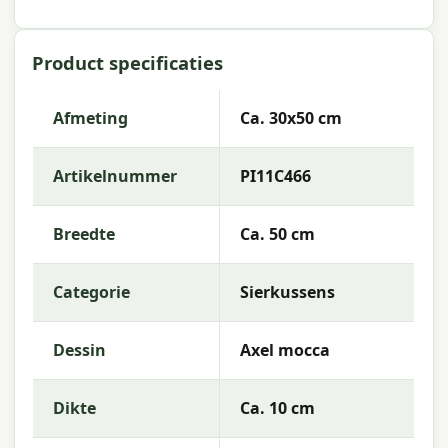
Eigenschappen Madison sierkussen
Axel mocca 30x50 cm
Product specificaties
Artikelnummer:
PI11C466
EAN:
8713229077143
Afmeting
Ca. 30x50 cm
Merk:
Madison
Artikelnummer
PI11C466
Kleur:
mocca
Afmeting:
Ca. 30x50 cm
Breedte
Ca. 50 cm
Stof:
50% Cotton 45% Polyester 5% Other fibers
Categorie
Sierkussens
Vulling:
Polyester Fiberfill
Rits:
Ja (hoes afneembaar)
Dessin
Axel mocca
Kleurechtheid:
6 of 8
Dikte
Ca. 10 cm
Garantie:
2 jaar