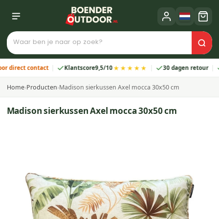
★★★★★
rect contact
Klantscore
9,5/10
30 dagen retour
2 j
Home
›
Producten
›
Madison sierkussen Axel mocca 30x50 cm
Madison sierkussen Axel mocca 30x50 cm