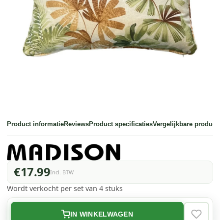
Product informatie
Reviews
Product specificaties
Vergelijkbare product
€17.99
Incl. BTW
Wordt verkocht per set van 4 stuks
IN WINKELWAGEN
VERLAN