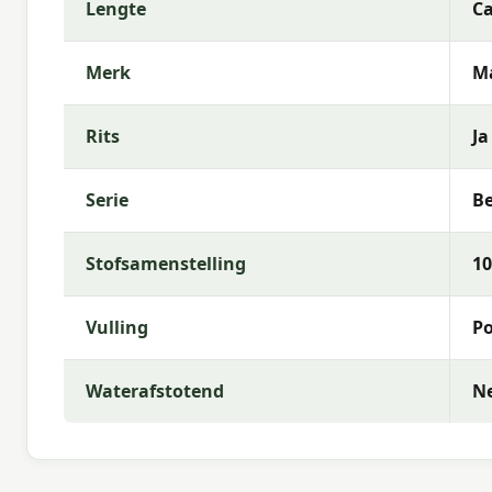
Lengte
Ca
comfortabele buitenruimte.
Merk
M
Rits
Ja
Serie
Be
Stofsamenstelling
10
Vulling
Po
Waterafstotend
N