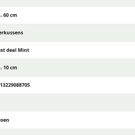
. 60 cm
erkussens
baar) of reinig de stof met een vochtige doek en mild
st deal Mint
t je het opbergt. Berg kussens op in een beschermhoes of
bruikt — zo blijven de kleuren en materialen langer mooi.
. 10 cm
13229088705
al Mint 60x60 cm
of wil je meer weten over het assortimen
foon, e-mail of WhatsApp. Ons team van tuinmeubelexperts
rras en wensen.
roen
s met uitstekende kleurechtheid en comfort. De collectie
rialen en een uitstekende pasvorm — perfect voor een