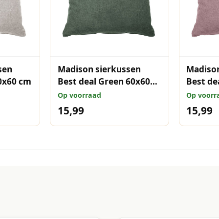
sen
Madison sierkussen
Madison
0x60 cm
Best deal Green 60x60
Best de
cm
Op voorraad
Op voorr
15,99
15,99