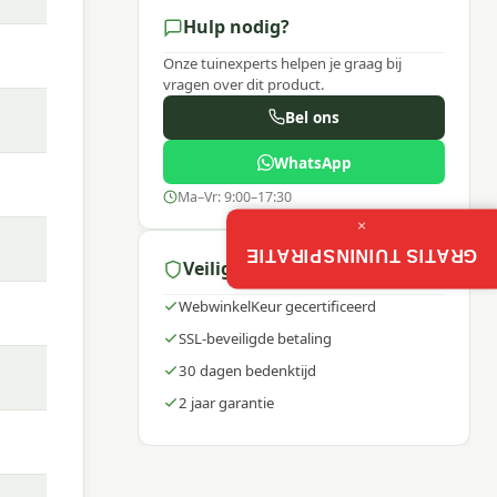
Hulp nodig?
Onze tuinexperts helpen je graag bij
vragen over dit product.
Bel ons
WhatsApp
Ma–Vr: 9:00–17:30
×
GRATIS TUININSPIRATIE
Veilig winkelen
WebwinkelKeur gecertificeerd
t van
SSL-beveiligde betaling
 helpt
30 dagen bedenktijd
2 jaar garantie