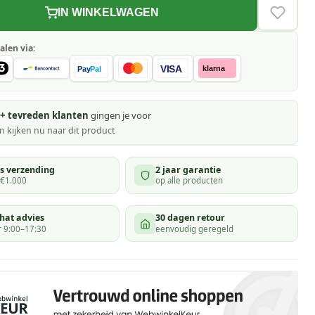
IN WINKELWAGEN
VERLAN
alen via:
VISA
klarna
Pay
Pal
+ tevreden klanten
gingen je voor
 kijken
nu naar dit product
is verzending
2 jaar garantie
 €1.000
op alle producten
hat advies
30 dagen retour
 9:00–17:30
eenvoudig geregeld