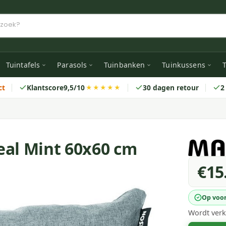
Tuintafels
Parasols
Tuinbanken
Tuinkussens
T
ct
Klantscore
9,5/10
30 dagen retour
2
★★★★★
eal Mint 60x60 cm
€15
Op voo
Wordt verk