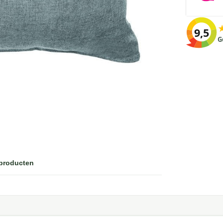
9,5
G
 producten