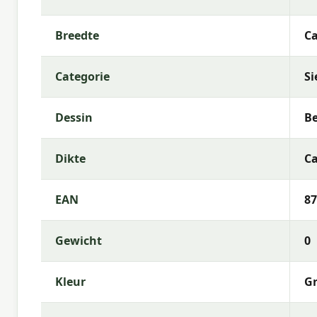
Vulling:
Polyester Fiberfill
Rits:
Ja (hoes afneembaar)
Breedte
Ca
Garantie:
2 jaar
Categorie
Si
Gebruiksinstructies
Was de kussenhoes op lage temperatuur (als afneem
Dessin
Be
zeepwater. Laat het kussen volledig drogen voorda
binnenshuis wanneer ze langere tijd niet worden ge
Dikte
Ca
Meer informatie of advies nodig?
EAN
87
Heb je vragen over de
Madison sierkussen Best de
Madison? Neem gerust contact met ons op via tele
je graag bij de keuze die het beste past bij jouw te
Gewicht
0
Waarom Madison?
Kleur
G
Met
Madison
kies je voor hoogwaardige tuinkussen
kenmerkt zich door trendy dessins, duurzame mate