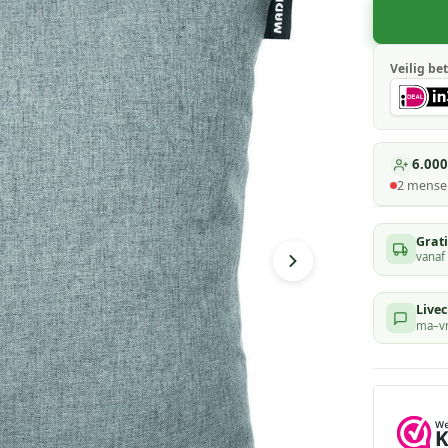
Veilig bet
6.000
2
mensen
Grat
vanaf
Livec
ma–vr