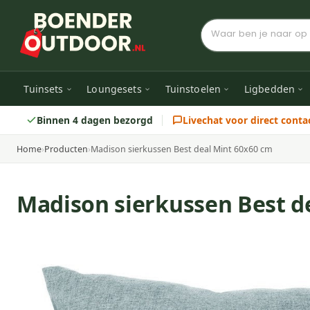
Tuinsets
Loungesets
Tuinstoelen
Ligbedden
Binnen 4 dagen bezorgd
Livechat voor direct conta
Home
›
Producten
›
Madison sierkussen Best deal Mint 60x60 cm
Madison sierkussen Best d