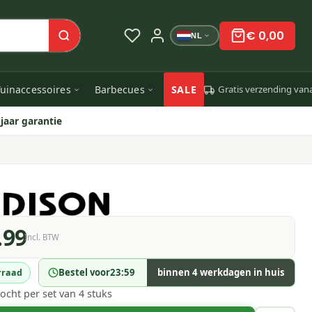
€ 0,00
NL
uinaccessoires
Barbecues
SALE
Gratis verzending van
 jaar garantie
.99
Incl. BTW
Bestel voor
23:59
binnen 4 werkdagen in huis
rraad
ocht per set van 4 stuks