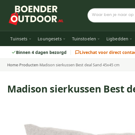
Tuinsets
Loungesets
Tuinstoelen
Ligbedden
Binnen 4 dagen bezorgd
Livechat voor direct conta
Home
›
Producten
›
Madison sierkussen Best deal Sand 45x45 cm
Madison sierkussen Best d