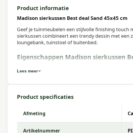
Product informatie
Madison sierkussen Best deal Sand 45x45 cm
Geef je tuinmeubelen een stijlvolle finishing touch
sierkussen combineert een trendy dessin met een za
loungebank, tuinstoel of buitenbed.
Eigenschappen Madison sierkussen Be
Artikelnummer:
PI20P140
Lees meer
EAN:
8713229083700
Merk:
Madison
Product specificaties
Kleur:
Sand
Afmeting:
Ca. 45x45 cm
Afmeting
Ca
Stof:
100% Polyester
Artikelnummer
PI