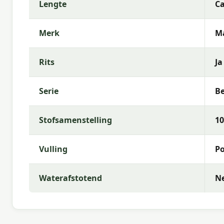
Lengte
Ca
comfortabele buitenruimte.
Merk
M
Rits
Ja
Serie
Be
Stofsamenstelling
10
Vulling
Po
Waterafstotend
N