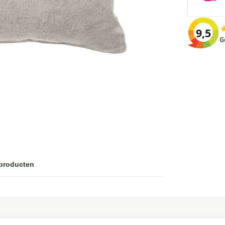
9,5
G
 producten