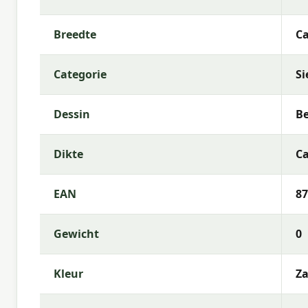
Vulling:
Polyester Fiberfill
Rits:
Ja (hoes afneembaar)
Breedte
Ca
Garantie:
2 jaar
Categorie
Si
Gebruiksinstructies
Was de kussenhoes op lage temperatuur (als afneem
Dessin
Be
zeepwater. Laat het kussen volledig drogen voorda
binnenshuis wanneer ze langere tijd niet worden ge
Dikte
Ca
Meer informatie of advies nodig?
EAN
87
Heb je vragen over de
Madison sierkussen Best de
Madison? Neem gerust contact met ons op via tele
je graag bij de keuze die het beste past bij jouw te
Gewicht
0
Waarom Madison?
Kleur
Z
Met
Madison
kies je voor hoogwaardige tuinkussen
kenmerkt zich door trendy dessins, duurzame mate