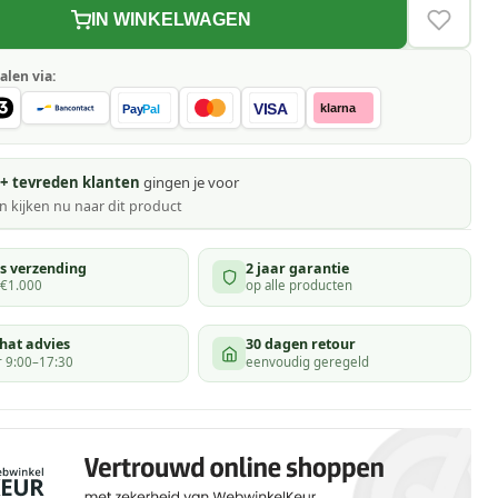
IN WINKELWAGEN
VERLAN
alen via:
VISA
klarna
Pay
Pal
+ tevreden klanten
gingen je voor
 kijken
nu naar dit product
is verzending
2 jaar garantie
 €1.000
op alle producten
hat advies
30 dagen retour
 9:00–17:30
eenvoudig geregeld