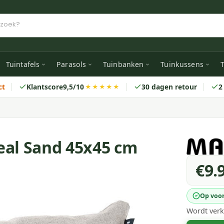
Tuintafels
Parasols
Tuinbanken
Tuinkussens
T
ct
Klantscore
9,5/10
30 dagen retour
2
★★★★★
eal Sand 45x45 cm
€9.
Op voo
Wordt verk