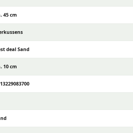
. 45 cm
erkussens
baar) of reinig de stof met een vochtige doek en mild
st deal Sand
t je het opbergt. Berg kussens op in een beschermhoes of
bruikt — zo blijven de kleuren en materialen langer mooi.
. 10 cm
13229083700
al Sand 45x45 cm
of wil je meer weten over het assortimen
foon, e-mail of WhatsApp. Ons team van tuinmeubelexperts
rras en wensen.
and
s met uitstekende kleurechtheid en comfort. De collectie
rialen en een uitstekende pasvorm — perfect voor een