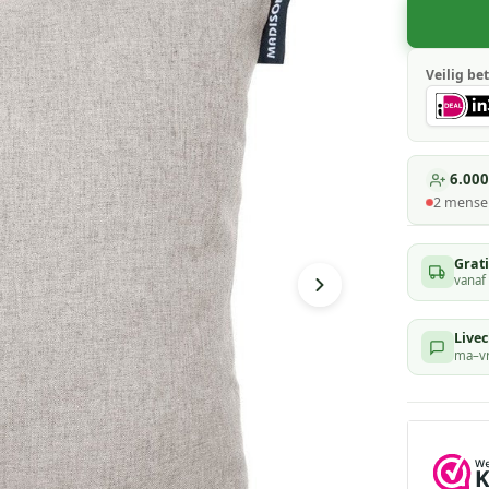
Veilig bet
6.000
2
mensen
Grat
vanaf
Livec
ma–vr