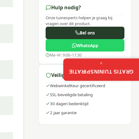
Hulp nodig?
Onze tuinexperts helpen je graag bij
vragen over dit product.
Bel ons
WhatsApp
Ma–Vr: 9:00–17:30
×
GRATIS TUININSPIRATIE
Veilig winkelen
WebwinkelKeur gecertificeerd
t van
SSL-beveiligde betaling
 helpt
30 dagen bedenktijd
2 jaar garantie