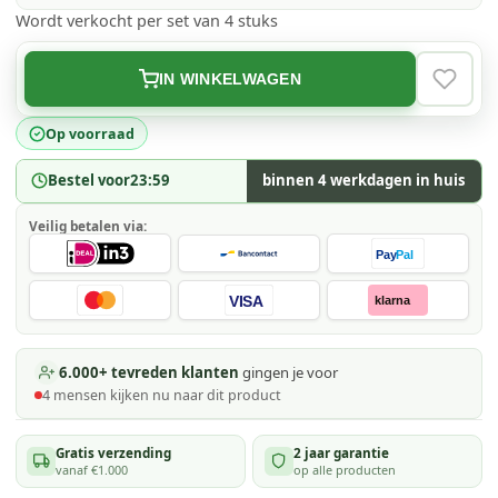
Wordt verkocht per set van 4 stuks
IN WINKELWAGEN
VERLAN
Op voorraad
Bestel voor
23:59
binnen 4 werkdagen in huis
Veilig betalen via:
Pay
Pal
VISA
klarna
6.000+ tevreden klanten
gingen je voor
4
mensen kijken
nu naar dit product
Gratis verzending
2 jaar garantie
vanaf €1.000
op alle producten