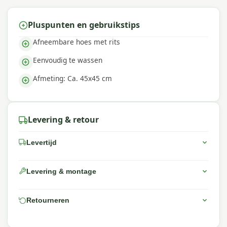
terras en wensen.
Waarom Madison?
Pluspunten en gebruikstips
Afneembare hoes met rits
Met
Madison
kies je voor hoogwaardige
tuinkussens met uitstekende kleurechtheid en
Eenvoudig te wassen
comfort. De collectie kenmerkt zich door trendy
dessins, duurzame materialen en een uitstekende
Afmeting: Ca. 45x45 cm
pasvorm — perfect voor een comfortabele
buitenruimte.
Levering & retour
Levertijd
Levering & montage
Retourneren