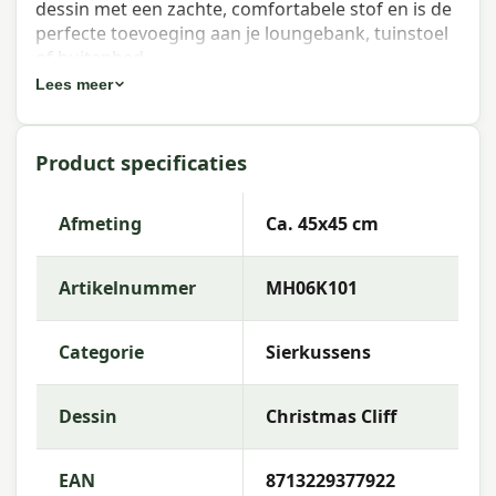
dessin met een zachte, comfortabele stof en is de
perfecte toevoeging aan je loungebank, tuinstoel
of buitenbed.
Lees meer
Eigenschappen Madison sierkussen
Christmas Cliff 45x45 cm
Product specificaties
Artikelnummer:
MH06K101
EAN:
8713229377922
Afmeting
Ca. 45x45 cm
Merk:
Madison
Artikelnummer
MH06K101
Kleur:
Cliff
Afmeting:
Ca. 45x45 cm
Categorie
Sierkussens
Stof:
55% Polyester 45% Cotton
Dessin
Christmas Cliff
Vulling:
Polyester Fiberfill
Rits:
Ja (hoes afneembaar)
EAN
8713229377922