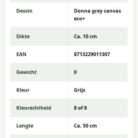
Vulling:
Polyester Fiberfill
Dessin
Donna grey canvas
Rits:
Ja (hoes afneembaar)
eco+
Kleurechtheid:
8 of 8
Dikte
Ca. 10 cm
Waterafstotend:
Waterafstotend
Garantie:
2 jaar
EAN
8713229011307
Gebruiksinstructies
Gewicht
0
Was de kussenhoes op lage temperatuur (als
afneembaar) of reinig de stof met een vochtige
Kleur
Grijs
doek en mild zeepwater. Laat het kussen volledig
drogen voordat je het opbergt. Berg kussens op
in een beschermhoes of binnenshuis wanneer ze
Kleurechtheid
8 of 8
langere tijd niet worden gebruikt — zo blijven de
kleuren en materialen langer mooi.
Lengte
Ca. 50 cm
Meer informatie of advies nodig?