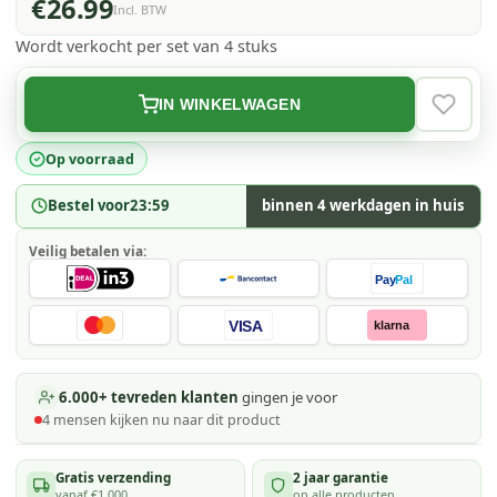
€26.99
Incl. BTW
Wordt verkocht per set van 4 stuks
IN WINKELWAGEN
VERLAN
Op voorraad
Bestel voor
23:59
binnen 4 werkdagen in huis
Veilig betalen via:
Pay
Pal
VISA
klarna
6.000+ tevreden klanten
gingen je voor
4
mensen kijken
nu naar dit product
Gratis verzending
2 jaar garantie
vanaf €1.000
op alle producten