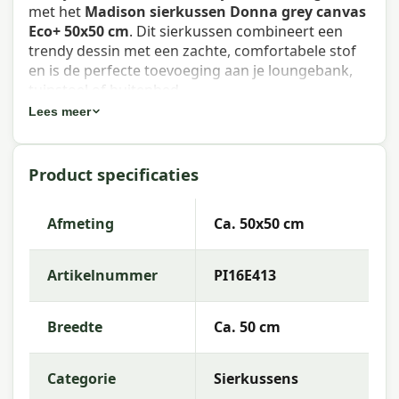
met het
Madison sierkussen Donna grey canvas
Eco+ 50x50 cm
. Dit sierkussen combineert een
trendy dessin met een zachte, comfortabele stof
en is de perfecte toevoeging aan je loungebank,
tuinstoel of buitenbed.
Lees meer
Eigenschappen Madison sierkussen
Donna grey canvas Eco+ 50x50 cm
Product specificaties
Artikelnummer:
PI16E413
EAN:
8713229011307
Afmeting
Ca. 50x50 cm
Merk:
Madison
Artikelnummer
PI16E413
Kleur:
Eco+
Afmeting:
Ca. 50x50 cm
Breedte
Ca. 50 cm
Stof:
75% Cotton 20% Polyester 5% Other fibers
(100% recycling)
Categorie
Sierkussens