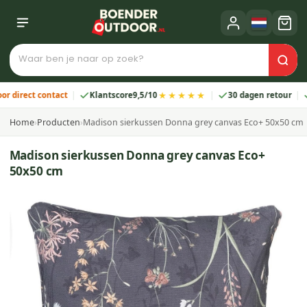
★★★★★
ect contact
Klantscore
9,5/10
30 dagen retour
2 ja
Home
›
Producten
›
Madison sierkussen Donna grey canvas Eco+ 50x50 cm
Madison sierkussen Donna grey canvas Eco+
50x50 cm