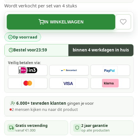
Wordt verkocht per set van 4 stuks
IN WINKELWAGEN
VERLAN
Op voorraad
Bestel voor
23:59
binnen 4 werkdagen in huis
Veilig betalen via:
Pay
Pal
VISA
klarna
6.000+ tevreden klanten
gingen je voor
2
mensen kijken
nu naar dit product
Gratis verzending
2 jaar garantie
vanaf €1.000
op alle producten