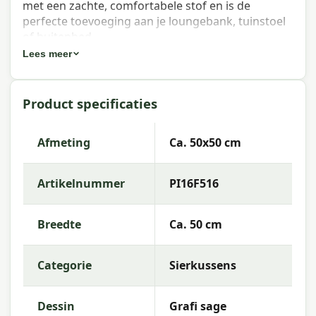
met een zachte, comfortabele stof en is de
perfecte toevoeging aan je loungebank, tuinstoel
of buitenbed.
Lees meer
Eigenschappen Madison sierkussen
Grafi sage 50x50 cm
Product specificaties
Artikelnummer:
PI16F516
EAN:
8713229011376
Afmeting
Ca. 50x50 cm
Merk:
Madison
Artikelnummer
PI16F516
Kleur:
sage
Afmeting:
Ca. 50x50 cm
Breedte
Ca. 50 cm
Stof:
50% Cotton 45% Polyester 5% Other fibers
Categorie
Sierkussens
Vulling:
Polyester Fiberfill
Rits:
Ja (hoes afneembaar)
Dessin
Grafi sage