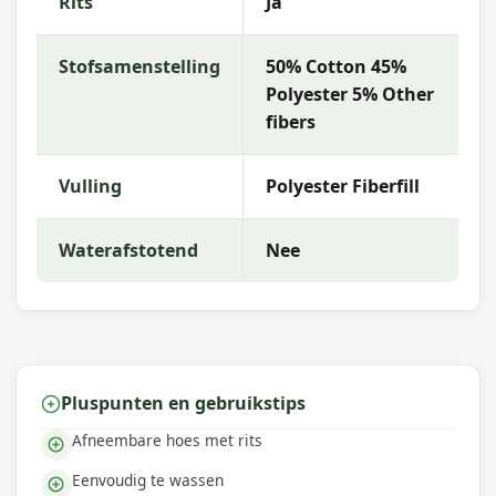
Rits
Ja
keuze die het beste past bij jouw terras en
wensen.
Stofsamenstelling
50% Cotton 45%
Polyester 5% Other
Waarom Madison?
fibers
Met
Madison
kies je voor hoogwaardige
tuinkussens met uitstekende kleurechtheid en
comfort. De collectie kenmerkt zich door trendy
Vulling
Polyester Fiberfill
dessins, duurzame materialen en een uitstekende
pasvorm — perfect voor een comfortabele
Waterafstotend
Nee
buitenruimte.
Pluspunten en gebruikstips
Afneembare hoes met rits
Eenvoudig te wassen