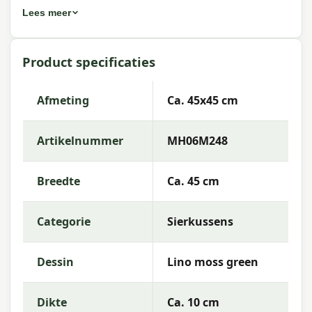
Lees meer
Eigenschappen Madison sierkussen
Lino moss green 45x45 cm
Product specificaties
Artikelnummer:
MH06M248
EAN:
8713229393373
Afmeting
Ca. 45x45 cm
Merk:
Madison
Artikelnummer
MH06M248
Kleur:
green
Afmeting:
Ca. 45x45 cm
Breedte
Ca. 45 cm
Stof:
100% Polyester
Categorie
Sierkussens
Vulling:
Polyester Fiberfill
Rits:
Ja (hoes afneembaar)
Dessin
Lino moss green
Garantie:
2 jaar
Dikte
Ca. 10 cm