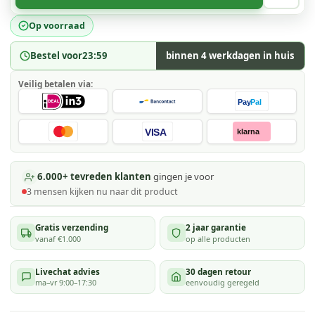
Op voorraad
Bestel voor
23:59
binnen 4 werkdagen in huis
Veilig betalen via:
Pay
Pal
VISA
klarna
6.000+ tevreden klanten
gingen je voor
3
mensen kijken
nu naar dit product
Gratis verzending
2 jaar garantie
vanaf €1.000
op alle producten
Livechat advies
30 dagen retour
ma–vr 9:00–17:30
eenvoudig geregeld