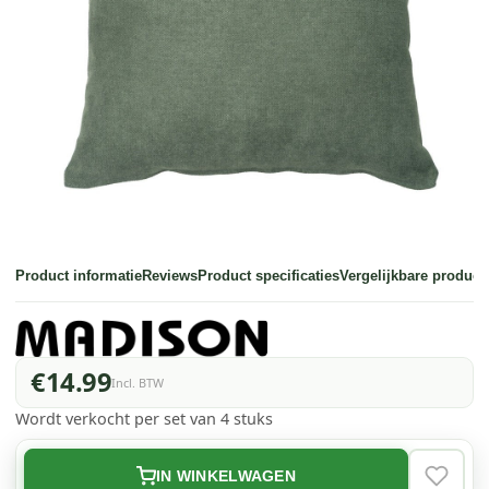
Product informatie
Reviews
Product specificaties
Vergelijkbare product
€14.99
Incl. BTW
Wordt verkocht per set van 4 stuks
IN WINKELWAGEN
VERLAN