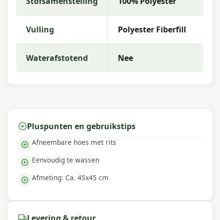
Stofsamenstelling
100% Polyester
Met
Madison
kies je voor hoogwaardige
tuinkussens met uitstekende kleurechtheid en
Vulling
Polyester Fiberfill
comfort. De collectie kenmerkt zich door trendy
dessins, duurzame materialen en een uitstekende
pasvorm — perfect voor een comfortabele
Waterafstotend
Nee
buitenruimte.
Pluspunten en gebruikstips
Afneembare hoes met rits
Eenvoudig te wassen
Afmeting: Ca. 45x45 cm
Levering & retour