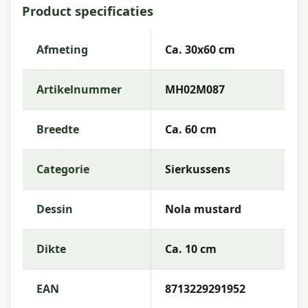
Product specificaties
Artikelnummer:
MH02M087
EAN:
8713229291952
Afmeting
Ca. 30x60 cm
Merk:
Madison
Artikelnummer
MH02M087
Kleur:
mustard
Afmeting:
Ca. 30x60 cm
Breedte
Ca. 60 cm
Stof:
100% Polyester
Categorie
Sierkussens
Vulling:
Polyester Fiberfill
Rits:
Ja (hoes afneembaar)
Dessin
Nola mustard
Garantie:
2 jaar
Dikte
Ca. 10 cm
Gebruiksinstructies
EAN
8713229291952
Was de kussenhoes op lage temperatuur (als
afneembaar) of reinig de stof met een vochtige