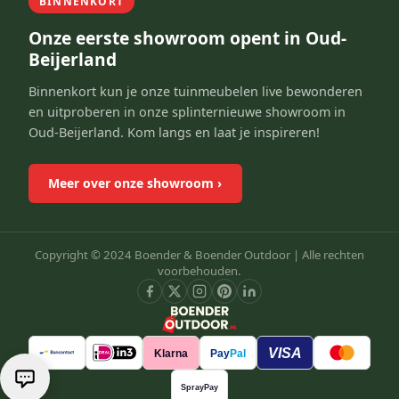
BINNENKORT
Onze eerste showroom opent in Oud-
Beijerland
Binnenkort kun je onze tuinmeubelen live bewonderen
en uitproberen in onze splinternieuwe showroom in
Oud-Beijerland. Kom langs en laat je inspireren!
Meer over onze showroom
›
Copyright © 2024 Boender & Boender Outdoor |
Alle rechten
voorbehouden.
VISA
Klarna
Pay
Pal
SprayPay