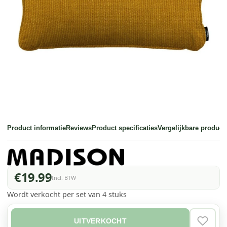
Product informatie
Reviews
Product specificaties
Vergelijkbare product
€19.99
Incl. BTW
Wordt verkocht per set van 4 stuks
UITVERKOCHT
VERLAN