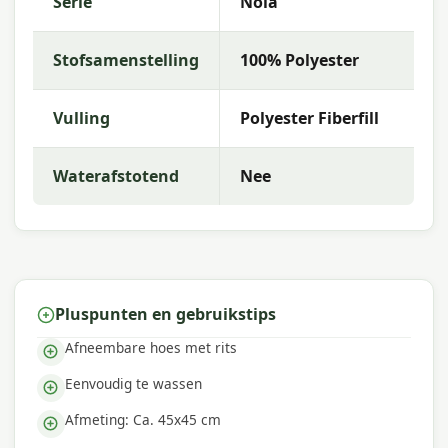
wensen.
Serie
Nola
Waarom Madison?
Stofsamenstelling
100% Polyester
Met
Madison
kies je voor hoogwaardige
tuinkussens met uitstekende kleurechtheid en
Vulling
Polyester Fiberfill
comfort. De collectie kenmerkt zich door trendy
dessins, duurzame materialen en een uitstekende
pasvorm — perfect voor een comfortabele
Waterafstotend
Nee
buitenruimte.
Pluspunten en gebruikstips
Afneembare hoes met rits
Eenvoudig te wassen
Afmeting: Ca. 45x45 cm