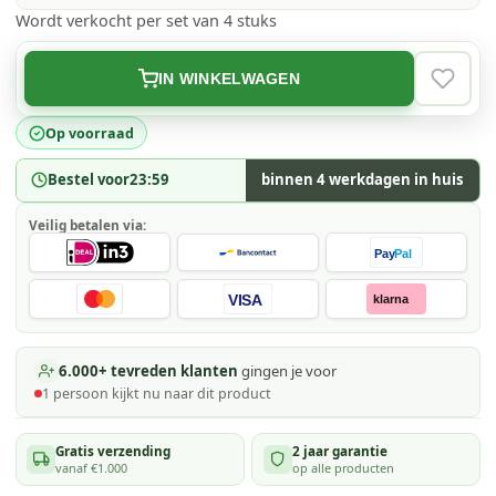
Wordt verkocht per set van 4 stuks
IN WINKELWAGEN
VERLAN
Op voorraad
Bestel voor
23:59
binnen 4 werkdagen in huis
Veilig betalen via:
Pay
Pal
VISA
klarna
6.000+ tevreden klanten
gingen je voor
1
persoon kijkt
nu naar dit product
Gratis verzending
2 jaar garantie
vanaf €1.000
op alle producten