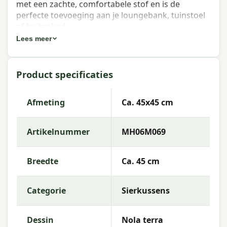
met een zachte, comfortabele stof en is de
perfecte toevoeging aan je loungebank, tuinstoel
of buitenbed.
Lees meer
Eigenschappen Madison sierkussen
Nola terra 45x45 cm
Product specificaties
Artikelnummer:
MH06M069
EAN:
8713229292027
Afmeting
Ca. 45x45 cm
Merk:
Madison
Artikelnummer
MH06M069
Kleur:
terra
Afmeting:
Ca. 45x45 cm
Breedte
Ca. 45 cm
Stof:
100% Polyester
Categorie
Sierkussens
Vulling:
Polyester Fiberfill
Rits:
Ja (hoes afneembaar)
Dessin
Nola terra