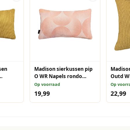
sen
Madison sierkussen pip
Madison
O WR Napels rondo
Outd W
cm
salmone 30x50 cm
mustar
Op voorraad
Op voorr
19,99
22,99