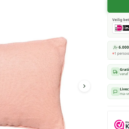
Veilig bet
6.000
1
persoo
Grat
vanaf
Livec
ma–vr