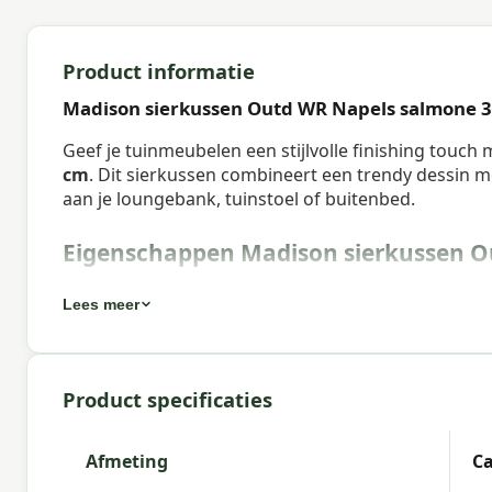
Product informatie
Madison sierkussen Outd WR Napels salmone 
Geef je tuinmeubelen een stijlvolle finishing touch
cm
. Dit sierkussen combineert een trendy dessin m
aan je loungebank, tuinstoel of buitenbed.
Eigenschappen Madison sierkussen O
Artikelnummer:
PI11S241
Lees meer
EAN:
8713229011178
Merk:
Madison
Product specificaties
Kleur:
salmone
Afmeting:
Ca. 30x50 cm
Afmeting
Ca