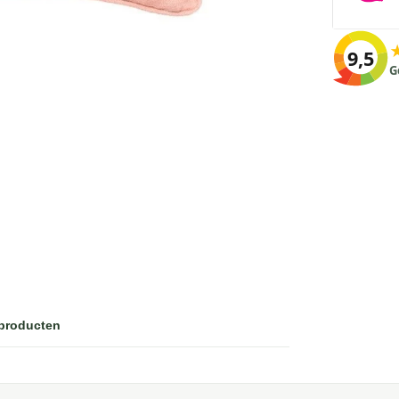
9,5
G
 producten