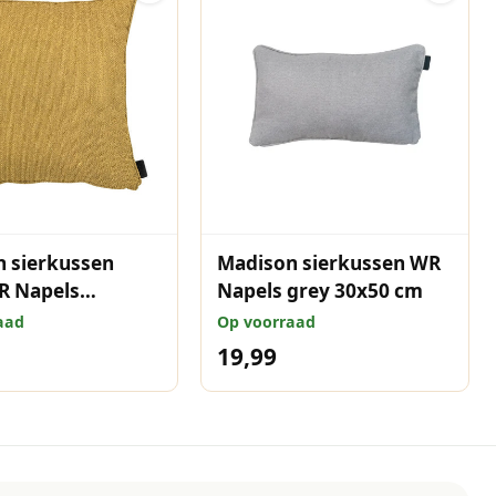
 sierkussen
Madison sierkussen WR
R Napels
Napels grey 30x50 cm
d 50x50 cm
aad
Op voorraad
19,99