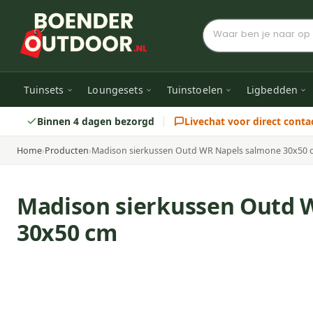
Tuinsets
Loungesets
Tuinstoelen
Ligbedden
Binnen 4 dagen bezorgd
Livechat voor direct conta
Home
›
Producten
›
Madison sierkussen Outd WR Napels salmone 30x50 
Madison sierkussen Outd 
30x50 cm