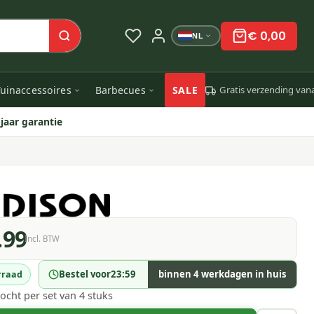
€ 0,00
NL
uinaccessoires
Barbecues
SALE
Gratis verzending van
 jaar garantie
.99
Incl. BTW
Bestel voor
23:59
binnen 4 werkdagen in huis
rraad
ocht per set van 4 stuks