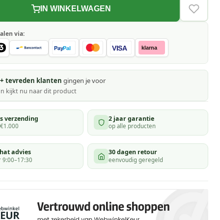
IN WINKELWAGEN
VERLAN
alen via:
VISA
klarna
Pay
Pal
+ tevreden klanten
gingen je voor
n kijkt
nu naar dit product
is verzending
2 jaar garantie
 €1.000
op alle producten
hat advies
30 dagen retour
 9:00–17:30
eenvoudig geregeld