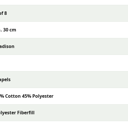
et beste past bij jouw terras en wensen.
of 8
s met uitstekende kleurechtheid en comfort. De collectie
. 30 cm
rialen en een uitstekende pasvorm — perfect voor een
adison
apels
% Cotton 45% Polyester
lyester Fiberfill