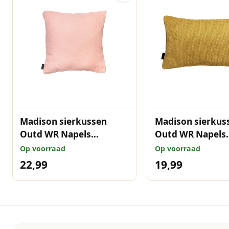
Madison sierkussen
Madison sierkus
Outd WR Napels
Outd WR Napels
salmone 50x50 cm
mustard 30x50 
Op voorraad
Op voorraad
22,99
19,99