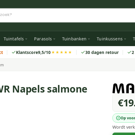
Tuintafels
Parasols
Tuinbanken
Tuinkussens
T
ct
Klantscore
9,5/10
30 dagen retour
2
★★★★★
cm
WR Napels salmone
€19
Op voo
Wordt verk