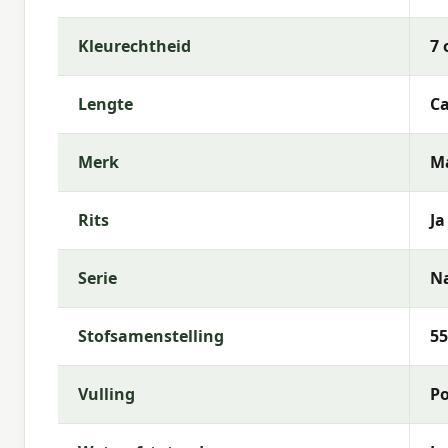
tuinmeubelexperts helpt je graag bij de keuze die h
Kleurechtheid
7 
Waarom Madison?
Met
Madison
kies je voor hoogwaardige tuinkussen
Lengte
Ca
kenmerkt zich door trendy dessins, duurzame mate
comfortabele buitenruimte.
Merk
M
Rits
Ja
Serie
N
Stofsamenstelling
55
Vulling
Po