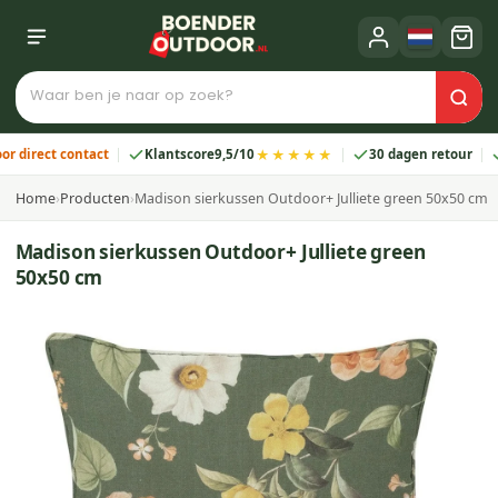
★★★★★
rect contact
Klantscore
9,5/10
30 dagen retour
2 j
Home
›
Producten
›
Madison sierkussen Outdoor+ Julliete green 50x50 cm
Madison sierkussen Outdoor+ Julliete green
50x50 cm