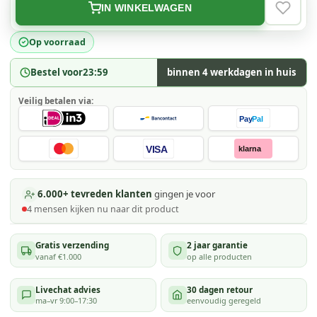
IN WINKELWAGEN
VERLAN
Op voorraad
Bestel voor
23:59
binnen 4 werkdagen in huis
Veilig betalen via:
Pay
Pal
VISA
klarna
6.000+ tevreden klanten
gingen je voor
4
mensen kijken
nu naar dit product
Gratis verzending
2 jaar garantie
vanaf €1.000
op alle producten
Livechat advies
30 dagen retour
ma–vr 9:00–17:30
eenvoudig geregeld