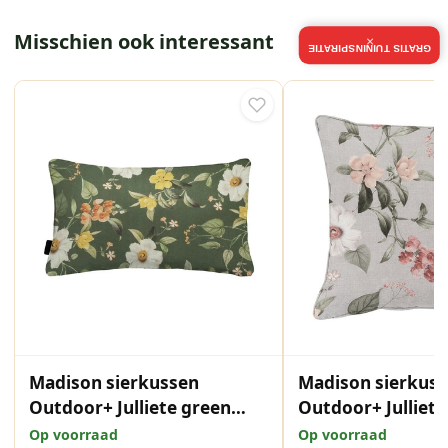
Misschien ook interessant
×
GRATIS TUININSPIRATIE
Madison sierkussen
Madison sierkus
Outdoor+ Julliete green
Outdoor+ Julliete
30x50 cm
50x50 cm
Op voorraad
Op voorraad