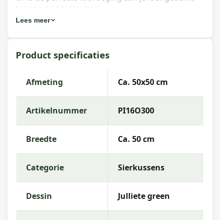
tuinstoel of buitenbed.
Lees meer
Eigenschappen Madison sierkussen
Outdoor+ Julliete green 50x50 cm
Product specificaties
Artikelnummer:
PI16O300
EAN:
8713229079062
Afmeting
Ca. 50x50 cm
Merk:
Madison
Artikelnummer
PI16O300
Kleur:
green
Afmeting:
Ca. 50x50 cm
Breedte
Ca. 50 cm
Stof:
50% Cotton 45% Polyester 5% Other fibers
Categorie
Sierkussens
Vulling:
Polyester Fiberfill
Rits:
Ja (hoes afneembaar)
Dessin
Julliete green
Kleurechtheid:
7 of 8