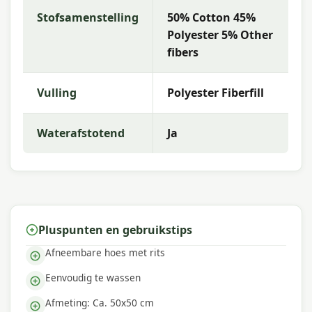
je graag bij de keuze die het beste past bij jouw
Stofsamenstelling
50% Cotton 45%
terras en wensen.
Polyester 5% Other
fibers
Waarom Madison?
Met
Madison
kies je voor hoogwaardige
Vulling
Polyester Fiberfill
tuinkussens met uitstekende kleurechtheid en
comfort. De collectie kenmerkt zich door trendy
Waterafstotend
Ja
dessins, duurzame materialen en een uitstekende
pasvorm — perfect voor een comfortabele
buitenruimte.
Pluspunten en gebruikstips
Afneembare hoes met rits
Eenvoudig te wassen
Afmeting: Ca. 50x50 cm