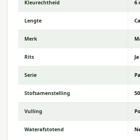
Kleurechtheid
6 
Met
Madison
kies je voor hoogwaardige tuinkussen
kenmerkt zich door trendy dessins, duurzame mate
comfortabele buitenruimte.
Lengte
Ca
Merk
M
Rits
Ja
Serie
P
Stofsamenstelling
50
Vulling
Po
Waterafstotend
N