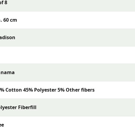
of 8
s met uitstekende kleurechtheid en comfort. De collectie
rialen en een uitstekende pasvorm — perfect voor een
. 60 cm
adison
anama
% Cotton 45% Polyester 5% Other fibers
lyester Fiberfill
ee