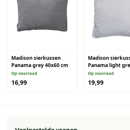
Madison sierkussen
Madison sierkus
Panama grey 40x60 cm
Panama light gr
cm
Op voorraad
Op voorraad
16,99
19,99
Veelgestelde vragen