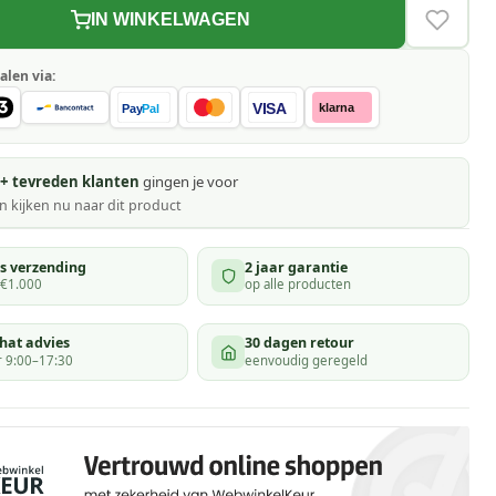
IN WINKELWAGEN
VERLAN
alen via:
VISA
klarna
Pay
Pal
+ tevreden klanten
gingen je voor
 kijken
nu naar dit product
is verzending
2 jaar garantie
 €1.000
op alle producten
hat advies
30 dagen retour
 9:00–17:30
eenvoudig geregeld