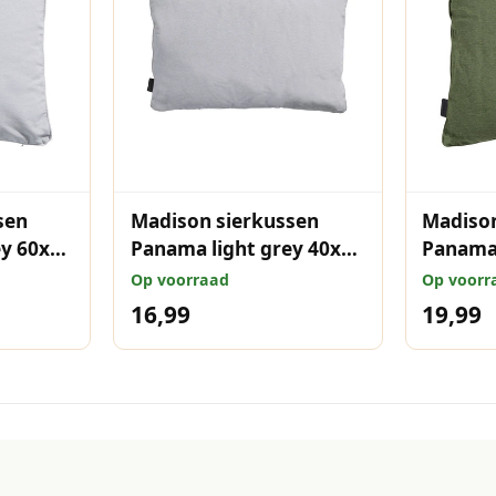
sen
Madison sierkussen
Madison
ey 60x60
Panama light grey 40x60
Panama
cm
Op voorraad
Op voorr
16,99
19,99