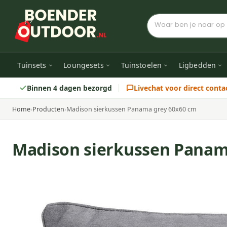
Tuinsets
Loungesets
Tuinstoelen
Ligbedden
Binnen 4 dagen bezorgd
Livechat voor direct conta
Home
›
Producten
›
Madison sierkussen Panama grey 60x60 cm
Madison sierkussen Panam