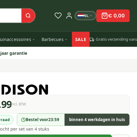
€ 0,00
NL
uinaccessoires
Barbecues
SALE
Gratis verzending van
 jaar garantie
.99
Incl. BTW
Bestel voor
23:59
binnen 4 werkdagen in huis
rraad
ocht per set van 4 stuks