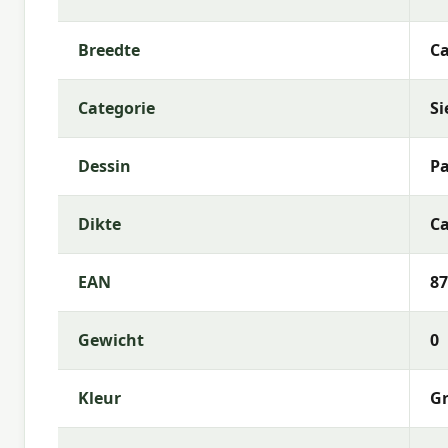
Vulling:
Polyester Fiberfill
Rits:
Ja (hoes afneembaar)
Breedte
Ca
Kleurechtheid:
6 of 8
Categorie
Si
Garantie:
2 jaar
Gebruiksinstructies
Dessin
P
Was de kussenhoes op lage temperatuur (als afneem
Dikte
Ca
zeepwater. Laat het kussen volledig drogen voorda
binnenshuis wanneer ze langere tijd niet worden ge
EAN
87
Meer informatie of advies nodig?
Heb je vragen over de
Madison sierkussen Panam
Gewicht
0
Madison? Neem gerust contact met ons op via tele
je graag bij de keuze die het beste past bij jouw te
Kleur
Gr
Waarom Madison?