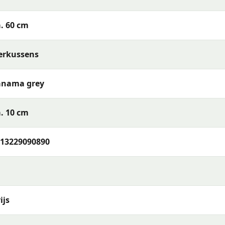
. 60 cm
erkussens
anama grey
baar) of reinig de stof met een vochtige doek en mild
. 10 cm
t je het opbergt. Berg kussens op in een beschermhoes of
bruikt — zo blijven de kleuren en materialen langer mooi.
13229090890
a grey 60x60 cm
of wil je meer weten over het assortiment
foon, e-mail of WhatsApp. Ons team van tuinmeubelexperts
rras en wensen.
ijs