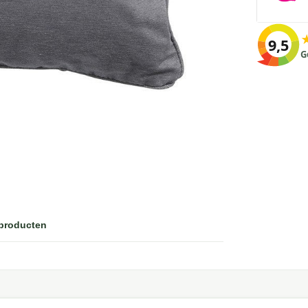
9,5
G
 producten