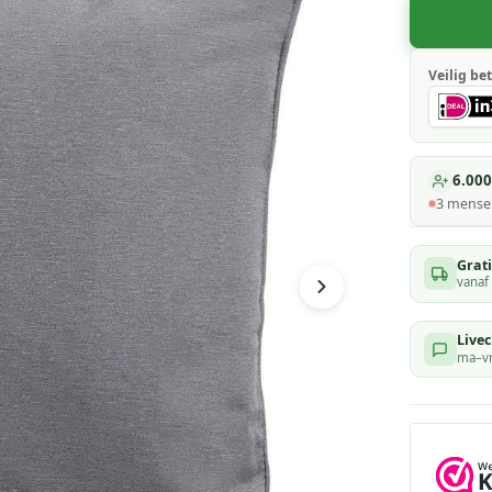
Veilig bet
6.000
3
mensen
Grat
vanaf
Livec
ma–vr