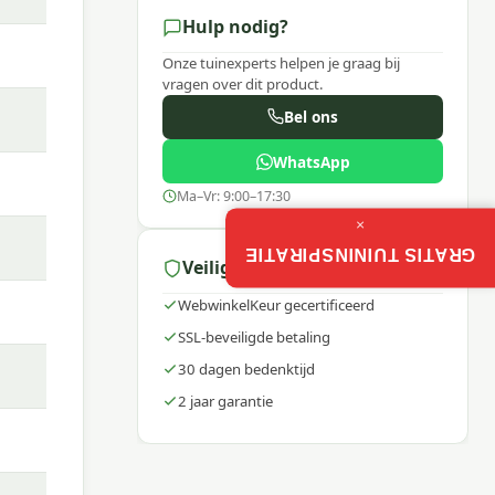
Hulp nodig?
Onze tuinexperts helpen je graag bij
vragen over dit product.
Bel ons
WhatsApp
Ma–Vr: 9:00–17:30
×
GRATIS TUININSPIRATIE
Veilig winkelen
WebwinkelKeur gecertificeerd
SSL-beveiligde betaling
 van
30 dagen bedenktijd
 helpt
2 jaar garantie