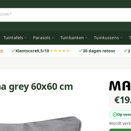
Tuintafels
Parasols
Tuinbanken
Tuinkussens
T
ct
Klantscore
9,5/10
30 dagen retour
2
★★★★★
a grey 60x60 cm
€19
Op voo
Wordt verk