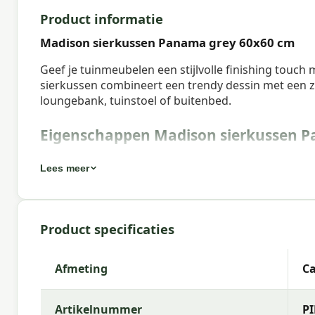
Product informatie
Madison sierkussen Panama grey 60x60 cm
Geef je tuinmeubelen een stijlvolle finishing touch
sierkussen combineert een trendy dessin met een za
loungebank, tuinstoel of buitenbed.
Eigenschappen Madison sierkussen P
Artikelnummer:
PIL2B239
Lees meer
EAN:
8713229090890
Merk:
Madison
Product specificaties
Kleur:
grey
Afmeting:
Ca. 60x60 cm
Afmeting
Ca
Stof:
50% Cotton 45% Polyester 5% Other fibers
Artikelnummer
PI