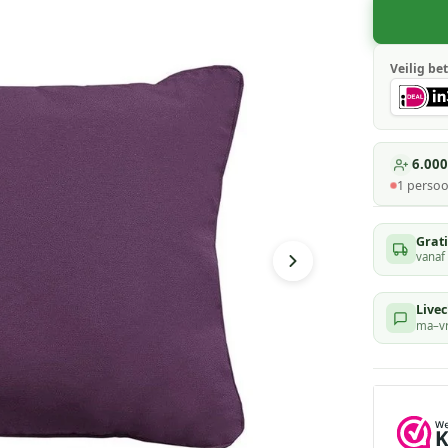
Veilig bet
6.000
1
persoo
Grat
vanaf
Livec
ma–vr