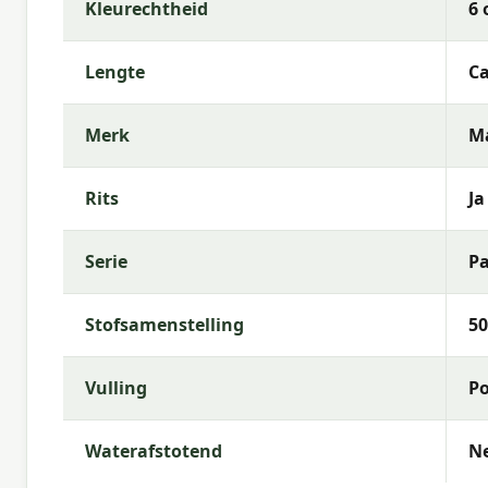
Kleurechtheid
6 
Met
Madison
kies je voor hoogwaardige tuinkussen
kenmerkt zich door trendy dessins, duurzame mate
comfortabele buitenruimte.
Lengte
Ca
Merk
M
Rits
Ja
Serie
P
Stofsamenstelling
50
Vulling
Po
Waterafstotend
N