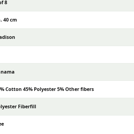
of 8
s met uitstekende kleurechtheid en comfort. De collectie
rialen en een uitstekende pasvorm — perfect voor een
. 40 cm
adison
anama
% Cotton 45% Polyester 5% Other fibers
lyester Fiberfill
ee