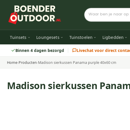
Tuinsets
Loungesets
Tuinstoelen
Ligbedden
Binnen 4 dagen bezorgd
Livechat voor direct conta
Home
›
Producten
›
Madison sierkussen Panama purple 40x60 cm
Madison sierkussen Panam