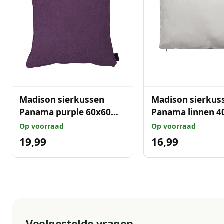
Madison sierkussen
Madison sierkus
Panama purple 60x60
Panama linnen 4
cm
Op voorraad
Op voorraad
19,99
16,99
Veelgestelde vragen