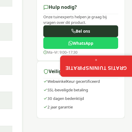
Hulp nodig?
Onze tuinexperts helpen je graag bij
vragen over dit product.
Bel ons
WhatsApp
Ma–Vr: 9:00–17:30
×
GRATIS TUININSPIRATIE
Veilig winkelen
WebwinkelKeur gecertificeerd
SSL-beveiligde betaling
nt
30 dagen bedenktijd
erts
2 jaar garantie