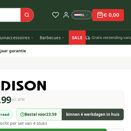
€ 0,00
NL
uinaccessoires
Barbecues
SALE
Gratis verzending van
 jaar garantie
.99
Incl. BTW
Bestel voor
23:59
binnen 4 werkdagen in huis
rraad
ocht per set van 4 stuks