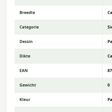
Vulling:
Polyester Fiberfill
Rits:
Ja (hoes afneembaar)
Breedte
Ca
Kleurechtheid:
6 of 8
Categorie
Si
Garantie:
2 jaar
Gebruiksinstructies
Dessin
P
Was de kussenhoes op lage temperatuur (als afneem
Dikte
Ca
zeepwater. Laat het kussen volledig drogen voorda
binnenshuis wanneer ze langere tijd niet worden ge
EAN
87
Meer informatie of advies nodig?
Heb je vragen over de
Madison sierkussen Panam
Gewicht
0
van Madison? Neem gerust contact met ons op via 
helpt je graag bij de keuze die het beste past bij j
Kleur
Pa
Waarom Madison?