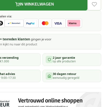
IN WINKELWAGEN
VERLAN
alen via:
VISA
klarna
Pay
Pal
+ tevreden klanten
gingen je voor
n kijkt
nu naar dit product
is verzending
2 jaar garantie
 €1.000
op alle producten
hat advies
30 dagen retour
 9:00–17:30
eenvoudig geregeld