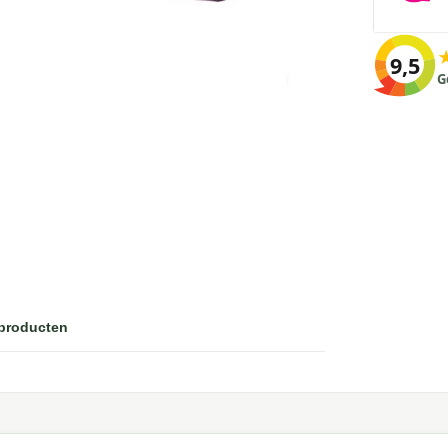
9,5
G
 producten