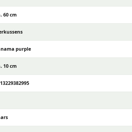
. 60 cm
erkussens
anama purple
baar) of reinig de stof met een vochtige doek en mild
. 10 cm
t je het opbergt. Berg kussens op in een beschermhoes of
bruikt — zo blijven de kleuren en materialen langer mooi.
13229382995
a purple 40x60 cm
of wil je meer weten over het assortime
telefoon, e-mail of WhatsApp. Ons team van tuinmeubelexp
ouw terras en wensen.
ars