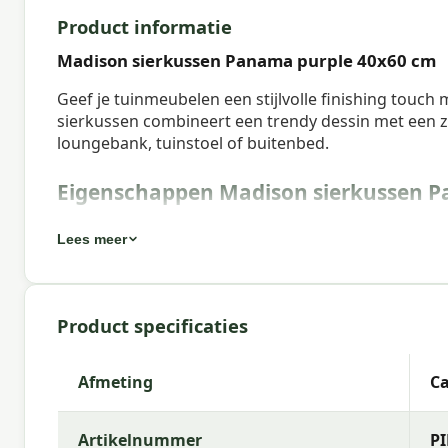
Product informatie
Madison sierkussen Panama purple 40x60 cm
Geef je tuinmeubelen een stijlvolle finishing touch
sierkussen combineert een trendy dessin met een za
loungebank, tuinstoel of buitenbed.
Eigenschappen Madison sierkussen P
Artikelnummer:
PIL4B244
Lees meer
EAN:
8713229382995
Merk:
Madison
Product specificaties
Kleur:
purple
Afmeting:
Ca. 40x60 cm
Afmeting
Ca
Stof:
50% Cotton 45% Polyester 5% Other fibers
Artikelnummer
PI