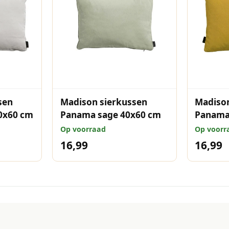
sen
Madison sierkussen
Madison
0x60 cm
Panama sage 40x60 cm
Panama
cm
Op voorraad
Op voorr
16,99
16,99