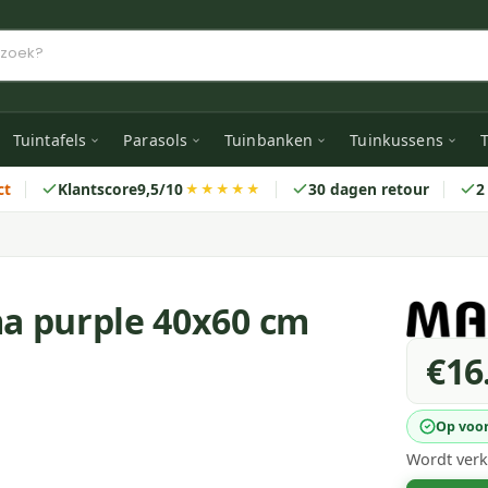
Tuintafels
Parasols
Tuinbanken
Tuinkussens
T
ct
Klantscore
9,5/10
30 dagen retour
2
★★★★★
a purple 40x60 cm
€16
Op voo
Wordt verk