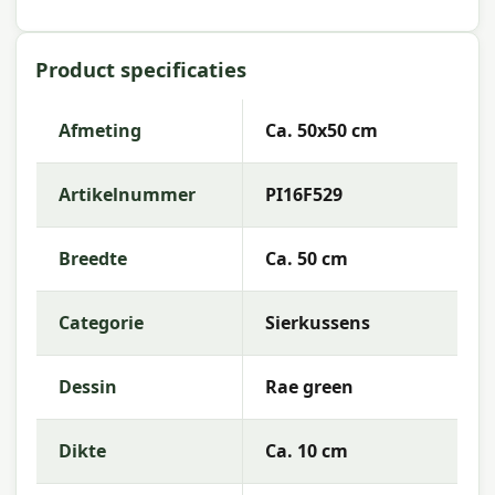
Eigenschappen Madison sierkussen
Rae green 50x50 cm
Product specificaties
Artikelnummer:
PI16F529
EAN:
8713229078881
Afmeting
Ca. 50x50 cm
Merk:
Madison
Artikelnummer
PI16F529
Kleur:
green
Afmeting:
Ca. 50x50 cm
Breedte
Ca. 50 cm
Stof:
50% Cotton 45% Polyester 5% Other fibers
Categorie
Sierkussens
Vulling:
Polyester Fiberfill
Rits:
Ja (hoes afneembaar)
Dessin
Rae green
Kleurechtheid:
6 of 8
Dikte
Ca. 10 cm
Garantie:
2 jaar