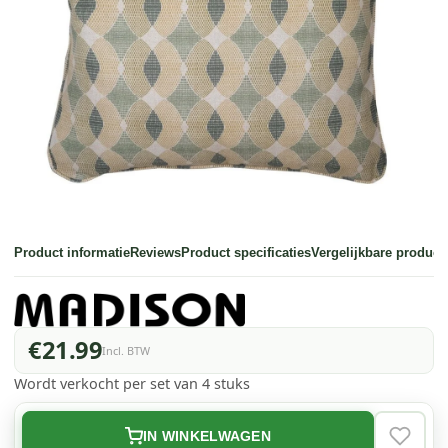
Product informatie
Reviews
Product specificaties
Vergelijkbare product
€21.99
Incl. BTW
Wordt verkocht per set van 4 stuks
IN WINKELWAGEN
VERLAN