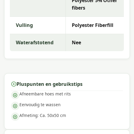
Polyester 5% Other
Waarom Madison?
fibers
Met
Madison
kies je voor hoogwaardige
tuinkussens met uitstekende kleurechtheid en
comfort. De collectie kenmerkt zich door trendy
Vulling
Polyester Fiberfill
dessins, duurzame materialen en een uitstekende
pasvorm — perfect voor een comfortabele
Waterafstotend
Nee
buitenruimte.
Pluspunten en gebruikstips
Afneembare hoes met rits
Eenvoudig te wassen
Afmeting: Ca. 50x50 cm