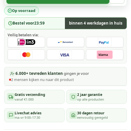
Op voorraad
Bestel voor
23:59
binnen 4 werkdagen in huis
Veilig betalen via:
Pay
Pal
VISA
klarna
6.000+ tevreden klanten
gingen je voor
2
mensen kijken
nu naar dit product
Gratis verzending
2 jaar garantie
vanaf €1.000
op alle producten
Livechat advies
30 dagen retour
ma–vr 9:00–17:30
eenvoudig geregeld