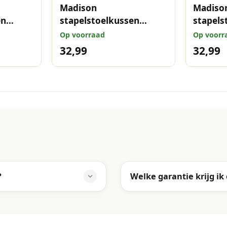
Madison
Madiso
en
stapelstoelkussen
stapels
x49 cm
Amora grey 97x49 cm
Amora 
Op voorraad
Op voorr
32,99
32,99
?
Welke garantie krijg ik