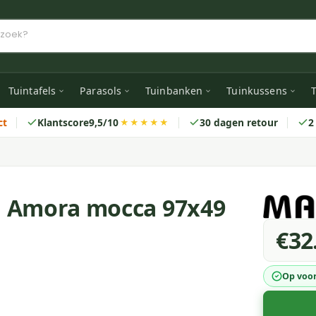
Tuintafels
Parasols
Tuinbanken
Tuinkussens
T
ct
Klantscore
9,5/10
30 dagen retour
2
★★★★★
n Amora mocca 97x49
€32
Op voo