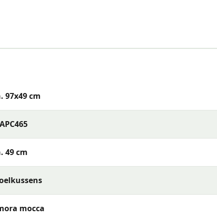
. 97x49 cm
TAPC465
. 49 cm
oelkussens
baar) of reinig de stof met een vochtige doek en mild
t je het opbergt. Berg kussens op in een beschermhoes of
mora mocca