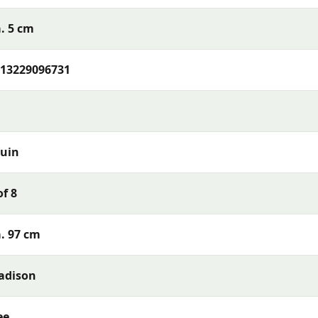
bruikt — zo blijven de kleuren en materialen langer mooi.
. 5 cm
n Amora mocca 97x49 cm
of wil je meer weten over het
13229096731
 ons op via telefoon, e-mail of WhatsApp. Ons team van
et beste past bij jouw terras en wensen.
s met uitstekende kleurechtheid en comfort. De collectie
uin
rialen en een uitstekende pasvorm — perfect voor een
of 8
. 97 cm
adison
ee