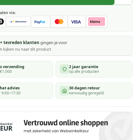
alen via:
VISA
klarna
Pay
Pal
+ tevreden klanten
gingen je voor
 kijken
nu naar dit product
is verzending
2 jaar garantie
 €1.000
op alle producten
hat advies
30 dagen retour
 9:00–17:30
eenvoudig geregeld