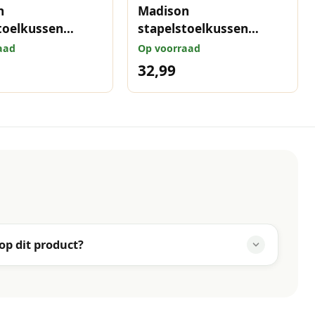
n
Madison
toelkussen
stapelstoelkussen
blue 97x49 cm
Panama mocca 97x49
aad
Op voorraad
cm
32,99
 op dit product?