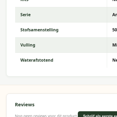
Serie
A
Stofsamenstelling
50
Vulling
Mi
Waterafstotend
N
Reviews
Nog geen reviews voor dit product.
Schrijf als eerste 