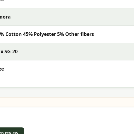
mora
% Cotton 45% Polyester 5% Other fibers
x SG-20
ee
een review