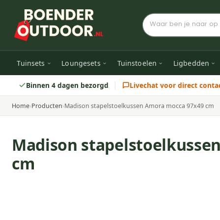
Tuinsets
Loungesets
Tuinstoelen
Ligbedden
Binnen 4 dagen bezorgd
Livechat voor direct conta
Home
›
Producten
›
Madison stapelstoelkussen Amora mocca 97x49 cm
Madison stapelstoelkusse
cm