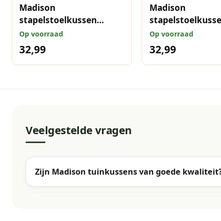
Madison
Madison
stapelstoelkussen
stapelstoelkuss
Amora mustard 97x49
Amora green 97
Op voorraad
Op voorraad
cm
32,99
32,99
Veelgestelde vragen
Zijn Madison tuinkussens van goede kwaliteit