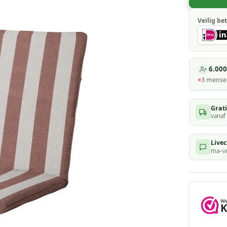
Veilig bet
6.000
3
mensen
Grat
vanaf
Livec
ma–vr