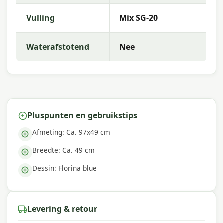
comfort. De collectie kenmerkt zich door trendy
dessins, duurzame materialen en een uitstekende
Vulling
Mix SG-20
pasvorm — perfect voor een comfortabele
buitenruimte.
Waterafstotend
Nee
Pluspunten en gebruikstips
Afmeting: Ca. 97x49 cm
Breedte: Ca. 49 cm
Dessin: Florina blue
Levering & retour