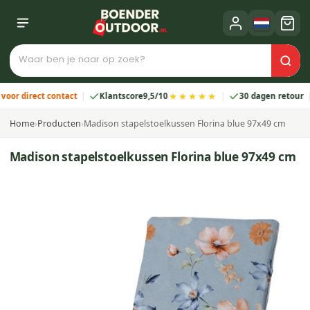
★★★★★
 direct contact
Klantscore
9,5/10
30 dagen retour
2
Home
›
Producten
›
Madison stapelstoelkussen Florina blue 97x49 cm
Madison stapelstoelkussen Florina blue 97x49 cm