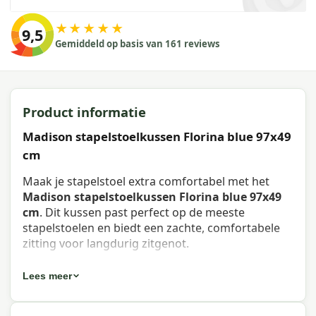
★★★★★
9,5
Gemiddeld op basis van 161 reviews
Product informatie
Madison stapelstoelkussen Florina blue 97x49
cm
Maak je stapelstoel extra comfortabel met het
Madison stapelstoelkussen Florina blue 97x49
cm
. Dit kussen past perfect op de meeste
stapelstoelen en biedt een zachte, comfortabele
zitting voor langdurig zitgenot.
Eigenschappen Madison
Lees meer
stapelstoelkussen Florina blue 97x49