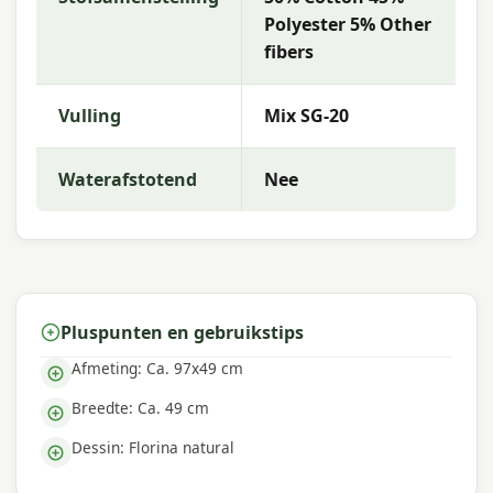
Polyester 5% Other
Met
Madison
kies je voor hoogwaardige
fibers
tuinkussens met uitstekende kleurechtheid en
comfort. De collectie kenmerkt zich door trendy
dessins, duurzame materialen en een uitstekende
Vulling
Mix SG-20
pasvorm — perfect voor een comfortabele
buitenruimte.
Waterafstotend
Nee
Pluspunten en gebruikstips
Afmeting: Ca. 97x49 cm
Breedte: Ca. 49 cm
Dessin: Florina natural