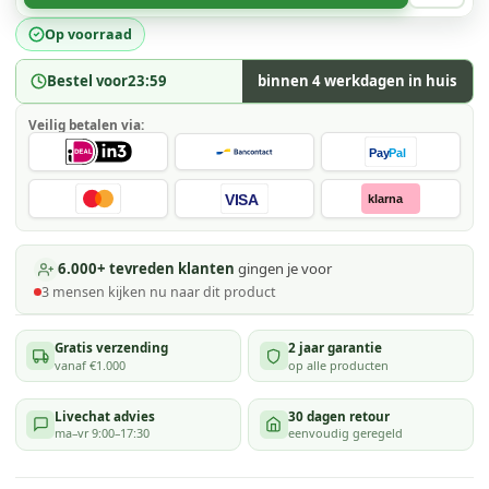
Op voorraad
Bestel voor
23:59
binnen 4 werkdagen in huis
Veilig betalen via:
Pay
Pal
VISA
klarna
6.000+ tevreden klanten
gingen je voor
3
mensen kijken
nu naar dit product
Gratis verzending
2 jaar garantie
vanaf €1.000
op alle producten
Livechat advies
30 dagen retour
ma–vr 9:00–17:30
eenvoudig geregeld