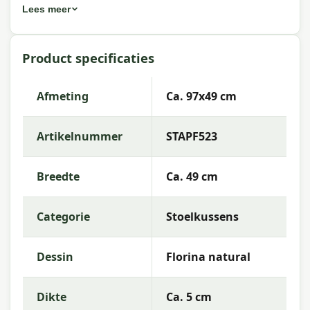
Eigenschappen Madison
Lees meer
stapelstoelkussen Florina natural
97x49 cm
Product specificaties
Artikelnummer:
STAPF523
Afmeting
Ca. 97x49 cm
EAN:
8713229012168
Merk:
Madison
Artikelnummer
STAPF523
Kleur:
natural
Breedte
Ca. 49 cm
Afmeting:
Ca. 97x49 cm
Stof:
50% Cotton 45% Polyester 5% Other fibers
Categorie
Stoelkussens
Vulling:
Mix SG-20
Dessin
Florina natural
Kleurechtheid:
6 of 8
Garantie:
2 jaar
Dikte
Ca. 5 cm