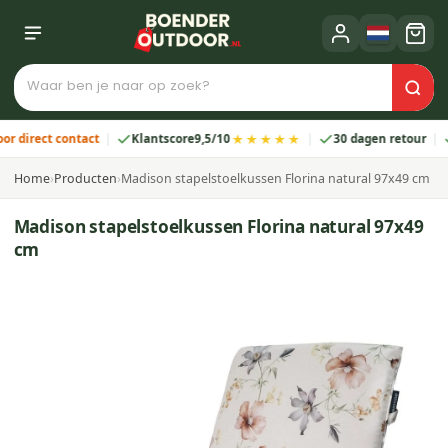
★★★★★
rect contact
Klantscore
9,5/10
30 dagen retour
2 j
Home
›
Producten
›
Madison stapelstoelkussen Florina natural 97x49 cm
Madison stapelstoelkussen Florina natural 97x49
cm