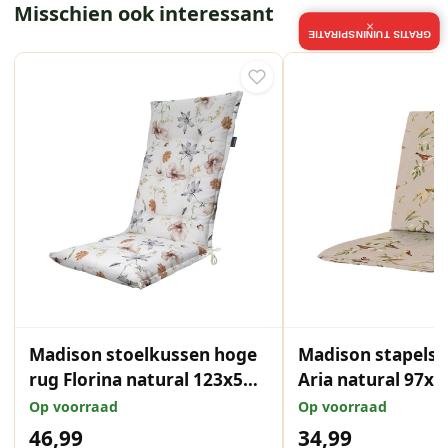
Misschien ook interessant
×
GRATIS TUININSPIRATIE
Madison stoelkussen hoge
Madison stapels
rug Florina natural 123x50
Aria natural 97x
cm
Op voorraad
Op voorraad
46,99
34,99