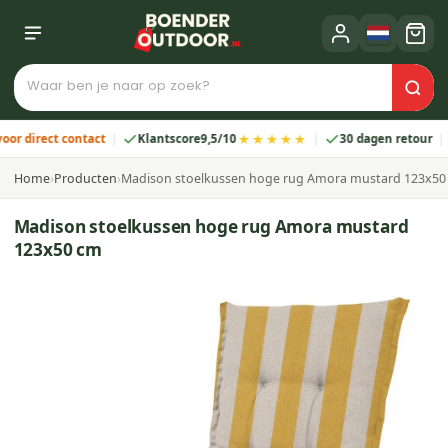
★★★★★
rect contact
Klantscore
9,5/10
30 dagen retour
2 j
Home
›
Producten
›
Madison stoelkussen hoge rug Amora mustard 123x50
Madison stoelkussen hoge rug Amora mustard
123x50 cm