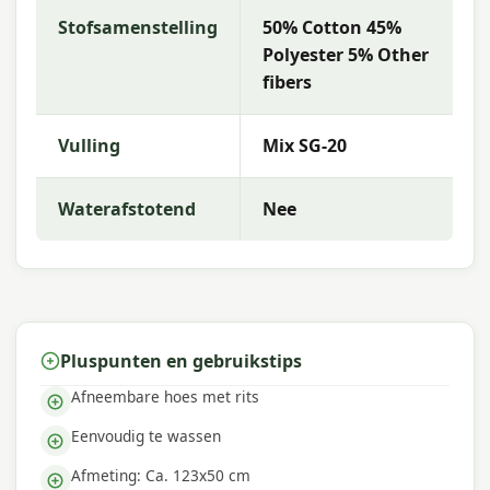
Waarom Madison?
Stofsamenstelling
50% Cotton 45%
Met
Madison
kies je voor hoogwaardige
Polyester 5% Other
tuinkussens met uitstekende kleurechtheid en
fibers
comfort. De collectie kenmerkt zich door trendy
dessins, duurzame materialen en een uitstekende
Vulling
Mix SG-20
pasvorm — perfect voor een comfortabele
buitenruimte.
Waterafstotend
Nee
Pluspunten en gebruikstips
Afneembare hoes met rits
Eenvoudig te wassen
Afmeting: Ca. 123x50 cm