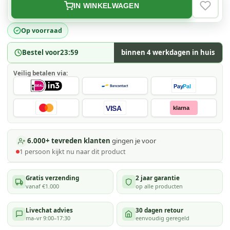
IN WINKELWAGEN
VERLAN
Op voorraad
Bestel voor
23:59
binnen 4 werkdagen in huis
Veilig betalen via:
Pay
Pal
VISA
klarna
6.000+ tevreden klanten
gingen je voor
1
persoon kijkt
nu naar dit product
Gratis verzending
2 jaar garantie
vanaf €1.000
op alle producten
Livechat advies
30 dagen retour
ma–vr 9:00–17:30
eenvoudig geregeld