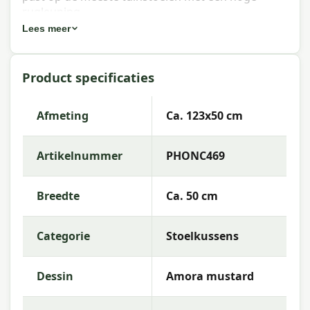
rugleuning.
Lees meer
Eigenschappen Madison stoelkussen
hoge rug Amora mustard 123x50 cm
Product specificaties
Artikelnummer:
PHONC469
EAN:
8713229076726
Afmeting
Ca. 123x50 cm
Merk:
Madison
Artikelnummer
PHONC469
Kleur:
mustard
Afmeting:
Ca. 123x50 cm
Breedte
Ca. 50 cm
Stof:
50% Cotton 45% Polyester 5% Other fibers
Categorie
Stoelkussens
Vulling:
Mix SG-20
Kleurechtheid:
6 of 8
Dessin
Amora mustard
Garantie:
2 jaar