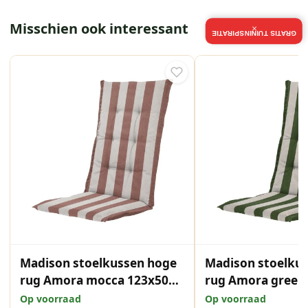
Misschien ook interessant
×
GRATIS TUININSPIRATIE
Madison stoelkussen hoge
Madison stoelku
rug Amora mocca 123x50
rug Amora green
cm
cm
Op voorraad
Op voorraad