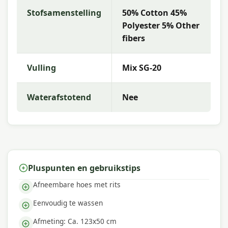
Stofsamenstelling
50% Cotton 45%
Met
Madison
kies je voor hoogwaardige
tuinkussens met uitstekende kleurechtheid en
Polyester 5% Other
comfort. De collectie kenmerkt zich door trendy
fibers
dessins, duurzame materialen en een uitstekende
pasvorm — perfect voor een comfortabele
Vulling
Mix SG-20
buitenruimte.
Waterafstotend
Nee
Pluspunten en gebruikstips
Afneembare hoes met rits
Eenvoudig te wassen
Afmeting: Ca. 123x50 cm