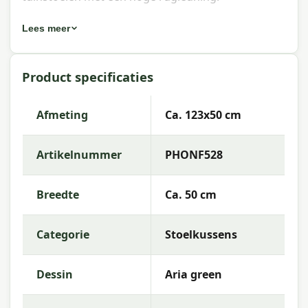
Eigenschappen Madison stoelkussen
Lees meer
hoge rug Aria green 123x50 cm
Artikelnummer:
PHONF528
Product specificaties
EAN:
8713229076795
Afmeting
Ca. 123x50 cm
Merk:
Madison
Kleur:
green
Artikelnummer
PHONF528
Afmeting:
Ca. 123x50 cm
Breedte
Ca. 50 cm
Stof:
50% Cotton 45% Polyester 5% Other fibers
Vulling:
Mix SG-20
Categorie
Stoelkussens
Kleurechtheid:
6 of 8
Dessin
Aria green
Garantie:
2 jaar