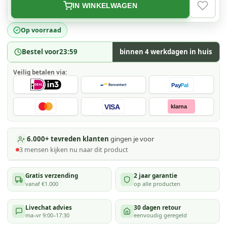
IN WINKELWAGEN
VERLAN
Op voorraad
Bestel voor
23:59
binnen 4 werkdagen in huis
Veilig betalen via:
Pay
Pal
VISA
klarna
6.000+ tevreden klanten
gingen je voor
3
mensen kijken
nu naar dit product
Gratis verzending
2 jaar garantie
vanaf €1.000
op alle producten
Livechat advies
30 dagen retour
ma–vr 9:00–17:30
eenvoudig geregeld