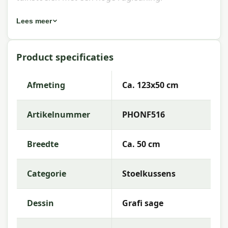
Eigenschappen Madison stoelkussen
Lees meer
hoge rug Grafi sage 123x50 cm
Artikelnummer:
PHONF516
Product specificaties
EAN:
8713229010669
Afmeting
Ca. 123x50 cm
Merk:
Madison
Kleur:
sage
Artikelnummer
PHONF516
Afmeting:
Ca. 123x50 cm
Breedte
Ca. 50 cm
Stof:
50% Cotton 45% Polyester 5% Other fibers
Vulling:
Mix SG-20
Categorie
Stoelkussens
Kleurechtheid:
6 of 8
Dessin
Grafi sage
Garantie:
2 jaar