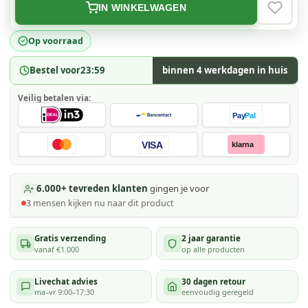
IN WINKELWAGEN
VERLAN
Op voorraad
Bestel voor
23:59
binnen 4 werkdagen in huis
Veilig betalen via:
Pay
Pal
VISA
klarna
6.000+ tevreden klanten
gingen je voor
3
mensen kijken
nu naar dit product
Gratis verzending
2 jaar garantie
vanaf €1.000
op alle producten
Livechat advies
30 dagen retour
ma–vr 9:00–17:30
eenvoudig geregeld