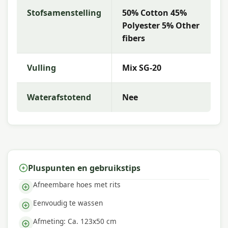
Stofsamenstelling
50% Cotton 45%
Met
Madison
kies je voor hoogwaardige
tuinkussens met uitstekende kleurechtheid en
Polyester 5% Other
comfort. De collectie kenmerkt zich door trendy
fibers
dessins, duurzame materialen en een uitstekende
pasvorm — perfect voor een comfortabele
Vulling
Mix SG-20
buitenruimte.
Waterafstotend
Nee
Pluspunten en gebruikstips
Afneembare hoes met rits
Eenvoudig te wassen
Afmeting: Ca. 123x50 cm