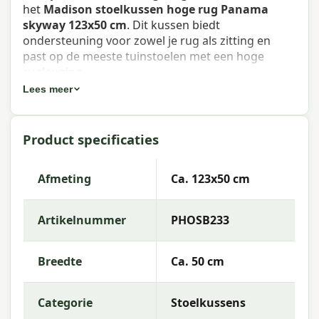
het
Madison stoelkussen hoge rug Panama
skyway 123x50 cm
. Dit kussen biedt
ondersteuning voor zowel je rug als zitting en
past op de meeste tuinstoelen met een hoge
rugleuning.
Lees meer
Eigenschappen Madison stoelkussen
hoge rug Panama skyway 123x50 cm
Product specificaties
Artikelnummer:
PHOSB233
EAN:
8713229616472
Afmeting
Ca. 123x50 cm
Merk:
Madison
Artikelnummer
PHOSB233
Kleur:
skyway
Afmeting:
Ca. 123x50 cm
Breedte
Ca. 50 cm
Stof:
50% Cotton 45% Polyester 5% Other fibers
Categorie
Stoelkussens
Vulling:
Mix SG-20