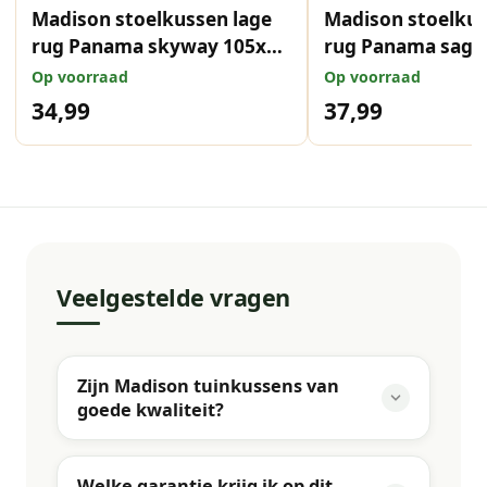
Madison stoelkussen lage
Madison stoelku
rug Panama skyway 105x50
rug Panama sage
cm
cm
Op voorraad
Op voorraad
34,99
37,99
Veelgestelde vragen
Zijn Madison tuinkussens van
goede kwaliteit?
Welke garantie krijg ik op dit