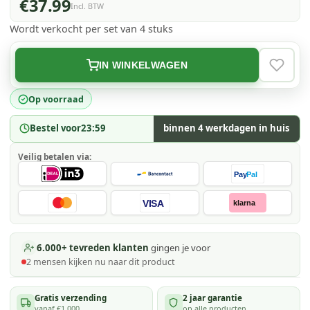
€37.99
Incl. BTW
Wordt verkocht per set van 4 stuks
IN WINKELWAGEN
VERLAN
Op voorraad
Bestel voor
23:59
binnen 4 werkdagen in huis
Veilig betalen via:
Pay
Pal
VISA
klarna
6.000+ tevreden klanten
gingen je voor
2
mensen kijken
nu naar dit product
Gratis verzending
2 jaar garantie
vanaf €1.000
op alle producten