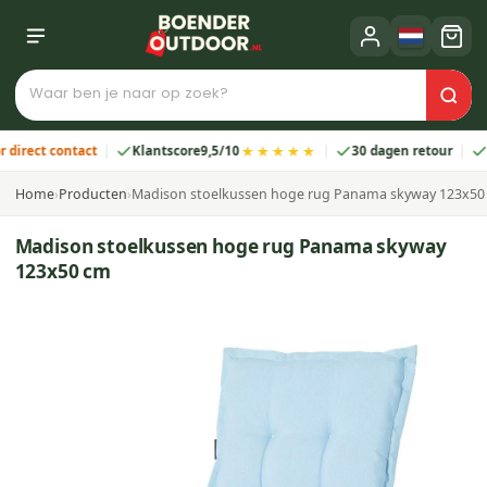
★★★★★
ct contact
Klantscore
9,5/10
30 dagen retour
2 jaa
Home
›
Producten
›
Madison stoelkussen hoge rug Panama skyway 123x50
Madison stoelkussen hoge rug Panama skyway
123x50 cm