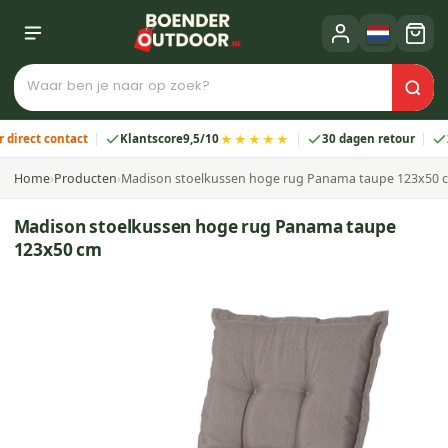
★★★★★
ct contact
Klantscore
9,5/10
30 dagen retour
2 jaar
Home
›
Producten
›
Madison stoelkussen hoge rug Panama taupe 123x50 
Madison stoelkussen hoge rug Panama taupe
123x50 cm