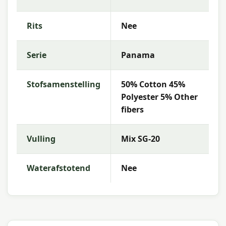
je graag bij de keuze die het beste past bij jouw
terras en wensen.
Rits
Nee
Waarom Madison?
Serie
Panama
Met
Madison
kies je voor hoogwaardige
tuinkussens met uitstekende kleurechtheid en
comfort. De collectie kenmerkt zich door trendy
Stofsamenstelling
50% Cotton 45%
dessins, duurzame materialen en een uitstekende
Polyester 5% Other
pasvorm — perfect voor een comfortabele
fibers
buitenruimte.
Vulling
Mix SG-20
Waterafstotend
Nee