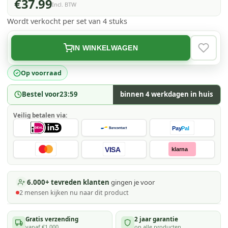
€37.99
Incl. BTW
Wordt verkocht per set van 4 stuks
IN WINKELWAGEN
VERLAN
Op voorraad
Bestel voor
23:59
binnen 4 werkdagen in huis
Veilig betalen via:
Pay
Pal
VISA
klarna
6.000+ tevreden klanten
gingen je voor
2
mensen kijken
nu naar dit product
Gratis verzending
2 jaar garantie
vanaf €1.000
op alle producten