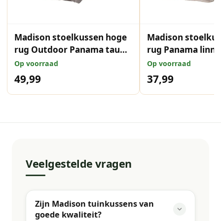
Madison stoelkussen hoge
Madison stoelku
rug Outdoor Panama taupe
rug Panama linne
123x50 cm
cm
Op voorraad
Op voorraad
49,99
37,99
Veelgestelde vragen
Zijn Madison tuinkussens van
goede kwaliteit?