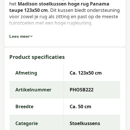
het
Madison stoelkussen hoge rug Panama
taupe 123x50 cm
. Dit kussen biedt ondersteuning
voor zowel je rug als zitting en past op de meeste
tuinstoelen met een hoge rugleuning.
Eigenschappen Madison stoelkussen
Lees meer
hoge rug Panama taupe 123x50 cm
Artikelnummer:
PHOSB222
Product specificaties
EAN:
8713229126568
Afmeting
Ca. 123x50 cm
Merk:
Madison
Kleur:
taupe
Artikelnummer
PHOSB222
Afmeting:
Ca. 123x50 cm
Breedte
Ca. 50 cm
Stof:
50% Cotton 45% Polyester 5% Other fibers
Vulling:
Mix SG-20
Categorie
Stoelkussens