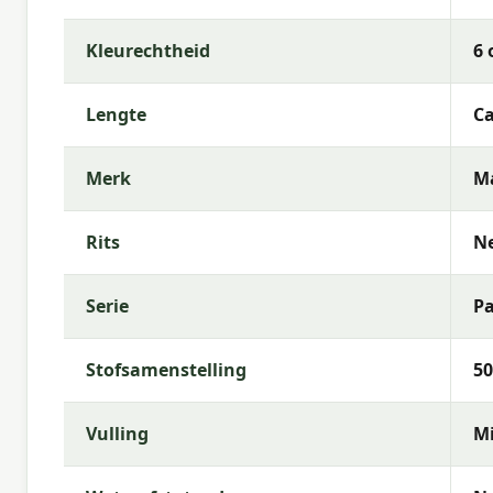
kenmerkt zich door trendy dessins, duurzame mate
comfortabele buitenruimte.
Kleurechtheid
6 
Lengte
Ca
Merk
M
Rits
N
Serie
P
Stofsamenstelling
50
Vulling
Mi