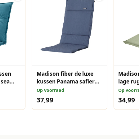
ssen
Madison fiber de luxe
Madison
 sea
kussen Panama safier
lage ru
blue 125x50 cm
105x50
Op voorraad
Op voorr
37,99
34,99