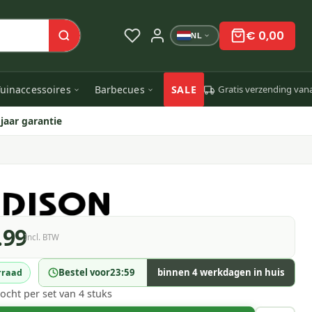
€ 0,00
NL
uinaccessoires
Barbecues
SALE
Gratis verzending van
 jaar garantie
.99
Incl. BTW
Bestel voor
23:59
binnen 4 werkdagen in huis
rraad
ocht per set van 4 stuks