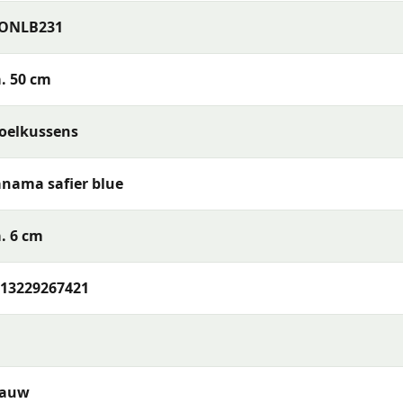
ONLB231
. 50 cm
oelkussens
baar) of reinig de stof met een vochtige doek en mild
t je het opbergt. Berg kussens op in een beschermhoes of
nama safier blue
bruikt — zo blijven de kleuren en materialen langer mooi.
. 6 cm
ug Panama safier blue 105x50 cm
of wil je meer weten ov
13229267421
 ons op via telefoon, e-mail of WhatsApp. Ons team van
et beste past bij jouw terras en wensen.
s met uitstekende kleurechtheid en comfort. De collectie
lauw