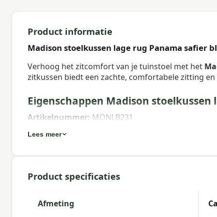
Product informatie
Madison stoelkussen lage rug Panama safier b
Verhoog het zitcomfort van je tuinstoel met het
Mad
zitkussen biedt een zachte, comfortabele zitting e
Eigenschappen Madison stoelkussen l
Artikelnummer:
MONLB231
EAN:
8713229267421
Lees meer
Merk:
Madison
Kleur:
blue
Product specificaties
Afmeting:
Ca. 105x50 cm
Afmeting
Ca
Stof:
50% Cotton 45% Polyester 5% Other fibers