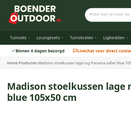
Tuinsets
Loungesets
Tuinstoelen
Ligbedden
Binnen 4 dagen bezorgd
Livechat voor direct conta
Home
›
Producten
›
Madison stoelkussen lage rug Panama safier blue 10
Madison stoelkussen lage 
blue 105x50 cm