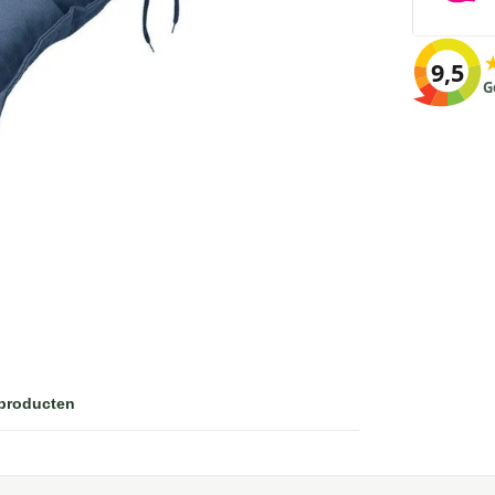
9,5
G
 producten