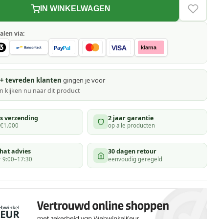
IN WINKELWAGEN
VERLAN
alen via:
VISA
klarna
Pay
Pal
+ tevreden klanten
gingen je voor
 kijken
nu naar dit product
is verzending
2 jaar garantie
 €1.000
op alle producten
hat advies
30 dagen retour
 9:00–17:30
eenvoudig geregeld