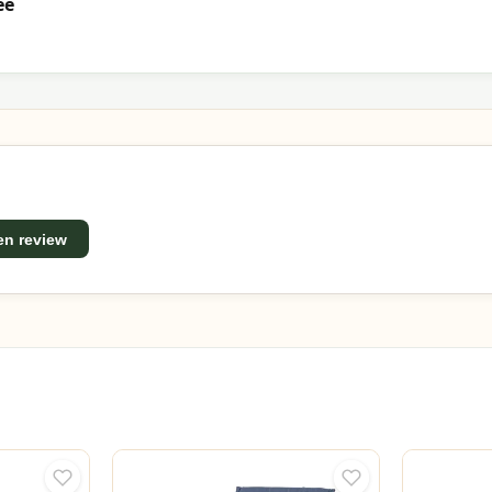
ee
een review