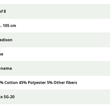
rialen en een uitstekende pasvorm — perfect voor een
of 8
. 105 cm
adison
ee
anama
% Cotton 45% Polyester 5% Other fibers
x SG-20