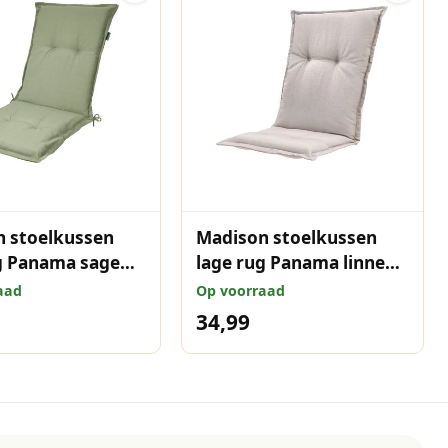
 stoelkussen
Madison stoelkussen
g Panama sage
lage rug Panama linnen
 cm
105x50 cm
aad
Op voorraad
34,99