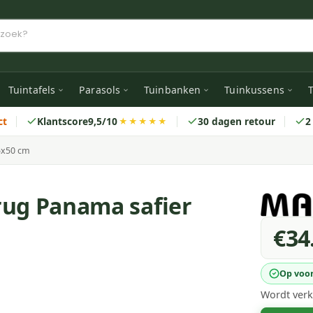
Tuintafels
Parasols
Tuinbanken
Tuinkussens
T
ct
Klantscore
9,5/10
30 dagen retour
2
★★★★★
5x50 cm
rug Panama safier
€34
Op voo
Wordt verk