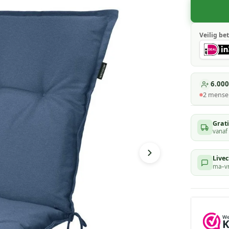
Veilig bet
6.000
2
mensen
Grat
vanaf
Livec
ma–vr