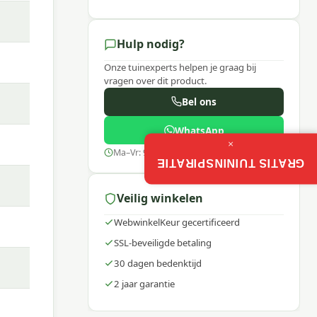
Hulp nodig?
Onze tuinexperts helpen je graag bij
vragen over dit product.
Bel ons
WhatsApp
×
Ma–Vr: 9:00–17:30
GRATIS TUININSPIRATIE
Veilig winkelen
er het
WebwinkelKeur gecertificeerd
SSL-beveiligde betaling
30 dagen bedenktijd
2 jaar garantie