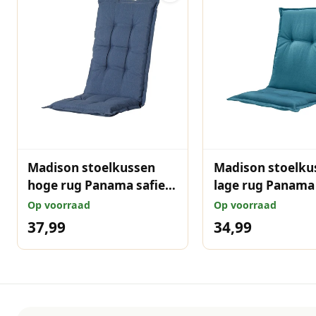
Madison stoelkussen
Madison stoelku
hoge rug Panama safier
lage rug Panama
blue 123x50 cm
blue 105x50 cm
Op voorraad
Op voorraad
37,99
34,99