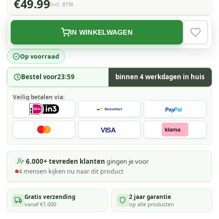
€49.99
Incl. BTW
IN WINKELWAGEN
VERLAN
Op voorraad
Bestel voor
23:59
binnen 4 werkdagen in huis
Veilig betalen via:
Pay
Pal
VISA
klarna
6.000+ tevreden klanten
gingen je voor
4
mensen kijken
nu naar dit product
Gratis verzending
2 jaar garantie
vanaf €1.000
op alle producten