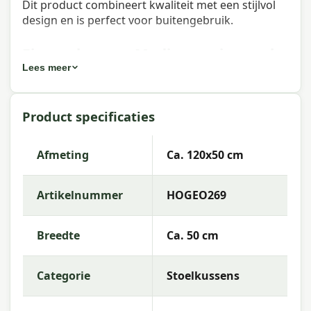
Dit product combineert kwaliteit met een stijlvol
design en is perfect voor buitengebruik.
Eigenschappen Madison universeel
Lees meer
kussen hoge rug Outdoor+ Cala
natural 120x50 cm
Product specificaties
Artikelnummer:
HOGEO269
EAN:
8713229328726
Afmeting
Ca. 120x50 cm
Merk:
Madison
Artikelnummer
HOGEO269
Kleur:
natural
Afmeting:
Ca. 120x50 cm
Breedte
Ca. 50 cm
Stof:
50% Cotton 45% Polyester 5% Other fibers
Categorie
Stoelkussens
Vulling:
Mix SG-20
Kleurechtheid:
7 of 8