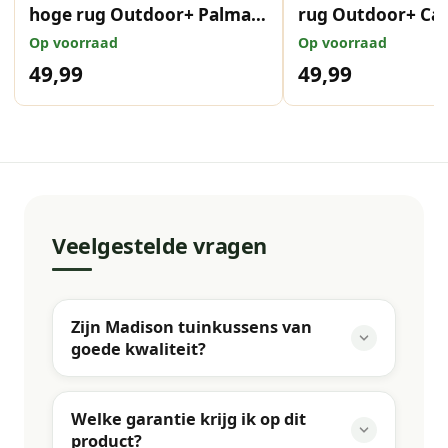
hoge rug Outdoor+ Palma
rug Outdoor+ Cal
natural 120x50 cm
123x50 cm
Op voorraad
Op voorraad
49,99
49,99
Veelgestelde vragen
Zijn Madison tuinkussens van
goede kwaliteit?
Welke garantie krijg ik op dit
product?