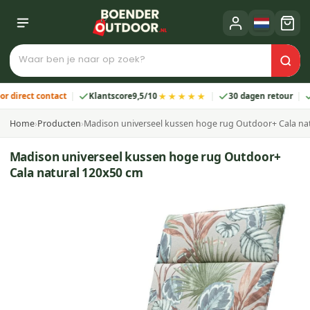
★★★★★
ect contact
Klantscore
9,5/10
30 dagen retour
2 ja
Home
›
Producten
›
Madison universeel kussen hoge rug Outdoor+ Cala na
Madison universeel kussen hoge rug Outdoor+
Cala natural 120x50 cm