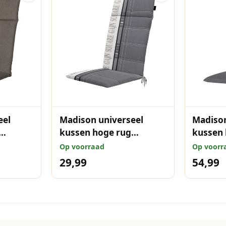
eel
Madison universeel
Madison
kussen hoge rug
kussen 
taupe
Madison garden grey
Outdoo
Op voorraad
Op voorr
120x50 cm
grey 12
29,99
54,99