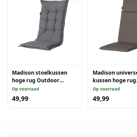
Madison stoelkussen
Madison univers
hoge rug Outdoor
kussen hoge rug
Oxford grey 123x50 cm
Outdoor Oxford 
Op voorraad
Op voorraad
120x50 cm
49,99
49,99