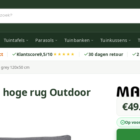
Tuintafels
Parasols
Tuinbanken
Tuinkussens
T
ct
Klantscore
9,5/10
30 dagen retour
2
★★★★★
 grey 120x50 cm
n hoge rug Outdoor
€49
Op voo