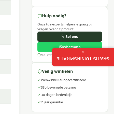
Hulp nodig?
Onze tuinexperts helpen je graag bij
vragen over dit product.
Bel ons
WhatsApp
×
Ma–Vr: 9:00–17:30
GRATIS TUININSPIRATIE
Veilig winkelen
WebwinkelKeur gecertificeerd
SSL-beveiligde betaling
weten
am
30 dagen bedenktijd
2 jaar garantie