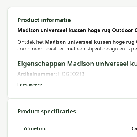
Product informatie
Madison universeel kussen hoge rug Outdoor 
Ontdek het
Madison universeel kussen hoge rug 
combineert kwaliteit met een stijlvol design en is p
Eigenschappen Madison universeel k
Artikelnummer:
HOGEO213
EAN:
8713229287177
Lees meer
Merk:
Madison
Kleur:
grey
Product specificaties
Afmeting:
Ca. 120x50 cm
Afmeting
Ca
Stof:
50% Cotton 45% Polyester 5% Other fibers