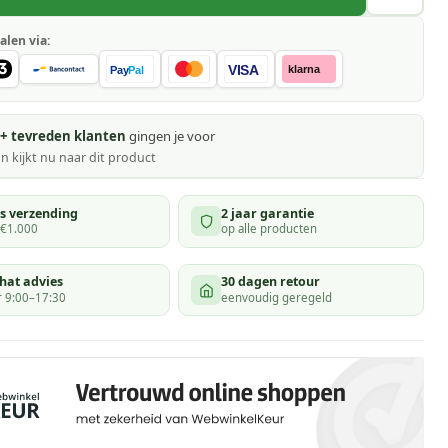
alen via:
VISA
klarna
Pay
Pal
+ tevreden klanten
gingen je voor
n kijkt
nu naar dit product
is verzending
2 jaar garantie
 €1.000
op alle producten
hat advies
30 dagen retour
 9:00–17:30
eenvoudig geregeld