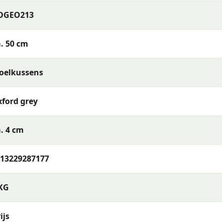
OGEO213
. 50 cm
oelkussens
ford grey
baar) of reinig de stof met een vochtige doek en mild
t je het opbergt. Berg kussens op in een beschermhoes of
. 4 cm
bruikt — zo blijven de kleuren en materialen langer mooi.
13229287177
 hoge rug Outdoor Oxford grey 120x50 cm
of wil je meer 
tact met ons op via telefoon, e-mail of WhatsApp. Ons te
KG
ie het beste past bij jouw terras en wensen.
ijs