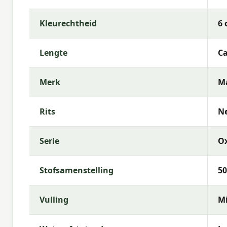
Met
Madison
kies je voor hoogwaardige tuinkussen
Kleurechtheid
6 
kenmerkt zich door trendy dessins, duurzame mate
comfortabele buitenruimte.
Lengte
Ca
Merk
M
Rits
N
Serie
O
Stofsamenstelling
50
Vulling
Mi