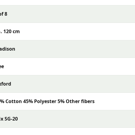
s met uitstekende kleurechtheid en comfort. De collectie
of 8
rialen en een uitstekende pasvorm — perfect voor een
. 120 cm
adison
ee
xford
% Cotton 45% Polyester 5% Other fibers
x SG-20