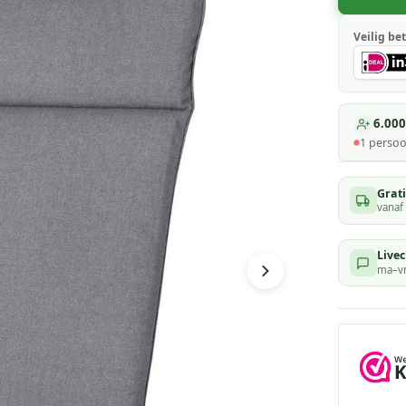
Veilig bet
6.000
1
persoo
Grat
vanaf
Livec
ma–vr