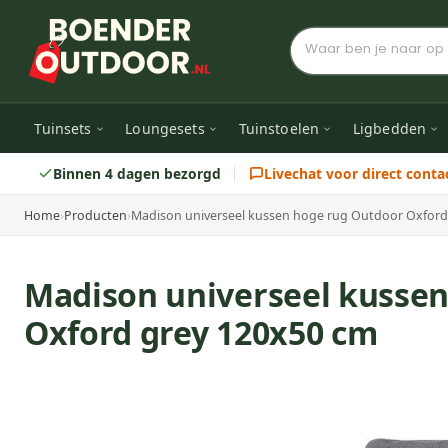
Tuinsets
Loungesets
Tuinstoelen
Ligbedden
Binnen 4 dagen bezorgd
Livechat voor direct conta
Home
›
Producten
›
Madison universeel kussen hoge rug Outdoor Oxford
Madison universeel kusse
Oxford grey 120x50 cm