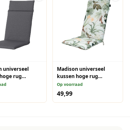
 universeel
Madison universeel
hoge rug
kussen hoge rug
r Manchester
Outdoor+ Grasse green
aad
Op voorraad
0x50 cm
120x50 cm
49,99