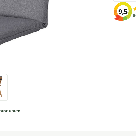
9,5
G
 producten