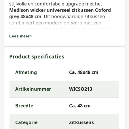
stijlvolle en comfortabele upgrade met het
Madison wicker universeel zitkussen Oxford
grey 48x48 cm
. Dit hoogwaardige zitkussen
combineert een modern ontwerp met een
prettige zitervaring en is speciaal ontworpen voor
buitengebruik.
Lees meer
Dit zitkussen past perfect op je wicker tuinstoel of
loungestoel en biedt altijd een goede pasvorm en
Product specificaties
extra comfort. De oxford grey kleur laat zich
eenvoudig combineren met andere
tuinaccessoires of kussens uit de Madison-
Afmeting
Ca. 48x48 cm
collectie.
Artikelnummer
WICSO213
Eigenschappen Madison wicker
universeel zitkussen Oxford grey
Breedte
Ca. 48 cm
48x48 cm
Waterafstotend:
Niet waterafstotend. Het wordt
Categorie
Zitkussens
aanbevolen om het kussen bij regen op te bergen