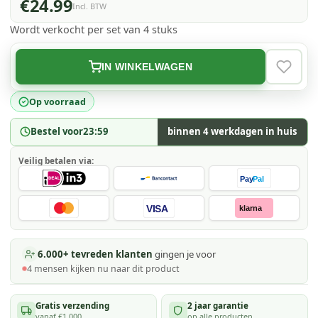
€24.99
Incl. BTW
Wordt verkocht per set van 4 stuks
IN WINKELWAGEN
VERLAN
Op voorraad
Bestel voor
23:59
binnen 4 werkdagen in huis
Veilig betalen via:
Pay
Pal
VISA
klarna
6.000+ tevreden klanten
gingen je voor
4
mensen kijken
nu naar dit product
Gratis verzending
2 jaar garantie
vanaf €1.000
op alle producten