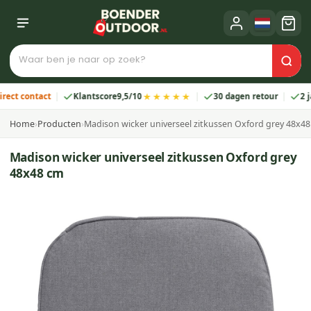
★★★★★
contact
Klantscore
9,5/10
30 dagen retour
2 jaar g
Home
›
Producten
›
Madison wicker universeel zitkussen Oxford grey 48x4
Madison wicker universeel zitkussen Oxford grey
48x48 cm