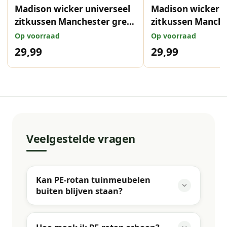
Madison wicker universeel
Madison wicker u
zitkussen Manchester grey
zitkussen Manche
48x48 cm
grey 48x48 cm
Op voorraad
Op voorraad
29,99
29,99
Veelgestelde vragen
Kan PE-rotan tuinmeubelen
buiten blijven staan?