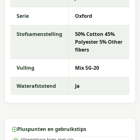
Met Madison kies je voor hoogwaardige
tuinkussens met een uitstekende prijs-
Serie
Oxford
kwaliteitverhouding. Madison biedt een
uitgebreid assortiment met sterke kleurvastheid
Stofsamenstelling
50% Cotton 45%
en uitstekend comfort, zodat jij de beste keuze
kunt maken voor jouw buitenruimte.
Polyester 5% Other
fibers
Vulling
Mix SG-20
Waterafstotend
Ja
Pluspunten en gebruikstips
Afneembare hoes met rits