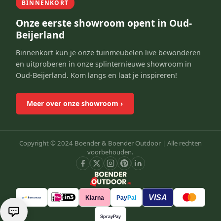
BINNENKORT
Onze eerste showroom opent in Oud-
Beijerland
Binnenkort kun je onze tuinmeubelen live bewonderen
en uitproberen in onze splinternieuwe showroom in
Oud-Beijerland. Kom langs en laat je inspireren!
Meer over onze showroom
›
Copyright © 2024 Boender & Boender Outdoor |
Alle rechten
voorbehouden.
VISA
Klarna
Pay
Pal
SprayPay