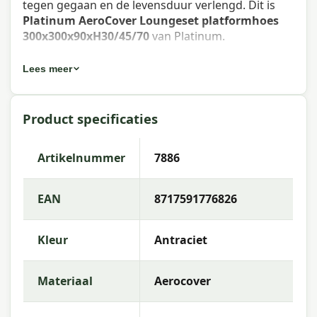
tegen gegaan en de levensduur verlengd. Dit is
Platinum AeroCover Loungeset platformhoes
300x300x90xH30/45/70
van Platinum.
Eigenschappen Platinum AeroCover
Lees meer
Loungeset platformhoes
300x300x90xH30/45/70
Product specificaties
Artikelnummer
: 7886
Artikelnummer
7886
EAN
: 8717591776826
Merk
: Platinum AeroCover
EAN
8717591776826
Materiaal
: AeroCover fabric
Kleur
Antraciet
Doekkleur
: Anthracite
Platinum AeroCover breathable protection.
Materiaal
Aerocover
Ademende stof gaat schimmelvorming tegen.
Hoge kleurechtheid.