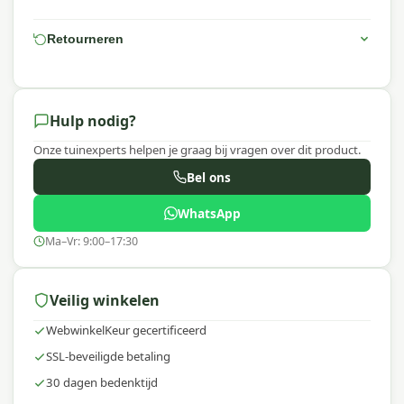
telefoon of WhatsApp. Onze specialisten helpen je
graag verder!
Retourneren
Waarom Platinum?
Platinum staat bekend om hoogwaardige
tuinaccessoires met een uitstekende prijs-
Hulp nodig?
kwaliteitverhouding. Platinum AeroCover hoezen
Onze tuinexperts helpen je graag bij vragen over dit product.
zijn ademend, waterbestendig en gaan
schimmelvorming tegen, zodat jouw
Bel ons
buitenmeubelen en apparatuur optimaal
WhatsApp
beschermd zijn in elk seizoen.
Ma–Vr: 9:00–17:30
Veilig winkelen
WebwinkelKeur gecertificeerd
SSL-beveiligde betaling
30 dagen bedenktijd