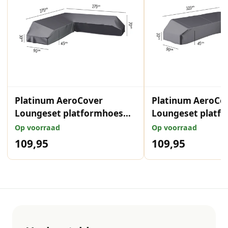
Platinum AeroCover
Platinum AeroCo
Loungeset platformhoes
Loungeset platf
275x275x90xH30/45/70
rechts
Op voorraad
Op voorraad
325x255x90xH30/
109,95
109,95