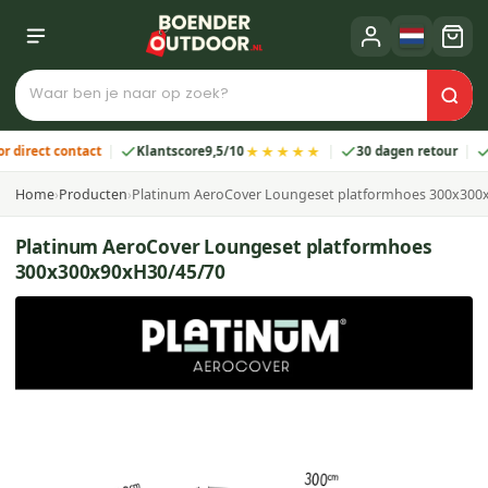
★★★★★
rect contact
Klantscore
9,5/10
30 dagen retour
2 j
Home
›
Producten
›
Platinum AeroCover Loungeset platformhoes 300x300
Platinum AeroCover Loungeset platformhoes
300x300x90xH30/45/70