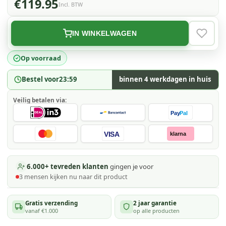
€119.95
Incl. BTW
IN WINKELWAGEN
VERLAN
Op voorraad
Bestel voor
23:59
binnen 4 werkdagen in huis
Veilig betalen via:
Pay
Pal
VISA
klarna
6.000+ tevreden klanten
gingen je voor
3
mensen kijken
nu naar dit product
Gratis verzending
2 jaar garantie
vanaf €1.000
op alle producten