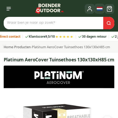
★★★★★
t contact
Klantscore
9,5/10
30 dagen retour
2 jaar
Home
›
Producten
›
Platinum AeroCover Tuinsethoes 130x130xH85 cm
Platinum AeroCover Tuinsethoes 130x130xH85 cm