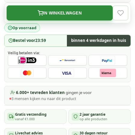
IN WINKELWAGEN
VERLAN
Op voorraad
Bestel voor
23:59
binnen 4 werkdagen in huis
Veilig betalen via:
Pay
Pal
VISA
klarna
6.000+ tevreden klanten
gingen je voor
3
mensen kijken
nu naar dit product
Gratis verzending
2 jaar garantie
vanaf €1.000
op alle producten
Livechat advies
30 dagen retour