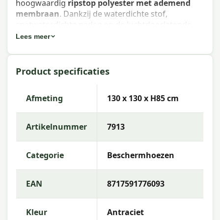
hoogwaardig
ripstop polyester met ademend
membraan
. Dankzij de waterdichte stof,
spatwaterdichte naden en de luchtdoorlatende
constructie blijft je tuinset goed beschermd tegen
Lees meer
regen, vuil en schimmelvorming — ideaal voor het
hele jaar door buiten te laten staan.
Product specificaties
Eigenschappen Platinum AeroCover
Tuinsethoes 130x130xH85 cm
Afmeting
130 x 130 x H85 cm
Artikelnummer
: 7913
Artikelnummer
7913
EAN
: 8717591776093
Merk
: Platinum (AeroCover)
Categorie
Beschermhoezen
Materiaal
: Ripstop polyester met ademend
membraan
EAN
8717591776093
Afmetingen
: 130 x 130 x H85 cm
Kleur
Antraciet
Kleur
: Antraciet