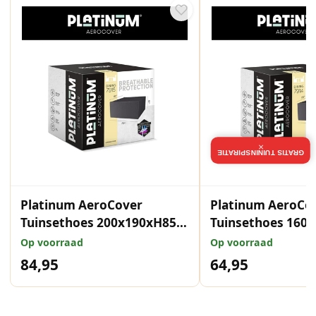
×
GRATIS TUININSPIRATIE
Platinum AeroCover
Platinum AeroCo
Tuinsethoes 200x190xH85
Tuinsethoes 160
cm
cm
Op voorraad
Op voorraad
84,95
64,95