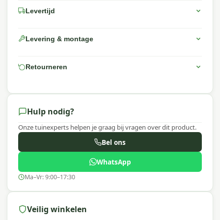
Waarom Platinum?
Levertijd
Platinum staat bekend om hoogwaardige
tuinaccessoires met een uitstekende prijs-
Levering & montage
kwaliteitverhouding. Platinum AeroCover hoezen
zijn ademend, waterbestendig en gaan
schimmelvorming tegen, zodat jouw
Retourneren
tuinmeubelen optimaal beschermd zijn in elk
seizoen.
Hulp nodig?
Onze tuinexperts helpen je graag bij vragen over dit product.
Bel ons
WhatsApp
Ma–Vr: 9:00–17:30
Veilig winkelen