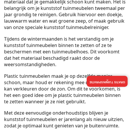
materiaal dat je gemakkelijk schoon kunt maken. Het is
belangrijk om je kunststof tuinmeubelen tweemaal per
jaar grondig te reinigen. Gebruik hiervoor een doekje,
lauwwarm water en wat groene zeep, of maak gebruik
van onze speciale kunststof tuinmeubelreiniger.
Tijdens de wintermaanden is het verstandig om je
kunststof tuinmeubelen binnen te zetten of ze te
beschermen met een tuinmeubelhoes. Dit voorkomt
dat het materiaal beschadigd raakt door de
weersomstandigheden.
Plastic tuinmeubelen maak je op dezelfde manier
×
schoon, maar houd er rekening mee dat plastic sneller
GRATIS TUININSPIRATIE
kan verkleuren door de zon. Om dit te voorkomen, is
het een goed idee om je plastic tuinmeubelen binnen
te zetten wanneer je ze niet gebruikt.
Met deze eenvoudige onderhoudstips blijven je
kunststof tuinmeubelen er jarenlang als nieuw uitzien,
zodat je optimaal kunt genieten van je buitenruimte.