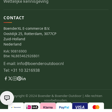
Wettelijke kennisgeving
CONTACT
BoenderXL E-commerce B.V.
Oostdijk 25, Rotterdam, 3077CP
Zuid-Holland
Nederland
Kvk: 90816900
Btw: NL865462926B01
E-mail: info@boenderoutdoor.nl
Tel: +31 10 3216938
Copyright © 2024 Boender & Boender Outdoor |
Alle rechten
voorbehouden.
VISA
Klarna
Pay
Pal