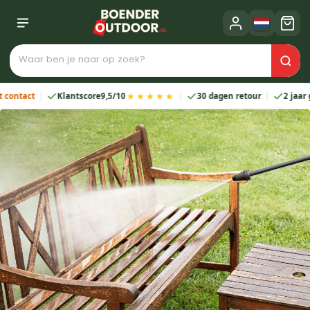
★★★★★
Klantscore
9,5/10
30 dagen retour
2 jaar garantie