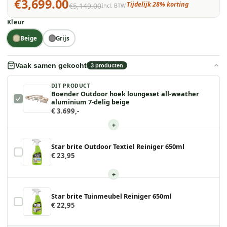
€3,699.00
Tijdelijk 28% korting
€5,149.00
Incl. BTW
Kleur
Beige
Grijs
Vaak samen gekocht
3
producten
DIT PRODUCT
Boender Outdoor hoek loungeset all-weather
aluminium 7-delig beige
€ 3.699,-
+
Star brite Outdoor Textiel Reiniger 650ml
€ 23,95
+
Star brite Tuinmeubel Reiniger 650ml
€ 22,95