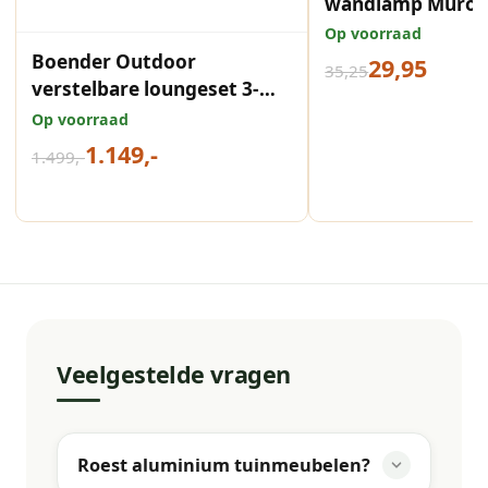
wandlamp Muro 
warm wit licht
Op voorraad
Boender Outdoor
29,95
35,25
verstelbare loungeset 3-
delig
Op voorraad
1.149,-
1.499,-
Veelgestelde vragen
Roest aluminium tuinmeubelen?