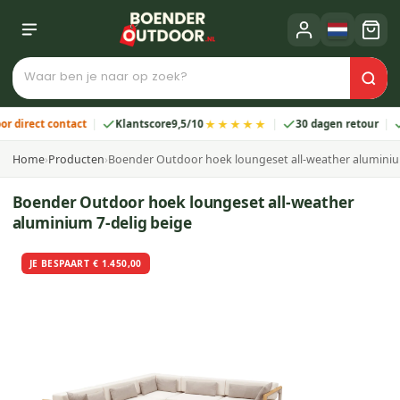
★★★★★
irect contact
Klantscore
9,5/10
30 dagen retour
2 j
Home
›
Producten
›
Boender Outdoor hoek loungeset all-weather aluminiu
Boender Outdoor hoek loungeset all-weather
aluminium 7-delig beige
JE BESPAART € 1.450,00