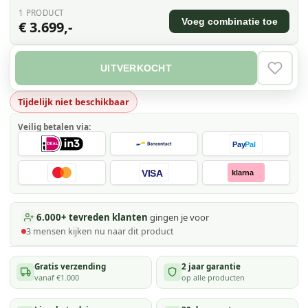
1
PRODUCT
Voeg combinatie toe
€ 3.699,-
UITVERKOCHT
VERLAN
Tijdelijk niet beschikbaar
Veilig betalen via:
Pay
Pal
VISA
klarna
6.000+ tevreden klanten
gingen je voor
3
mensen kijken
nu naar dit product
Gratis verzending
2 jaar garantie
vanaf €1.000
op alle producten