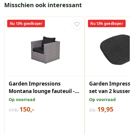
Misschien ook interessant
Nu 13% goedkoper
Nu 13% goedkoper
Garden Impressions
Garden Impressi
Montana lounge fauteuil -
set van 2 kussen
organic grey - dark
buiten - mystic g
Op voorraad
Op voorraad
antraciet
150,-
19,95
173,-
23,-