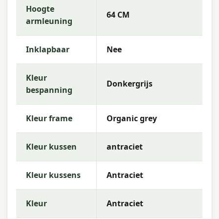
Kleur kussens
: Antraciet
Hoogte
64 CM
Garantie
: 2 jaar
armleuning
Merk
: Garden Impressions
Inklapbaar
Nee
Gebruiksinstructies
Reinig het aluminium frame regelmatig met een
Kleur
mild sopje en een zachte doek. Spoel na met
Donkergrijs
schoon water en laat goed drogen. Het
bespanning
vlechtwerk reinig je met een zachte borstel en
mild zeepwater. Berg de kussens bij langdurig
Kleur frame
Organic grey
slecht weer droog op of dek de stoel af met een
beschermhoes voor optimale bescherming.
Kleur kussen
antraciet
Meer informatie of advies nodig?
Heb je vragen over deze loungestoel of wil je
Kleur kussens
Antraciet
weten welke combinaties mogelijk zijn? Neem
gerust contact met ons op via telefoon, e-mail of
WhatsApp. Ons team van tuinmeubelexperts helpt
Kleur
Antraciet
je graag bij de keuze die het beste past bij jouw