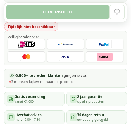
UITVERKOCHT
VERLAN
Tijdelijk niet beschikbaar
Veilig betalen via:
Pay
Pal
VISA
klarna
6.000+ tevreden klanten
gingen je voor
3
mensen kijken
nu naar dit product
Gratis verzending
2 jaar garantie
vanaf €1.000
op alle producten
Livechat advies
30 dagen retour
ma–vr 9:00–17:30
eenvoudig geregeld