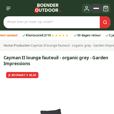
★★★★★
ontact
Klantscore
9,5/10
30 dagen retour
2 jaar ga
Home
›
Producten
›
Cayman II lounge fauteuil - organic grey - Garden Impr
Cayman II lounge fauteuil - organic grey - Garden
Impressions
JE BESPAART € 40,00