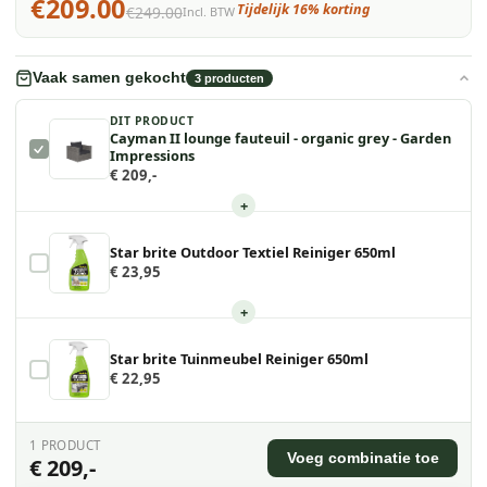
€209.00
Tijdelijk 16% korting
€249.00
Incl. BTW
Vaak samen gekocht
3
producten
DIT PRODUCT
Cayman II lounge fauteuil - organic grey - Garden
Impressions
€ 209,-
+
Star brite Outdoor Textiel Reiniger 650ml
€ 23,95
+
Star brite Tuinmeubel Reiniger 650ml
€ 22,95
1
PRODUCT
Voeg combinatie toe
€ 209,-