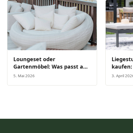
Loungeset oder
Liegest
Gartenmöbel: Was passt am
kaufen:
besten zu dir?
überflü
5. Mai 2026
3. April 202