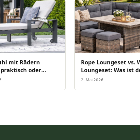
uhl mit Rädern
Rope Loungeset vs. 
 praktisch oder
Loungeset: Was ist d
ssig?
Unterschied?
6
2. Mai 2026