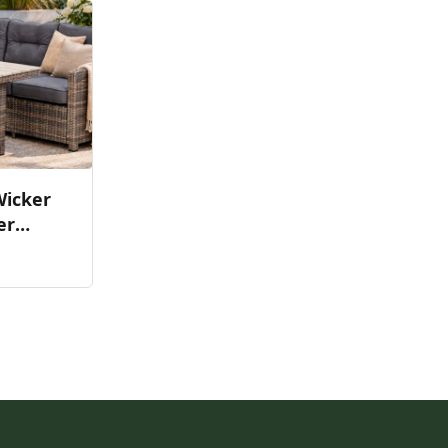
Wicker
er