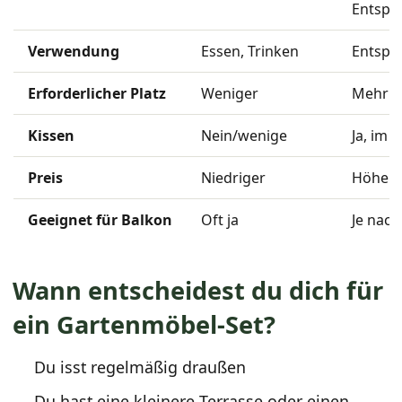
Entspa
Verwendung
Essen, Trinken
Entspa
Erforderlicher Platz
Weniger
Mehr
Kissen
Nein/wenige
Ja, im 
Preis
Niedriger
Höher
Geeignet für Balkon
Oft ja
Je nac
Wann entscheidest du dich für
ein Gartenmöbel-Set?
Du isst regelmäßig draußen
Du hast eine kleinere Terrasse oder einen