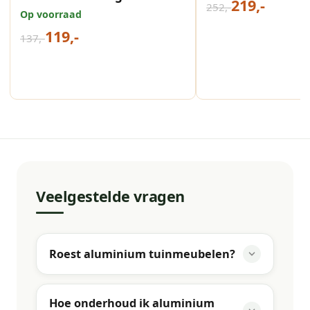
219,-
252,-
black
Op voorraad
119,-
137,-
Veelgestelde vragen
Roest aluminium tuinmeubelen?
Hoe onderhoud ik aluminium