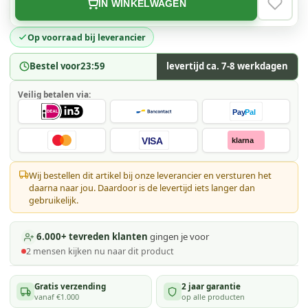
IN WINKELWAGEN
VERLAN
Op voorraad bij leverancier
Bestel voor
23:59
levertijd ca. 7-8 werkdagen
Veilig betalen via:
Pay
Pal
VISA
klarna
Wij bestellen dit artikel bij onze leverancier en versturen het
daarna naar jou. Daardoor is de levertijd iets langer dan
gebruikelijk.
6.000+ tevreden klanten
gingen je voor
2
mensen kijken
nu naar dit product
Gratis verzending
2 jaar garantie
vanaf €1.000
op alle producten