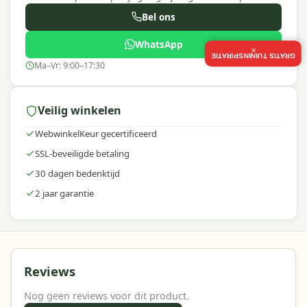
Bel ons
WhatsApp
×
GRATIS TUININSPIRATIE
Ma–Vr: 9:00–17:30
Veilig winkelen
WebwinkelKeur gecertificeerd
SSL-beveiligde betaling
30 dagen bedenktijd
2 jaar garantie
Reviews
Nog geen reviews voor dit product.