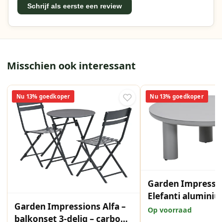
Schrijf als eerste een review
Misschien ook interessant
Nu 13% goedkoper
Nu 13% goedkoper
Garden Impressi
Elefanti alumini
Garden Impressions Alfa –
tafel - Ø80xH32 c
Op voorraad
balkonset 3-delig – carbon