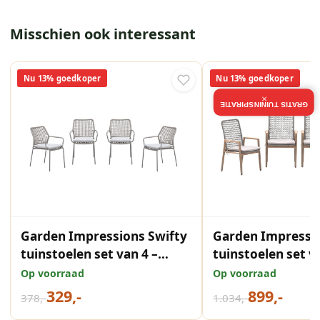
Misschien ook interessant
Nu 13% goedkoper
Nu 13% goedkoper
×
GRATIS TUININSPIRATIE
Garden Impressions Swifty
Garden Impressio
tuinstoelen set van 4 –
tuinstoelen set v
taupe / rope natural sand
/ rope
Op voorraad
Op voorraad
329,-
899,-
378,-
1.034,-