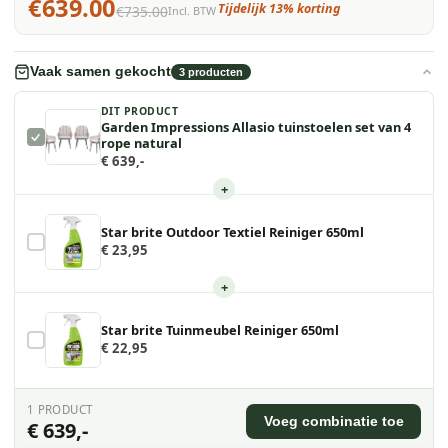
€639.00
Tijdelijk 13% korting
€735.00
Incl. BTW
Vaak samen gekocht
3
producten
DIT PRODUCT
Garden Impressions Allasio tuinstoelen set van 4
rope natural
€ 639,-
+
Star brite Outdoor Textiel Reiniger 650ml
€ 23,95
+
Star brite Tuinmeubel Reiniger 650ml
€ 22,95
1
PRODUCT
Voeg combinatie toe
€ 639,-