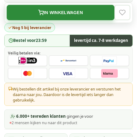
IN WINKELWAGEN
VERLAN
Nog 5 bij leverancier
Bestel voor
23:59
levertijd ca. 7-8 werkdagen
Veilig betalen via:
Pay
Pal
VISA
klarna
Wij bestellen dit artikel bij onze leverancier en versturen het
daarna naar jou. Daardoor is de levertijd iets langer dan
gebruikelijk.
6.000+ tevreden klanten
gingen je voor
2
mensen kijken
nu naar dit product