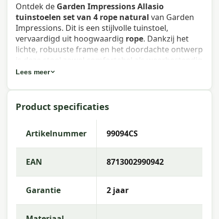
Ontdek de
Garden Impressions Allasio
tuinstoelen set van 4 rope natural
van Garden
Impressions. Dit is een stijlvolle tuinstoel,
vervaardigd uit hoogwaardig
rope
. Dankzij het
lichte, robuuste frame en het doordachte ontwerp
is deze stoel zowel comfortabel als weerbestendig
— ideaal voor het terras of de tuin.
Lees meer
Eigenschappen Garden Impressions
Product specificaties
Allasio tuinstoelen set van 4 rope
natural
Artikelnummer
99094CS
Artikelnummer
: 99094CS
EAN
: 8713002990942
EAN
8713002990942
Merk
: Garden Impressions
Garantie
2 jaar
Materiaal frame
: rope
Stapelbaar
: Nee
Materiaal