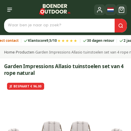
★★★★★
ontact
Klantscore
9,5/10
30 dagen retour
2 jaar ga
Home
›
Producten
›
Garden Impressions Allasio tuinstoelen set van 4 rope 
Garden Impressions Allasio tuinstoelen set van 4
rope natural
JE BESPAART € 96,00