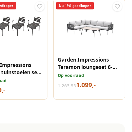
edkoper
Nu 13% goedkoper
Garden Impressions
 Impressions
Teramon loungeset 6-
 tuinstoelen set
persoons met
Op voorraad
antraciet
aad
donkergrijs rope
1.099,-
1.263,85
,-