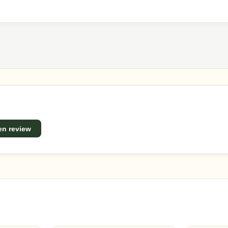
len, praktische ontwerpen en een uitstekende prijs-
een review