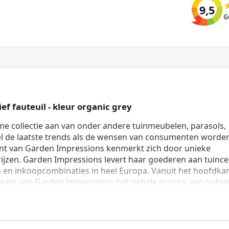
9,5
G
f fauteuil - kleur organic grey
me collectie aan van onder andere tuinmeubelen, parasols,
l de laatste trends als de wensen van consumenten worde
t van Garden Impressions kenmerkt zich door unieke
ijzen. Garden Impressions levert haar goederen aan tuince
 en inkoopcombinaties in heel Europa. Vanuit het hoofdka
 team van Garden Impressions het gehele proces: van ontwe
dat Garden Impressions eigen fabrieken in beheer heeft, is 
de strenge kwaliteitscontrole in eigen hand. Op deze manie
ducten leveren. Waarom u kiest voor de tuinmeubelen van
er scherpe prijzen; Ruime collectie; Duurzame en recycleba