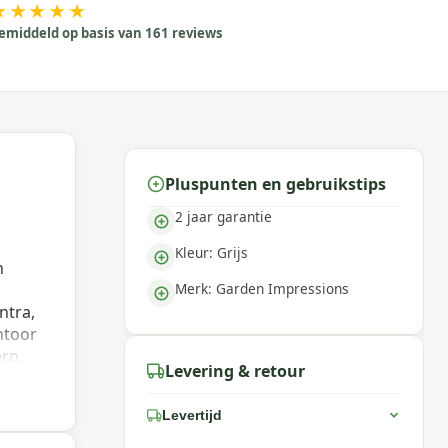
★★★★★
emiddeld op basis van 161 reviews
Pluspunten en gebruikstips
2 jaar garantie
Kleur: Grijs
n
Merk: Garden Impressions
ntra,
ntoor
rp,
Levering & retour
er
r kan
Levertijd
re