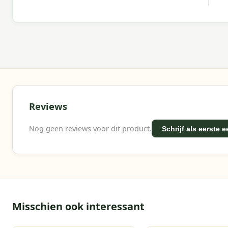
Waarom Garden Impressions?
Met Garden Impressions kies je voor sterke materia
kwaliteitverhouding.
Reviews
Nog geen reviews voor dit product.
Schrijf als eerste 
Misschien ook interessant