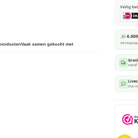
Veilig bet
6.000
4
mensen
 producten
Vaak samen gekocht met
Grat
vanaf
Livec
ma–vr