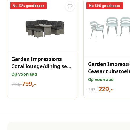
Nu 13% goedkoper
Nu 13% goedkoper
Garden Impressions
Garden Impressi
Coral lounge/dining set
Ceasar tuinstoel
5-delig - organic grey
Op voorraad
van 4 olijf
Op voorraad
799,-
919,-
229,-
263,-