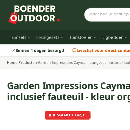
Tuinsets
Loungesets
Tuinstoelen
Ligbedden
Binnen 4 dagen bezorgd
Livechat voor direct conta
Home
›
Producten
›
Garden Impressions Cayman loungeset - inclusief faute
Garden Impressions Cayma
inclusief fauteuil - kleur o
JE BESPAART € 142,35