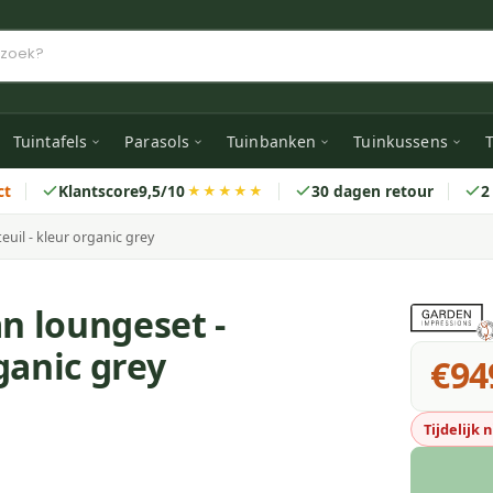
Tuintafels
Parasols
Tuinbanken
Tuinkussens
T
ct
Klantscore
9,5/10
30 dagen retour
2
★★★★★
uil - kleur organic grey
n loungeset -
rganic grey
€94
Tijdelijk 