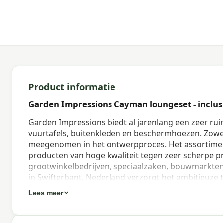
Product informatie
Garden Impressions Cayman loungeset - inclusie
Garden Impressions biedt al jarenlang een zeer rui
vuurtafels, buitenkleden en beschermhoezen. Zowe
meegenomen in het ontwerpproces. Het assortimen
producten van hoge kwaliteit tegen zeer scherpe pr
grootwinkelbedrijven, speciaalzaken, bouwmarkten
in Swifterbant, Nederland verzorgt het ambitieuze
inkoop, verkoop, klantenservice tot logistiek. Door
Lees meer
niet alleen een grote inkoopkracht, maar houdt zij 
Garden Impressions u gegarandeerde kwaliteitspro
Garden Impressions Hoge kwaliteit materialen; Sup