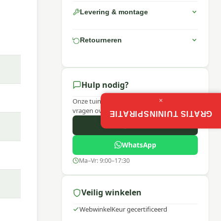
itge
Levering & montage
Retourneren
Hulp nodig?
×
Onze tuinexperts helpen je graag bij
vragen over dit product.
GRATIS TUININSPIRATIE
Bel ons
 rope
WhatsApp
Ma–Vr: 9:00–17:30
Veilig winkelen
oor
WebwinkelKeur gecertificeerd