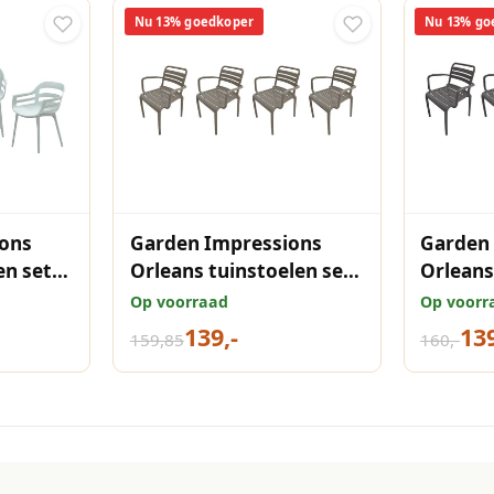
Nu 13% goedkoper
Nu 13% go
ons
Garden Impressions
Garden
en set
Orleans tuinstoelen set
Orleans
van 4 – taupe
van 4 – 
Op voorraad
Op voorr
139,-
139
159,85
160,-