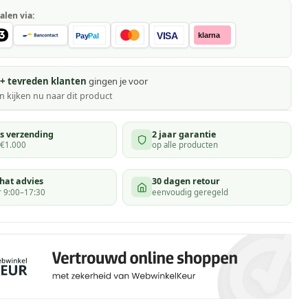
alen via:
VISA
klarna
Pay
Pal
+ tevreden klanten
gingen je voor
 kijken
nu naar dit product
is verzending
2 jaar garantie
 €1.000
op alle producten
hat advies
30 dagen retour
 9:00–17:30
eenvoudig geregeld