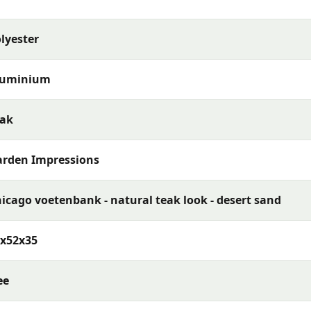
len, praktische ontwerpen en een uitstekende prijs-
lyester
luminium
eak
rden Impressions
icago voetenbank - natural teak look - desert sand
x52x35
ee