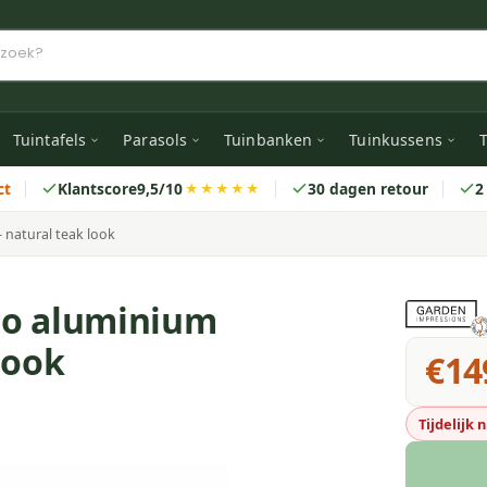
Tuintafels
Parasols
Tuinbanken
Tuinkussens
T
ct
Klantscore
9,5/10
30 dagen retour
2
★★★★★
natural teak look
go aluminium
look
€14
Tijdelijk 