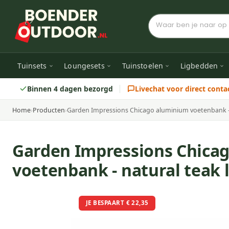
Tuinsets
Loungesets
Tuinstoelen
Ligbedden
Binnen 4 dagen bezorgd
Livechat voor direct conta
Home
›
Producten
›
Garden Impressions Chicago aluminium voetenbank - 
Garden Impressions Chica
voetenbank - natural teak 
JE BESPAART € 22,35