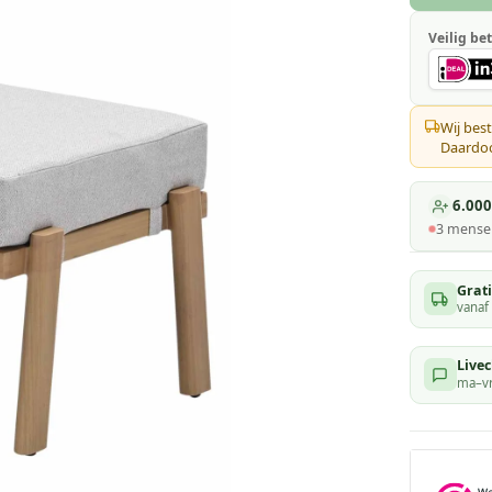
Veilig bet
Wij best
Daardoor
6.000
3
mensen
Grat
vanaf
Livec
ma–vr