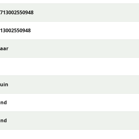
713002550948
13002550948
jaar
uin
egelmatig met een mild sopje af te nemen. Reinig textiel en
ns bij slecht weer droog op.
and
and
met ons op. Ons team helpt je graag met passend advies v