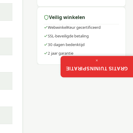
Veilig winkelen
WebwinkelKeur gecertificeerd
SSL-beveiligde betaling
30 dagen bedenktijd
2 jaar garantie
×
GRATIS TUININSPIRATIE
 rope
oor