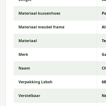
Waarom Garden Impressions?
Met Garden Impressions kies je voor sterke materia
Materiaal kussenhoes
Po
kwaliteitverhouding.
Materiaal meubel frame
A
Materiaal
T
Merk
Ga
Naam
Ch
Verpakking Lxbxh
68
Verstelbaar
N