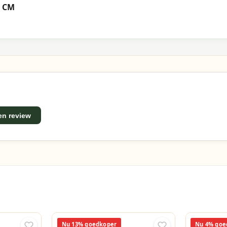
0 CM
een review
Nu 13% goedkoper
Nu 4% goe