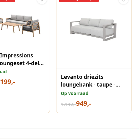
 Impressions
loungeset 4-delig
eak look desert
aad
Levanto driezits
.199,-
loungebank - taupe -
valley sand
Op voorraad
949,-
1.149,-