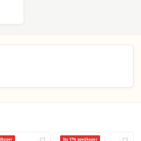
dkoper
Nu 17% goedkoper