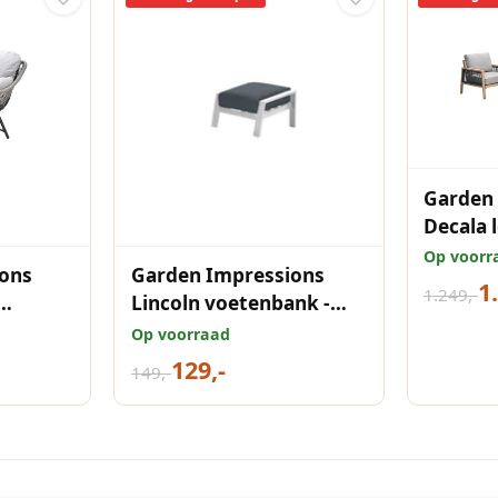
Garden
Decala 
light t
Op voorr
ons
Garden Impressions
sand
1
1.249,-
Lincoln voetenbank -
pe taupe
mat wit - reflex black
Op voorraad
129,-
149,-