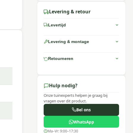
Levering & retour
 is.
kan
Levertijd
ig een
me:
et
Levering & montage
Retourneren
r
Hulp nodig?
Onze tuinexperts helpen je graag bij
vragen over dit product.
Bel ons
WhatsApp
Ma–Vr: 9:00–17:30