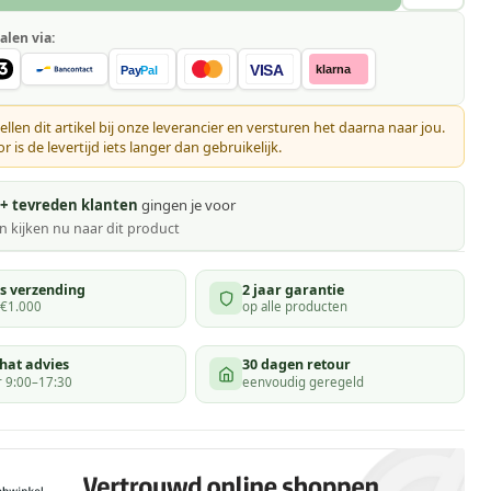
alen via:
VISA
klarna
Pay
Pal
ellen dit artikel bij onze leverancier en versturen het daarna naar jou.
 is de levertijd iets langer dan gebruikelijk.
+ tevreden klanten
gingen je voor
 kijken
nu naar dit product
is verzending
2 jaar garantie
 €1.000
op alle producten
hat advies
30 dagen retour
 9:00–17:30
eenvoudig geregeld